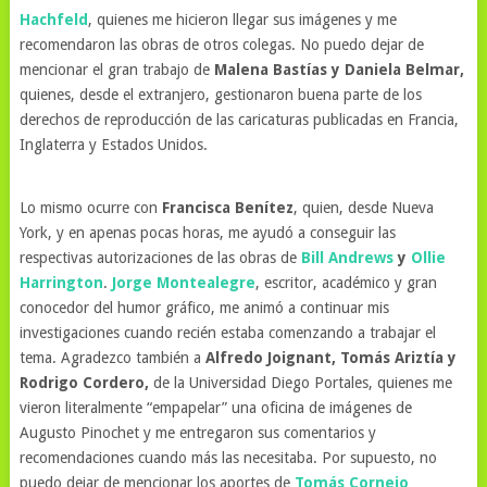
Hachfeld
, quienes me hicieron llegar sus imágenes y me
recomendaron las obras de otros colegas. No puedo dejar de
mencionar el gran trabajo de
Malena Bastías y Daniela Belmar,
quienes, desde el extranjero, gestionaron buena parte de los
derechos de reproducción de las caricaturas publicadas en Francia,
Inglaterra y Estados Unidos.
Lo mismo ocurre con
Francisca Benítez
, quien, desde Nueva
York, y en apenas pocas horas, me ayudó a conseguir las
respectivas autorizaciones de las obras de
Bill Andrews
y
Ollie
Harrington
.
Jorge Montealegre
, escritor, académico y gran
conocedor del humor gráfico, me animó a continuar mis
investigaciones cuando recién estaba comenzando a trabajar el
tema. Agradezco también a
Alfredo Joignant, Tomás Ariztía y
Rodrigo Cordero,
de la Universidad Diego Portales, quienes me
vieron literalmente “empapelar” una oficina de imágenes de
Augusto Pinochet y me entregaron sus comentarios y
recomendaciones cuando más las necesitaba. Por supuesto, no
puedo dejar de mencionar los aportes de
Tomás Cornejo