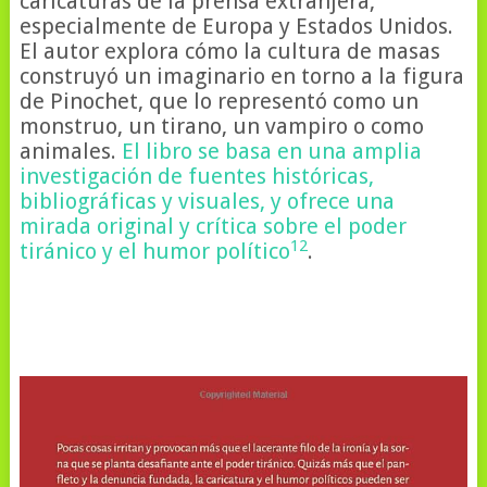
caricaturas de la prensa extranjera,
especialmente de Europa y Estados Unidos.
El autor explora cómo la cultura de masas
construyó un imaginario en torno a la figura
de Pinochet, que lo representó como un
monstruo, un tirano, un vampiro o como
animales.
El libro se basa en una amplia
investigación de fuentes históricas,
bibliográficas y visuales, y ofrece una
mirada original y crítica sobre el poder
1
2
tiránico y el humor político
.