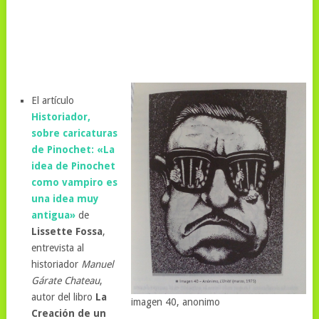
El artículo
Historiador,
sobre caricaturas
de Pinochet: «La
idea de Pinochet
como vampiro es
una idea muy
antigua»
de
Lissette Fossa
,
entrevista al
historiador
Manuel
Gárate Chateau
,
autor del libro
La
imagen 40, anonimo
Creación de un