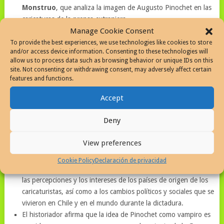
Monstruo
, que analiza la imagen de Augusto Pinochet en las
caricaturas de la prensa extranjera.
Es publicado por la editorial
Universidad Alberto Hurtado
Manage Cookie Consent
El origen del libro se da porque mientras investiga para un
To provide the best experiences, we use technologies like cookies to store
and/or access device information. Consenting to these technologies will
ensayo sobre economía se topa en los diarios constantemente
allow us to process data such as browsing behavior or unique IDs on this
estas caricaturas acerca de Pinochet
site. Not consenting or withdrawing consent, may adversely affect certain
El libro se basa en una investigación de más de 500 caricaturas
features and functions.
publicadas entre 1973 y 1990 en medios de Europa y Estados
Accept
Unidos, que representaron a Pinochet como un monstruo, un
villano,,un tirano, un vampiro y en animalidad como gorila,
Deny
hiena, dragón o un cerdo. Ha tomado 10 años la culminación y
la investigación se remonta a 15 años.
“Pero yo creo que se
View preferences
pudo publicar un 15 % de lo que encontré”,
indicó Gárate
Chateau
Cookie Policy
Declaración de privacidad
El historiador sostiene que estas representaciones responden a
las percepciones y los intereses de los países de origen de los
caricaturistas, así como a los cambios políticos y sociales que se
vivieron en Chile y en el mundo durante la dictadura.
El historiador afirma que la idea de Pinochet como vampiro es