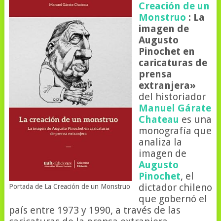
Creación de un
Monstruo
: La
imagen de
Augusto
Pinochet en
caricaturas de
prensa
extranjera»
del historiador
Manuel Gárate
Chateau
es una
monografía que
analiza la
imagen de
Augusto
Pinochet
, el
dictador chileno
Portada de La Creación de un Monstruo
que gobernó el
país entre 1973 y 1990, a través de las