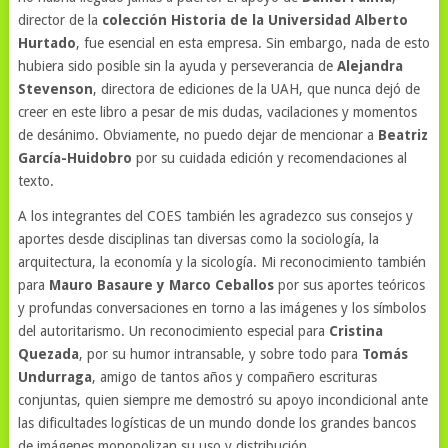
director de la
colección Historia de la Universidad Alberto
Hurtado
, fue esencial en esta empresa. Sin embargo, nada de esto
hubiera sido posible sin la ayuda y perseverancia de
Alejandra
Stevenson
, directora de ediciones de la UAH, que nunca dejó de
creer en este libro a pesar de mis dudas, vacilaciones y momentos
de desánimo. Obviamente, no puedo dejar de mencionar a
Beatriz
García-Huidobro
por su cuidada edición y recomendaciones al
texto.
A los integrantes del COES también les agradezco sus consejos y
aportes desde disciplinas tan diversas como la sociología, la
arquitectura, la economía y la sicología. Mi reconocimiento también
para
Mauro Basaure y Marco Ceballos
por sus aportes teóricos
y profundas conversaciones en torno a las imágenes y los símbolos
del autoritarismo. Un reconocimiento especial para
Cristina
Quezada
, por su humor intransable, y sobre todo para
Tomás
Undurraga
, amigo de tantos años y compañero escrituras
conjuntas, quien siempre me demostró su apoyo incondicional ante
las dificultades logísticas de un mundo donde los grandes bancos
de imágenes monopolizan su uso y distribución.