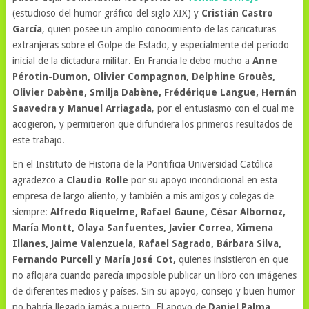
(estudioso del humor gráfico del siglo XIX) y
Cristián Castro
García
, quien posee un amplio conocimiento de las caricaturas
extranjeras sobre el Golpe de Estado, y especialmente del periodo
inicial de la dictadura militar. En Francia le debo mucho a
Anne
Pérotin-Dumon, Olivier Compagnon, Delphine Grouès,
Olivier Dabène, Smilja Dabène, Frédérique Langue, Hernán
Saavedra y Manuel Arriagada
, por el entusiasmo con el cual me
acogieron, y permitieron que difundiera los primeros resultados de
este trabajo.
En el Instituto de Historia de la Pontificia Universidad Católica
agradezco a
Claudio Rolle
por su apoyo incondicional en esta
empresa de largo aliento, y también a mis amigos y colegas de
siempre:
Alfredo Riquelme, Rafael Gaune, César Albornoz,
María Montt, Olaya Sanfuentes, Javier Correa, Ximena
Illanes, Jaime Valenzuela, Rafael Sagrado, Bárbara Silva,
Fernando Purcell y María José Cot,
quienes insistieron en que
no aflojara cuando parecía imposible publicar un libro con imágenes
de diferentes medios y países. Sin su apoyo, consejo y buen humor
no habría llegado jamás a puerto. El apoyo de
Daniel Palma
,