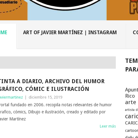
OME
ART OF JAVIER MARTÍNEZ | INSTAGRAM
C
TEM
PAR
TINTA A DIARIO, ARCHIVO DEL HUMOR
GRÁFICO, CÓMIC E ILUSTRACIÓN
Apunt
Rico
aviermartinez
|
diciembre 15, 2019
arte
ortal fundado en 2006. recopila notas relevantes de humor
artista 
rafico, cómics, Dibujo e ilustración, creado y editado por
cari
avier Martínez
CARIC
Leer más
cartoon
daily 