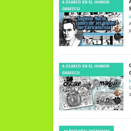
A DIARIO EN EL HUMOR
GRÁFICO
j
A
p
A DIARIO EN EL HUMOR
GRÁFICO
j
O
d
NAVEGACIÓN
Entradas anteriores