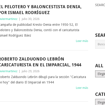
SEAR
EL PELOTERO Y BALONCESTISTA DENIA,
POR ISMAEL RODRÍGUEZ
aviermartinez
|
julio 30, 2026
ampaña de publicidad Kresto-Denia entre 1950-52, El
elotero y Baloncestista Denia, contó con el caricaturista
SEA
smael Rodríguez Báez
Leer más
ROBERTO ZALDUONDO LEBRÓN
CARICATURISTA EN EL IMPARCIAL, 1944
ALL
aviermartinez
|
julio 29, 2026
ALL
oberto Zalduondo Lebrón dibujó para la sección "Caricatura
MONT
STORI
e hoy" del diario El Imparcial en 1944
Leer más
CAT
Catego