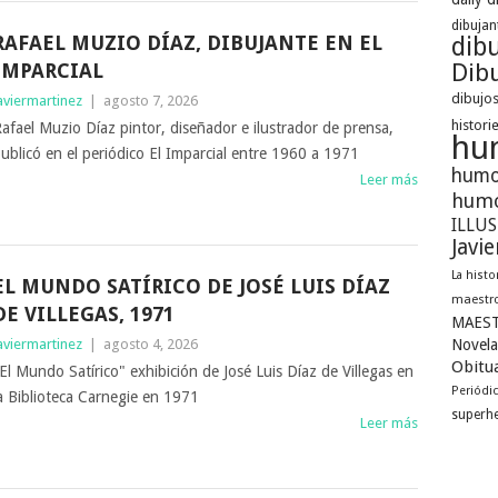
dibujan
RAFAEL MUZIO DÍAZ, DIBUJANTE EN EL
dib
Dibu
IMPARCIAL
dibujos
aviermartinez
|
agosto 7, 2026
histori
afael Muzio Díaz pintor, diseñador e ilustrador de prensa,
hu
ublicó en el periódico El Imparcial entre 1960 a 1971
humo
Leer más
humo
ILLU
Javi
La histo
EL MUNDO SATÍRICO DE JOSÉ LUIS DÍAZ
maestro
DE VILLEGAS, 1971
MAEST
aviermartinez
|
agosto 4, 2026
Novela
Obitua
El Mundo Satírico" exhibición de José Luis Díaz de Villegas en
Periódi
a Biblioteca Carnegie en 1971
superh
Leer más