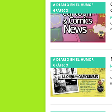
A DIARIO EN EL HUMOR
GRÁFICO
j
C
d
A DIARIO EN EL HUMOR
GRÁFICO
j
“
c
i