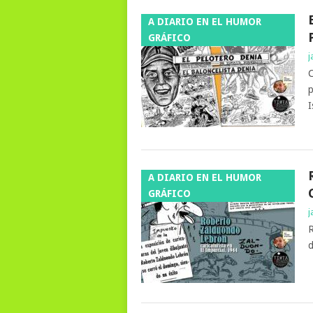
A DIARIO EN EL HUMOR
GRÁFICO
j
C
p
I
A DIARIO EN EL HUMOR
GRÁFICO
j
R
d