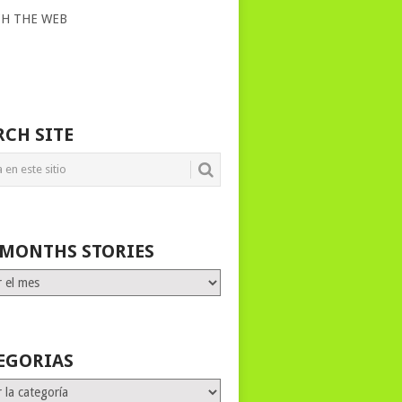
CH THE WEB
RCH SITE
 MONTHS STORIES
HS
ES
EGORIAS
rias