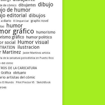
dibujo
dibujantes
te de cómics
ujo de humor
jo editorial
dibujos
 a diario
El Imparcial
graphic novel
humor
etas
mor gráfico
humorismo
rismo gráfico
humor politico
Humor visual
r social
ilustracion
STRATION
er Martinez
Javier Martinez artista
ria de la caricatura periodística en Puerto Rico
 del cómic
ROS DE LA CARICATURA
 Gráfica
obituario
rio artistas del cómic
co El Mundo
Pilot Precise V5
SketchBook
eroes