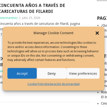
CINCUENTA AÑOS A TRAVÉS DE
CARICATURAS DE FILARDI
PAG
aviermartinez
|
julio 25, 2026
incuenta años a través de caricaturas de Filardi, pagina
¿Qu
ntera publicada en El Mundo con la obra del caricaturista un
dibu
Manage Cookie Consent
7 de febrero de 1969
Coo
Leer más
To provide the best experiences, we use technologies like cookies to
store and/or access device information. Consenting to these
technologies will allow us to process data such as browsing behavior
ENT
or unique IDs on this site. Not consenting or withdrawing consent,
EXHIBICIÓN CARICATURAS «EL GRAN
may adversely affect certain features and functions.
Rafa
RETO», COLEGIO DE ABOGADOS, 1962
El M
aviermartinez
|
julio 25, 2026
Accept
Deny
View preferences
Vill
El gran reto", Exhibición de caricatura internacional de
El p
eriódicos celebrada en el Colegio de Abogados en 1962
Cookie Policy
Declaración de privacidad
Ism
Leer más
Rob
El I
Cinc