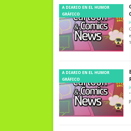
A DIARIO EN EL HUMOR
GRÁFICO
j
C
e
1
A DIARIO EN EL HUMOR
GRÁFICO
j
"
p