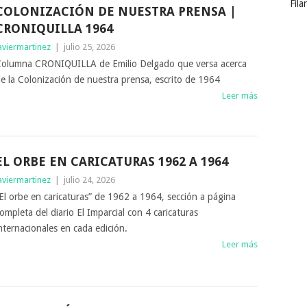
Fila
COLONIZACIÓN DE NUESTRA PRENSA |
CRONIQUILLA 1964
aviermartinez
|
julio 25, 2026
olumna CRONIQUILLA de Emilio Delgado que versa acerca
e la Colonización de nuestra prensa, escrito de 1964
Leer más
EL ORBE EN CARICATURAS 1962 A 1964
aviermartinez
|
julio 24, 2026
El orbe en caricaturas” de 1962 a 1964, sección a página
ompleta del diario El Imparcial con 4 caricaturas
nternacionales en cada edición.
Leer más