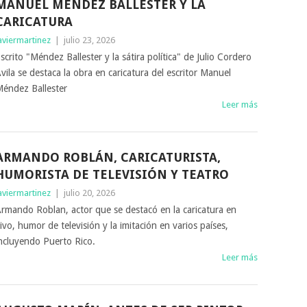
MANUEL MÉNDEZ BALLESTER Y LA
CARICATURA
aviermartinez
|
julio 23, 2026
scrito "Méndez Ballester y la sátira política" de Julio Cordero
vila se destaca la obra en caricatura del escritor Manuel
éndez Ballester
Leer más
ARMANDO ROBLÁN, CARICATURISTA,
HUMORISTA DE TELEVISIÓN Y TEATRO
aviermartinez
|
julio 20, 2026
rmando Roblan, actor que se destacó en la caricatura en
ivo, humor de televisión y la imitación en varios países,
ncluyendo Puerto Rico.
Leer más