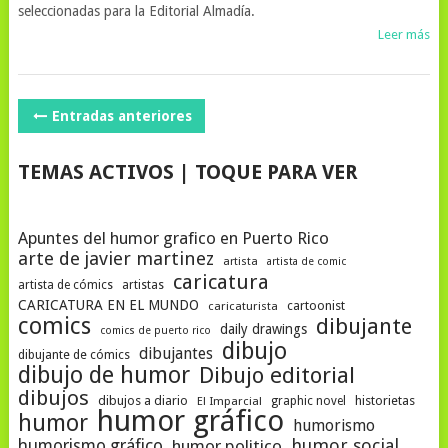
seleccionadas para la Editorial Almadía.
Leer más
NAVEGACIÓN
Entradas anteriores
DE
TEMAS ACTIVOS | TOQUE PARA VER
POSTS
Apuntes del humor grafico en Puerto Rico
arte de javier martinez
artista
artista de comic
caricatura
artista de cómics
artistas
CARICATURA EN EL MUNDO
cartoonist
caricaturista
comics
dibujante
daily drawings
comics de puerto rico
dibujo
dibujantes
dibujante de cómics
dibujo de humor
Dibujo editorial
dibujos
dibujos a diario
historietas
El Imparcial
graphic novel
humor gráfico
humor
humorismo
humor social
humorismo gráfico
humor politico