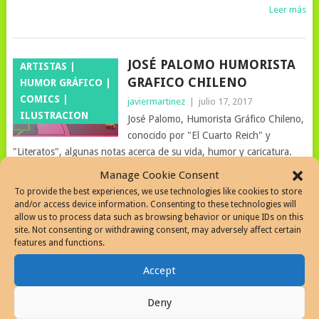
Leer más
JOSÉ PALOMO HUMORISTA
ARTISTAS |
GRAFICO CHILENO
HUMOR GRÁFICO |
COMICS |
javiermartinez
|
julio 17, 2017
ILUSTRACION
José Palomo, Humorista Gráfico Chileno,
conocido por "El Cuarto Reich" y
"Literatos", algunas notas acerca de su vida, humor y caricatura.
Leer más
Manage Cookie Consent
To provide the best experiences, we use technologies like cookies to store
and/or access device information. Consenting to these technologies will
allow us to process data such as browsing behavior or unique IDs on this
100 CARAS DE CERVANTES |
EXHIBICION DE
site. Not consenting or withdrawing consent, may adversely affect certain
CARICATURA
CARICATURAS
features and functions.
javiermartinez
|
abril 1, 2017
Accept
Instituto Quevedo del Humor desarrolla
100 caras de Cervantes, celebrando el
Deny
cuarto centenario de la muerte de Miguel de Cervantes