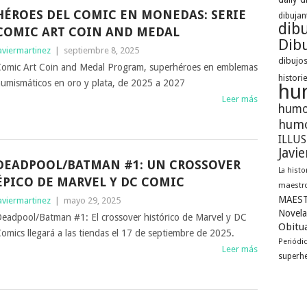
HÉROES DEL COMIC EN MONEDAS: SERIE
dibujan
dib
COMIC ART COIN AND MEDAL
Dibu
aviermartinez
|
septiembre 8, 2025
dibujos
omic Art Coin and Medal Program, superhéroes en emblemas
histori
umismáticos en oro y plata, de 2025 a 2027
hu
Leer más
humo
humo
ILLU
Javi
DEADPOOL/BATMAN #1: UN CROSSOVER
La histo
ÉPICO DE MARVEL Y DC COMIC
maestro
MAEST
aviermartinez
|
mayo 29, 2025
Novela
eadpool/Batman #1: El crossover histórico de Marvel y DC
Obitua
omics llegará a las tiendas el 17 de septiembre de 2025.
Periódi
Leer más
superh