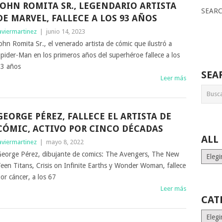
JOHN ROMITA SR., LEGENDARIO ARTISTA
SEAR
DE MARVEL, FALLECE A LOS 93 AÑOS
aviermartinez
|
junio 14, 2023
ohn Romita Sr., el venerado artista de cómic que ilustró a
pider-Man en los primeros años del superhéroe fallece a los
3 años
SEA
Leer más
GEORGE PÉREZ, FALLECE EL ARTISTA DE
CÓMIC, ACTIVO POR CINCO DÉCADAS
ALL
aviermartinez
|
mayo 8, 2022
ALL
eorge Pérez, dibujante de comics: The Avengers, The New
MONT
een Titans, Crisis on Infinite Earths y Wonder Woman, fallece
STORI
or cáncer, a los 67
Leer más
CAT
Catego