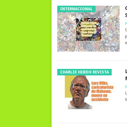
INTERNACIONAL
j
G
p
m
CHARLIE HEBDO REVISTA
j
L
M