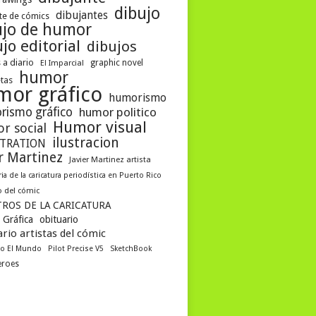
dibujo
dibujantes
te de cómics
ujo de humor
jo editorial
dibujos
 a diario
graphic novel
El Imparcial
humor
etas
mor gráfico
humorismo
rismo gráfico
humor politico
Humor visual
r social
ilustracion
STRATION
er Martinez
Javier Martinez artista
ria de la caricatura periodística en Puerto Rico
 del cómic
ROS DE LA CARICATURA
 Gráfica
obituario
rio artistas del cómic
co El Mundo
Pilot Precise V5
SketchBook
eroes