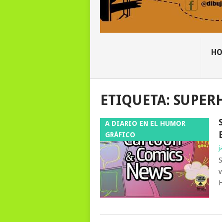
H
ETIQUETA:
SUPER
A DIARIO EN EL HUMOR
GRÁFICO
j
S
v
H