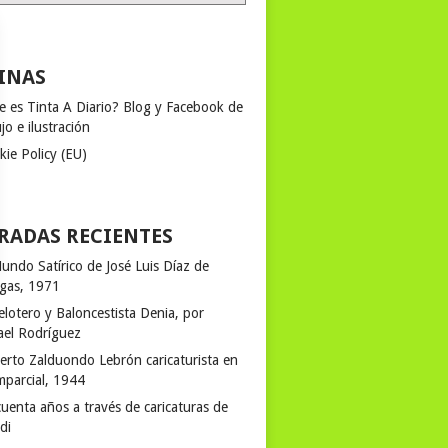
INAS
e es Tinta A Diario? Blog y Facebook de
jo e ilustración
kie Policy (EU)
RADAS RECIENTES
undo Satírico de José Luis Díaz de
egas, 1971
elotero y Baloncestista Denia, por
ael Rodríguez
erto Zalduondo Lebrón caricaturista en
mparcial, 1944
uenta años a través de caricaturas de
rdi