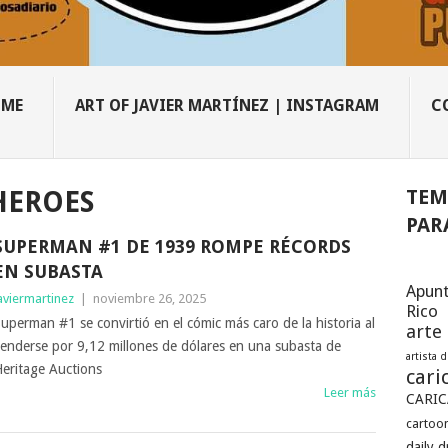
OME
ART OF JAVIER MARTÍNEZ | INSTAGRAM
C
TEM
HEROES
PAR
SUPERMAN #1 DE 1939 ROMPE RÉCORDS
EN SUBASTA
Apunt
aviermartinez
|
noviembre 26, 2025
Rico
uperman #1 se convirtió en el cómic más caro de la historia al
arte
enderse por 9,12 millones de dólares en una subasta de
artista 
eritage Auctions
cari
Leer más
CARIC
cartoon
daily 