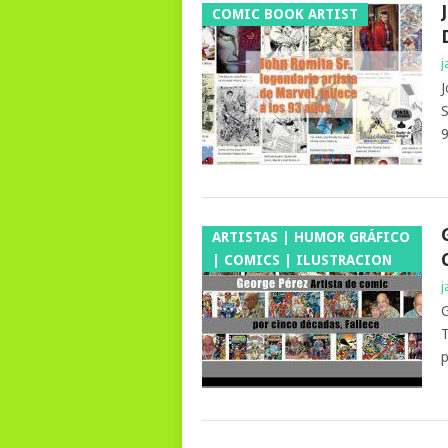
COMIC BOOK ARTIST
j
J
S
9
ARTISTAS | HUMOR GRÁFICO
| COMICS | ILUSTRACION
j
G
T
p