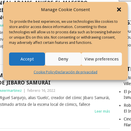
NEAL ADAMS, MUERE EL MAESTRO
Manage Cookie Consent
RENOVADOR DEL CÓMIC
NORTEAMERICANO
PAG
To provide the best experiences, we use technologies like cookies to
aviermartinez
|
abril 8, 2022
store and/or access device information. Consenting to these
¿Qu
technologies will allow us to process data such as browsing behavior
eal Adams, muere a los 80 años, fue un maestro del cómic y
dibu
or unique IDs on this site. Not consenting or withdrawing consent,
evitalizador del arte secuencial norteamericano de
may adversely affect certain features and functions.
Coo
uperhéroes en los 70s y 80s
Leer más
Accept
Deny
View preferences
ENT
Cookie Policy
Declaración de privacidad
MIGUEL SANJURJO, FALLECE EL CREADOR
El M
DE JIBARO SAMURÁI
Vill
aviermartinez
|
febrero 16, 2022
El p
Ism
iguel Sanjurjo, alias ‘Guelo’, creador del cómic Jibaro Samurái,
stimado artista de la escena local de cómics, fallece
Rob
El I
Leer más
Cinc
Fila