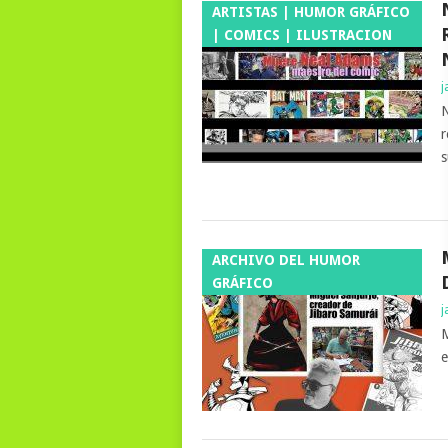
ARTISTAS | HUMOR GRÁFICO
| COMICS | ILUSTRACION
j
N
r
s
ARCHIVO DEL HUMOR
GRÁFICO
j
M
e