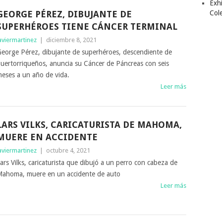
Exhi
GEORGE PÉREZ, DIBUJANTE DE
Col
SUPERHÉROES TIENE CÁNCER TERMINAL
aviermartinez
|
diciembre 8, 2021
eorge Pérez, dibujante de superhéroes, descendiente de
uertorriqueños, anuncia su Cáncer de Páncreas con seis
eses a un año de vida.
Leer más
LARS VILKS, CARICATURISTA DE MAHOMA,
MUERE EN ACCIDENTE
aviermartinez
|
octubre 4, 2021
ars Vilks, caricaturista que dibujó a un perro con cabeza de
ahoma, muere en un accidente de auto
Leer más