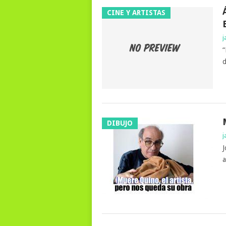
CINE Y ARTISTAS
j
“
d
DIBUJO
j
J
a