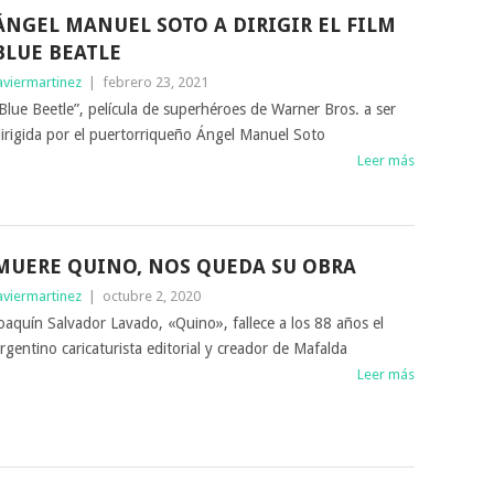
ÁNGEL MANUEL SOTO A DIRIGIR EL FILM
BLUE BEATLE
aviermartinez
|
febrero 23, 2021
Blue Beetle”, película de superhéroes de Warner Bros. a ser
irigida por el puertorriqueño Ángel Manuel Soto
Leer más
MUERE QUINO, NOS QUEDA SU OBRA
aviermartinez
|
octubre 2, 2020
oaquín Salvador Lavado, «Quino», fallece a los 88 años el
rgentino caricaturista editorial y creador de Mafalda
Leer más