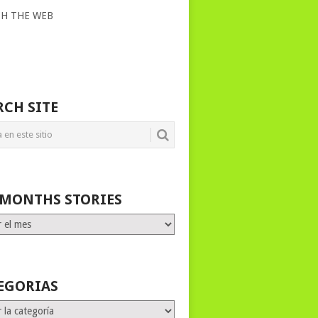
CH THE WEB
RCH SITE
 MONTHS STORIES
HS
ES
EGORIAS
rias