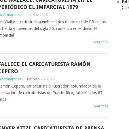
Exhi
PERIÓDICO EL IMPARCIAL 1979
Col
aviermartinez
|
junio 6, 2025
oe Wallace, caricaturista emblemático de prensa de PR en los
chenta y noventas del siglo 20, comenzó en el diario El
mparcial
Leer más
FALLECE EL CARICATURISTA RAMÓN
CEPERO
aviermartinez
|
febrero 28, 2025
amón Cepero, caricaturista e ilustrador, cofundador de la
sociación de caricaturistas de Puerto Rico, falleció a los 87
ños.
Leer más
ENVER AZIZI, CARICATURISTA DE PRENSA