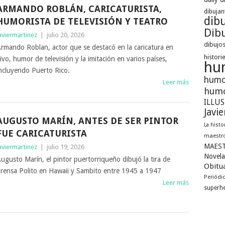
ARMANDO ROBLÁN, CARICATURISTA,
dibujan
dib
HUMORISTA DE TELEVISIÓN Y TEATRO
Dibu
aviermartinez
|
julio 20, 2026
dibujos
rmando Roblan, actor que se destacó en la caricatura en
histori
ivo, humor de televisión y la imitación en varios países,
hu
ncluyendo Puerto Rico.
humo
Leer más
humo
ILLU
Javi
AUGUSTO MARÍN, ANTES DE SER PINTOR
La histo
FUE CARICATURISTA
maestro
MAEST
aviermartinez
|
julio 19, 2026
Novela
ugusto Marín, el pintor puertorriqueño dibujó la tira de
Obitua
rensa Polito en Hawaii y Sambito entre 1945 a 1947
Periódi
Leer más
superh