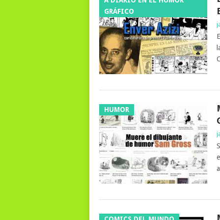
GRÁFICO
j
E
l
C
HUMOR
j
S
e
a
COMICS DEL MUNDO