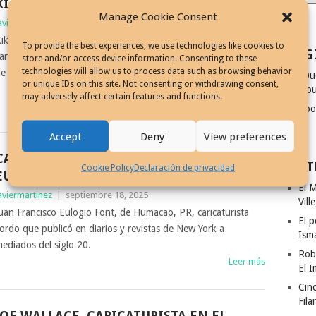
KIKI LLEGÓ PARA QUEDARSE, 1956
Manage Cookie Consent
aviermartinez
|
enero 19, 2026
iki en WAPA, es una produccion e interpretación del
To provide the best experiences, we use technologies like cookies to
PAG
aricaturista Eddie Ortiz. Lunes, miércoles y viernes a las 6:15
store and/or access device information. Consenting to these
technologies will allow us to process data such as browsing behavior
e la noche por el Canal 4.
¿Qu
or unique IDs on this site. Not consenting or withdrawing consent,
Leer más
dibu
may adversely affect certain features and functions.
Coo
Accept
Deny
View preferences
CARICATURISTA SORDO, JUAN FRANCISCO
ENT
Cookie Policy
Declaración de privacidad
EULOGIO FONT
El M
aviermartinez
|
septiembre 18, 2025
Vill
uan Francisco Eulogio Font, de Humacao, PR, caricaturista
El p
ordo que publicó en diarios y revistas de New York a
Ism
ediados del siglo 20.
Rob
Leer más
El I
Cinc
Fila
JOE WALLACE, CARICATURISTA EN EL