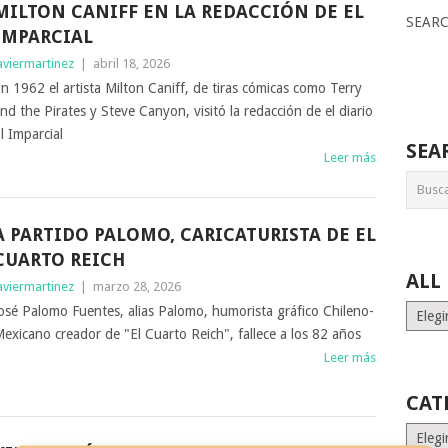
MILTON CANIFF EN LA REDACCIÓN DE EL
SEAR
IMPARCIAL
aviermartinez
|
abril 18, 2026
n 1962 el artista Milton Caniff, de tiras cómicas como Terry
nd the Pirates y Steve Canyon, visitó la redacción de el diario
l Imparcial
SEA
Leer más
A PARTIDO PALOMO, CARICATURISTA DE EL
CUARTO REICH
ALL
aviermartinez
|
marzo 28, 2026
ALL
osé Palomo Fuentes, alias Palomo, humorista gráfico Chileno-
MONT
exicano creador de "El Cuarto Reich", fallece a los 82 años
STORI
Leer más
CAT
Catego