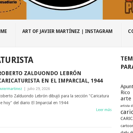
OME
ART OF JAVIER MARTÍNEZ | INSTAGRAM
C
TEM
TURISTA
PAR
ROBERTO ZALDUONDO LEBRÓN
CARICATURISTA EN EL IMPARCIAL, 1944
Apunt
aviermartinez
|
julio 29, 2026
Rico
oberto Zalduondo Lebrón dibujó para la sección "Caricatura
arte
e hoy" del diario El Imparcial en 1944
artista 
Leer más
cari
CARIC
cartoon
daily 