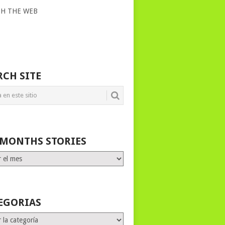
CH THE WEB
RCH SITE
 MONTHS STORIES
HS
ES
EGORIAS
rias