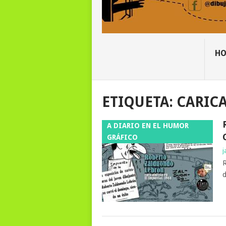
H
ETIQUETA:
CARICA
A DIARIO EN EL HUMOR
GRÁFICO
j
R
d