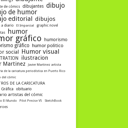
dibujo
dibujantes
te de cómics
ujo de humor
jo editorial
dibujos
 a diario
graphic novel
El Imparcial
humor
etas
mor gráfico
humorismo
rismo gráfico
humor politico
Humor visual
r social
ilustracion
STRATION
er Martinez
Javier Martinez artista
ria de la caricatura periodística en Puerto Rico
 del cómic
ROS DE LA CARICATURA
 Gráfica
obituario
rio artistas del cómic
co El Mundo
Pilot Precise V5
SketchBook
eroes