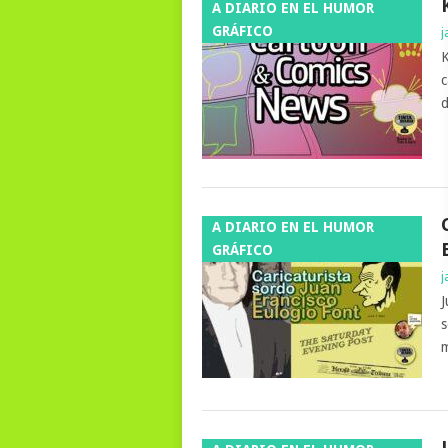
A DIARIO EN EL HUMOR
GRÁFICO
j
K
c
d
A DIARIO EN EL HUMOR
GRÁFICO
j
J
s
m