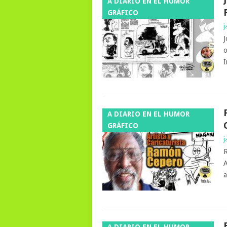
A DIARIO EN EL HUMOR
GRÁFICO
j
J
o
I
A DIARIO EN EL HUMOR
GRÁFICO
j
R
A
a
A DIARIO EN EL HUMOR