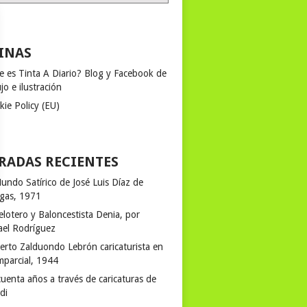
INAS
e es Tinta A Diario? Blog y Facebook de
jo e ilustración
kie Policy (EU)
RADAS RECIENTES
undo Satírico de José Luis Díaz de
egas, 1971
elotero y Baloncestista Denia, por
ael Rodríguez
erto Zalduondo Lebrón caricaturista en
mparcial, 1944
uenta años a través de caricaturas de
rdi