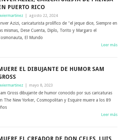
EN PUERTO RICO
aviermartinez
|
agosto 22, 2024
nver Azizi, caricaturista prolífico de "el jeque dice, Siempre en
as mismas, Dese Cuenta, Diplo, Torito y Margaro el
osmonauta, El Mundo
Leer más
MUERE EL DIBUJANTE DE HUMOR SAM
GROSS
aviermartinez
|
mayo 8, 2023
am Gross dibujante de humor conocido por sus caricaturas
n The New Yorker, Cosmopolitan y Esquire muere a los 89
ños
Leer más
MUERE EL CREADOR DE DON CELES, LUIS