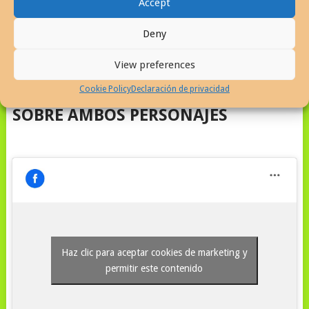
Accept
m
Deny
View preferences
PUBLICACIONES EN FACEBOOK
Cookie Policy
Declaración de privacidad
SOBRE AMBOS PERSONAJES
Haz clic para aceptar cookies de marketing y
permitir este contenido