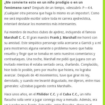
¿Me convierte esto en un niño prodigio o en un
fenómeno raro?
Después de un tiempo, «descubrí» P—K4.
¡Cualquier otra persona que haga lo mismo es un impostor!. Como
me será imposible escribir sobre toda mi carrera ajedrecística,
intentaré destacar los momentos más interesantes.
Fui miembro de muchos clubes de ajedrez, incluyendo el famoso
Marshall C. C.
El gran maestro
Frank J. Marshall
me honró con
su amistad. Este simpático personaje solía acercarse a Garrick y a mí
para mostrarnos alguna variante o problema nuevo que había
resuelto y fingir que se tomaba en serio nuestros comentarios y
contraataques. Una noche, Marshall me pidió que jugara con un
invitado mientras él estaba sentado cerca, charlando. Complacido,
hice todo lo posible, pero por mucho que hiciera, no lograba
avanzar. Después de 40 movimientos, tuve que girar mi rey,
derrotado, y cuando me levanté disgustado, me dijeron, entre risas
generales: «¡Estabas jugando contra Marshall!».
Hace unos años, en el
Philidor C.C.
y el
Cuba C.C.,
un niño
flacucho solía venir a jugar conmigo muy a menudo. Además, era
un jugador muy fuerte. Este niño, antes flacucho, ahora es el