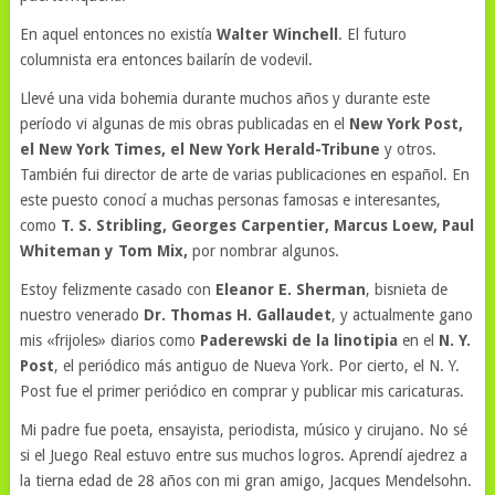
En aquel entonces no existía
Walter Winchell
. El futuro
columnista era entonces bailarín de vodevil.
Llevé una vida bohemia durante muchos años y durante este
período vi algunas de mis obras publicadas en el
New York Post,
el New York Times, el New York Herald-Tribune
y otros.
También fui director de arte de varias publicaciones en español. En
este puesto conocí a muchas personas famosas e interesantes,
como
T. S. Stribling, Georges Carpentier, Marcus Loew, Paul
Whiteman y Tom Mix,
por nombrar algunos.
Estoy felizmente casado con
Eleanor E. Sherman
, bisnieta de
nuestro venerado
Dr. Thomas H. Gallaudet
, y actualmente gano
mis «frijoles» diarios como
Paderewski de la linotipia
en el
N. Y.
Post
, el periódico más antiguo de Nueva York. Por cierto, el N. Y.
Post fue el primer periódico en comprar y publicar mis caricaturas.
Mi padre fue poeta, ensayista, periodista, músico y cirujano. No sé
si el Juego Real estuvo entre sus muchos logros. Aprendí ajedrez a
la tierna edad de 28 años con mi gran amigo, Jacques Mendelsohn.