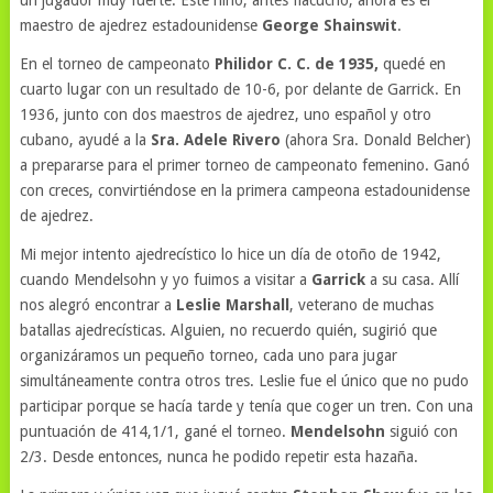
maestro de ajedrez estadounidense
George Shainswit
.
En el torneo de campeonato
Philidor C. C. de 1935,
quedé en
cuarto lugar con un resultado de 10-6, por delante de Garrick. En
1936, junto con dos maestros de ajedrez, uno español y otro
cubano, ayudé a la
Sra. Adele Rivero
(ahora Sra. Donald Belcher)
a prepararse para el primer torneo de campeonato femenino. Ganó
con creces, convirtiéndose en la primera campeona estadounidense
de ajedrez.
Mi mejor intento ajedrecístico lo hice un día de otoño de 1942,
cuando Mendelsohn y yo fuimos a visitar a
Garrick
a su casa. Allí
nos alegró encontrar a
Leslie Marshall
, veterano de muchas
batallas ajedrecísticas. Alguien, no recuerdo quién, sugirió que
organizáramos un pequeño torneo, cada uno para jugar
simultáneamente contra otros tres. Leslie fue el único que no pudo
participar porque se hacía tarde y tenía que coger un tren. Con una
puntuación de 414,1/1, gané el torneo.
Mendelsohn
siguió con
2/3. Desde entonces, nunca he podido repetir esta hazaña.