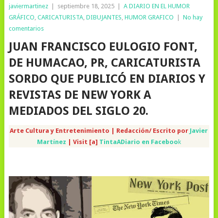
javiermartinez
|
septiembre 18, 2025
|
A DIARIO EN EL HUMOR
GRÁFICO
,
CARICATURISTA
,
DIBUJANTES
,
HUMOR GRAFICO
|
No hay
comentarios
JUAN FRANCISCO EULOGIO FONT,
DE HUMACAO, PR, CARICATURISTA
SORDO QUE PUBLICÓ EN DIARIOS Y
REVISTAS DE NEW YORK A
MEDIADOS DEL SIGLO 20.
Arte Cultura y Entretenimiento | Redacción/ Escrito por
Javier
Martínez
| Visit [a]
TintaADiario en Faceboo
k