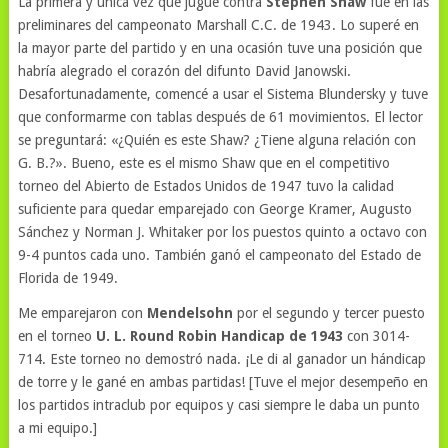
La primera y única vez que jugué contra
Stephen Shaw
fue en las
preliminares del campeonato Marshall C.C. de 1943. Lo superé en
la mayor parte del partido y en una ocasión tuve una posición que
habría alegrado el corazón del difunto David Janowski.
Desafortunadamente, comencé a usar el Sistema Blundersky y tuve
que conformarme con tablas después de 61 movimientos. El lector
se preguntará: «¿Quién es este Shaw? ¿Tiene alguna relación con
G. B.?». Bueno, este es el mismo Shaw que en el competitivo
torneo del Abierto de Estados Unidos de 1947 tuvo la calidad
suficiente para quedar emparejado con George Kramer, Augusto
Sánchez y Norman J. Whitaker por los puestos quinto a octavo con
9-4 puntos cada uno. También ganó el campeonato del Estado de
Florida de 1949.
Me emparejaron con
Mendelsohn
por el segundo y tercer puesto
en el torneo
U. L. Round Robin Handicap de 1943
con 3014-
714. Este torneo no demostró nada. ¡Le di al ganador un hándicap
de torre y le gané en ambas partidas! [Tuve el mejor desempeño en
los partidos intraclub por equipos y casi siempre le daba un punto
a mi equipo.]