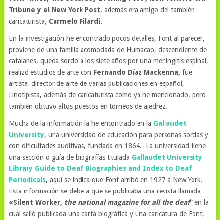
Tribune y el New York Post
, además era amigo del también
caricaturista,
Carmelo Filardi.
En la investigación he encontrado pocos detalles, Font al parecer,
proviene de una familia acomodada de Humacao, descendiente de
catalanes, queda sordo a los siete años por una meningitis espinal,
realizó estudios de arte con
Fernando Díaz Mackenna,
fue
artista, director de arte de varias publicaciones en español,
Linotipista, además de caricaturista como ya he mencionado, pero
también obtuvo altos puestos en torneos de ajedrez.
Mucha de la información la he encontrado en la
Gallaudet
University
, una universidad de educación para personas sordas y
con dificultades auditivas, fundada en 1864. La universidad tiene
una sección o guía de biografías titulada
Gallaudet University
Library Guide to Deaf Biographies and Index to Deaf
Periodicals
,
aquí se indica que
Font arribó en 1927 a New York.
Esta información se debe a que se publicaba una revista llamada
«Silent Worker,
the national magazine for all the deaf
”
en la
cual salió publicada una carta biográfica y una caricatura de Font,