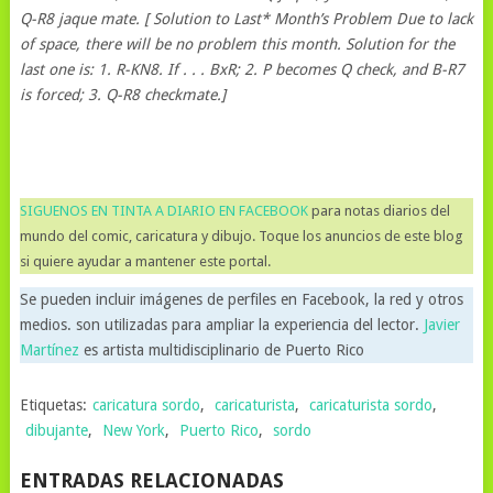
Q-R8 jaque mate. [ Solution to Last* Month’s Problem Due to lack
of space, there will be no problem this month. Solution for the
last one is: 1. R-KN8. If . . . BxR; 2. P becomes Q check, and B-R7
is forced; 3. Q-R8 checkmate.]
SIGUENOS EN TINTA A DIARIO EN FACEBOOK
para notas diarios del
mundo del comic, caricatura y dibujo. Toque los anuncios de este blog
si quiere ayudar a mantener este portal.
Se pueden incluir imágenes de perfiles en Facebook, la red y otros
medios. son utilizadas para ampliar la experiencia del lector.
Javier
Martínez
es artista multidisciplinario de Puerto Rico
Etiquetas:
caricatura sordo
,
caricaturista
,
caricaturista sordo
,
dibujante
,
New York
,
Puerto Rico
,
sordo
ENTRADAS RELACIONADAS