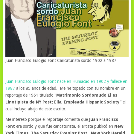
Juan Francisco Eulogio Font Caricaturista sordo 1902 a 1987
Juan Francisco Eulogio Font nace en Humacao en 1902 y fallece en
1987
a los 85 años de edad. Me he topado con su nombre en un
reportaje de 1961 titulado “
Matrimonio Sordomudo El es
Linotipista de NY Post; Ella, Empleada Hispanic Society”
el
cual incluyo abajo de este escrito.
Me interesó porque el reportaje comenta que
Juan Francisco
Font
era sordo y que fue caricaturista, el artista publicó en
New
York Times, The Saturday Evening Post , New York Herald