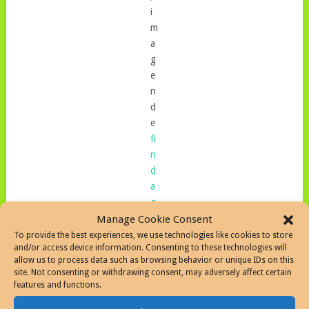
i
m
a
g
e
n
d
e
fi
n
d
a
g
r
Manage Cookie Consent
a
To provide the best experiences, we use technologies like cookies to store
and/or access device information. Consenting to these technologies will
v
allow us to process data such as browsing behavior or unique IDs on this
e.
site. Not consenting or withdrawing consent, may adversely affect certain
c
features and functions.
o