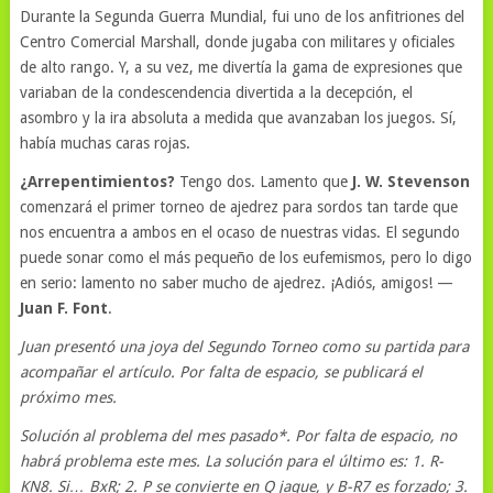
Durante la Segunda Guerra Mundial, fui uno de los anfitriones del
Centro Comercial Marshall, donde jugaba con militares y oficiales
de alto rango. Y, a su vez, me divertía la gama de expresiones que
variaban de la condescendencia divertida a la decepción, el
asombro y la ira absoluta a medida que avanzaban los juegos. Sí,
había muchas caras rojas.
¿Arrepentimientos?
Tengo dos. Lamento que
J. W. Stevenson
comenzará el primer torneo de ajedrez para sordos tan tarde que
nos encuentra a ambos en el ocaso de nuestras vidas. El segundo
puede sonar como el más pequeño de los eufemismos, pero lo digo
en serio: lamento no saber mucho de ajedrez. ¡Adiós, amigos! —
Juan F. Font
.
Juan presentó una joya del Segundo Torneo como su partida para
acompañar el artículo. Por falta de espacio, se publicará el
próximo mes.
Solución al problema del mes pasado*. Por falta de espacio, no
habrá problema este mes. La solución para el último es: 1. R-
KN8. Si… BxR; 2. P se convierte en Q jaque, y B-R7 es forzado; 3.