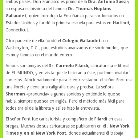
ambos países. Don Francisco es primo de la
Dra. Antonia Sáez
y
su esposa es bisnieta del famoso
Dr. Thomas Hopkins
Gallaudet
, quien introdujo la Enseñanza para sordomudos en
Estados Unidos y fundó la primera escuela para éstos en Hartford,
Connecticut.
Otro pariente de ella fundó el
Colegio Gallaudet
, en
Washington, D.C., para estudios avanzados de sordomudos, que
es muy famoso en el mundo entero.
Ambos son amigos del
Sr. Carmelo Filardi
, caricaturista editorial
de EL MUNDO, y en visita que le hicieran a éste, pudimos «hablar”
con ellos. Afortunadamente para el entrevistador, el señor Font usa
una libreta y tiene una caligrafía clara y precisa. La señora
Sherman
«pronuncia» algunos sonidos y entiende lo que se
habla, siempre que sea en inglés. Pero el método más fácil para
todos era el de la libreta y así se hizo la entrevista.
El señor Font fue caricaturista y compañero de
Filardi
en esas
bregas. Muchas de sus caricaturas se publicaron en él .
New York
Times y en el New York Post
, donde actualmente él trabaja