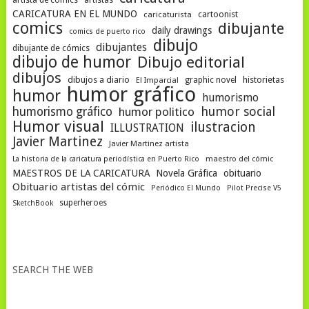
artista de cómics
artistas
CARICATURA EN EL MUNDO
cartoonist
caricaturista
comics
dibujante
daily drawings
comics de puerto rico
dibujo
dibujantes
dibujante de cómics
dibujo de humor
Dibujo editorial
dibujos
dibujos a diario
historietas
graphic novel
El Imparcial
humor gráfico
humor
humorismo
humor social
humorismo gráfico
humor politico
Humor visual
ilustracion
ILLUSTRATION
Javier Martinez
Javier Martinez artista
La historia de la caricatura periodística en Puerto Rico
maestro del cómic
MAESTROS DE LA CARICATURA
Novela Gráfica
obituario
Obituario artistas del cómic
Periódico El Mundo
Pilot Precise V5
superheroes
SketchBook
SEARCH THE WEB