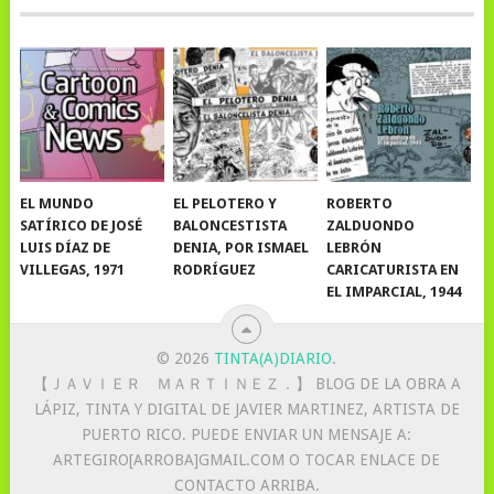
EL MUNDO
EL PELOTERO Y
ROBERTO
SATÍRICO DE JOSÉ
BALONCESTISTA
ZALDUONDO
LUIS DÍAZ DE
DENIA, POR ISMAEL
LEBRÓN
VILLEGAS, 1971
RODRÍGUEZ
CARICATURISTA EN
EL IMPARCIAL, 1944
© 2026
TINTA(A)DIARIO
.
【 ＪＡＶＩＥＲ ＭＡＲＴＩＮＥＺ．】 BLOG DE LA OBRA A
LÁPIZ, TINTA Y DIGITAL DE JAVIER MARTINEZ, ARTISTA DE
PUERTO RICO. PUEDE ENVIAR UN MENSAJE A:
ARTEGIRO[ARROBA]GMAIL.COM O TOCAR ENLACE DE
CONTACTO ARRIBA.