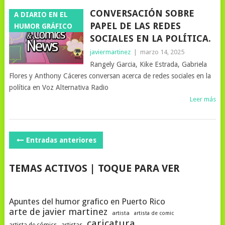
CONVERSACIÓN SOBRE
A DIARIO EN EL
PAPEL DE LAS REDES
HUMOR GRÁFICO
SOCIALES EN LA POLÍTICA.
javiermartinez
|
marzo 14, 2025
Rangely Garcia, Kike Estrada, Gabriela
Flores y Anthony Cáceres conversan acerca de redes sociales en la
política en Voz Alternativa Radio
Leer más
NAVEGACIÓN
Entradas anteriores
DE
TEMAS ACTIVOS | TOQUE PARA VER
POSTS
Apuntes del humor grafico en Puerto Rico
arte de javier martinez
artista
artista de comic
caricatura