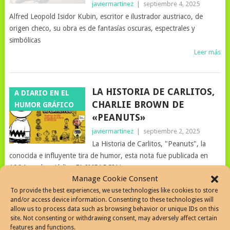
javiermartinez
|
septiembre 4, 2025
Alfred Leopold Isidor Kubin, escritor e ilustrador austriaco, de
origen checo, su obra es de fantasías oscuras, espectrales y
simbólicas
Leer más
LA HISTORIA DE CARLITOS,
A DIARIO EN EL
CHARLIE BROWN DE
HUMOR GRÁFICO
«PEANUTS»
javiermartinez
|
septiembre 2, 2025
La Historia de Carlitos, "Peanuts", la
conocida e influyente tira de humor, esta nota fue publicada en
1964 en el periódico EL IMPARCIAL
Manage Cookie Consent
Leer más
To provide the best experiences, we use technologies like cookies to store
and/or access device information. Consenting to these technologies will
allow us to process data such as browsing behavior or unique IDs on this
PATORUZÚ: ÍCONO DEL
site. Not consenting or withdrawing consent, may adversely affect certain
A DIARIO EN EL
features and functions.