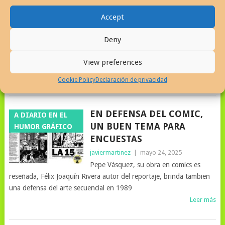
COMIC STRIP ARGENTINO Y
HUMOR GRÁFICO
SU ECO EN PUERTO RICO
Accept
javiermartinez
|
agosto 7, 2025
Deny
Patoruzú, tira cómica emblema del cómic
argentino, creada en 1928, se publicó por 30 años en el periódico
View preferences
El Imparcial.
Leer más
Cookie Policy
Declaración de privacidad
EN DEFENSA DEL COMIC,
A DIARIO EN EL
UN BUEN TEMA PARA
HUMOR GRÁFICO
ENCUESTAS
javiermartinez
|
mayo 24, 2025
Pepe Vásquez, su obra en comics es
reseñada, Félix Joaquín Rivera autor del reportaje, brinda tambien
una defensa del arte secuencial en 1989
Leer más