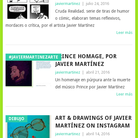
javiermartinez
|
julio 24, 2016
Cruda Realidad. serie de tiras de humor
o cómic, elaboran temas reflexivos,
mordaces o crítica, por el artista Javier Martínez
Leer más
PRINCE HOMAGE, POR
#JAVIERMARTINEZARTE
JAVIER MARTÍNEZ
javiermartinez
|
abril 21, 2016
Un homenaje en púrpura ante la muerte
del músico Prince por Javier Martínez
Leer más
ART & DRAWINGS OF JAVIER
DIBUJO
MARTÍNEZ ON INSTAGRAM
javiermartinez
|
abril 14, 2016