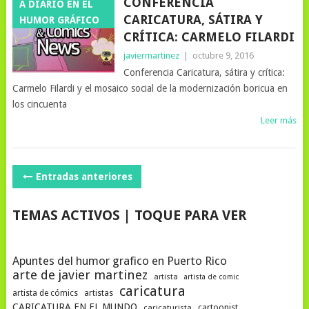
CONFERENCIA
A DIARIO EN EL
CARICATURA, SÁTIRA Y
HUMOR GRÁFICO
CRÍTICA: CARMELO FILARDI
javiermartinez
|
octubre 9, 2016
Conferencia Caricatura, sátira y crítica:
Carmelo Filardi y el mosaico social de la modernización boricua en
los cincuenta
Leer más
NAVEGACIÓN
Entradas anteriores
DE
TEMAS ACTIVOS | TOQUE PARA VER
POSTS
Apuntes del humor grafico en Puerto Rico
arte de javier martinez
artista
artista de comic
caricatura
artista de cómics
artistas
CARICATURA EN EL MUNDO
cartoonist
caricaturista