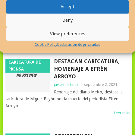
WALLACE RAMOS
HUMOR GRÁFICO |
Accept
COMICS |
javiermartinez
|
octubre 26, 2021
ILUSTRACION
Joe Wallace Ramos, caricaturista
Deny
destacado de las páginas del Nuevo Dia,
Dibujó la farándula y fauna política de Puerto Rico.
View preferences
Leer más
Cookie Policy
Declaración de privacidad
DESTACAN CARICATURA,
CARICATURA DE
HOMENAJE A EFRÉN
PRENSA
ARROYO
javiermartinez
|
septiembre 2, 2021
Reportaje del diario Metro, destaca la
caricatura de Miguel Bayón por la muerte del periodista Efrén
Arroyo
Leer más