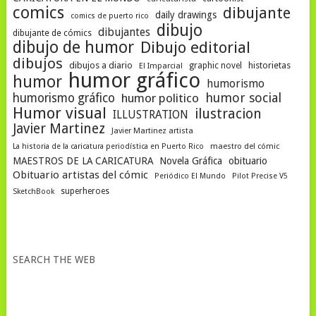
comics
dibujante
daily drawings
comics de puerto rico
dibujo
dibujantes
dibujante de cómics
dibujo de humor
Dibujo editorial
dibujos
dibujos a diario
historietas
graphic novel
El Imparcial
humor gráfico
humor
humorismo
humor social
humorismo gráfico
humor politico
Humor visual
ilustracion
ILLUSTRATION
Javier Martinez
Javier Martinez artista
La historia de la caricatura periodística en Puerto Rico
maestro del cómic
MAESTROS DE LA CARICATURA
Novela Gráfica
obituario
Obituario artistas del cómic
Periódico El Mundo
Pilot Precise V5
superheroes
SketchBook
SEARCH THE WEB