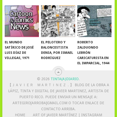
EL MUNDO
EL PELOTERO Y
ROBERTO
SATÍRICO DE JOSÉ
BALONCESTISTA
ZALDUONDO
LUIS DÍAZ DE
DENIA, POR ISMAEL
LEBRÓN
VILLEGAS, 1971
RODRÍGUEZ
CARICATURISTA EN
EL IMPARCIAL, 1944
© 2026
TINTA(A)DIARIO
.
【 ＪＡＶＩＥＲ ＭＡＲＴＩＮＥＺ．】 BLOG DE LA OBRA A
LÁPIZ, TINTA Y DIGITAL DE JAVIER MARTINEZ, ARTISTA DE
PUERTO RICO. PUEDE ENVIAR UN MENSAJE A:
ARTEGIRO[ARROBA]GMAIL.COM O TOCAR ENLACE DE
CONTACTO ARRIBA.
HOME
ART OF JAVIER MARTÍNEZ | INSTAGRAM