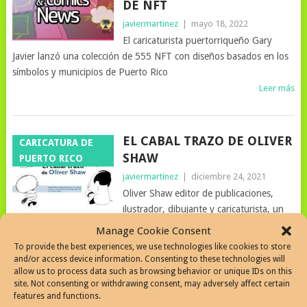
DE NFT
javiermartinez
|
mayo 18, 2022
El caricaturista puertorriqueño Gary
Javier lanzó una colección de 555 NFT con diseños basados en los
símbolos y municipios de Puerto Rico
Leer más
EL CABAL TRAZO DE OLIVER
CARICATURA DE
SHAW
PUERTO RICO
javiermartinez
|
diciembre 24, 2021
Oliver Shaw editor de publicaciones,
ilustrador, dibujante y caricaturista, un
cabal trazo en la primera mitad del siglo 20 en Puerto Rico
Manage Cookie Consent
Leer más
To provide the best experiences, we use technologies like cookies to store
and/or access device information. Consenting to these technologies will
allow us to process data such as browsing behavior or unique IDs on this
site. Not consenting or withdrawing consent, may adversely affect certain
LA CARICATURA DE JOE
ARTISTAS |
features and functions.