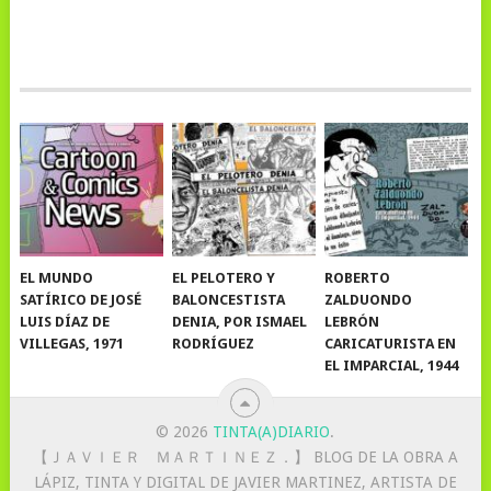
EL MUNDO
EL PELOTERO Y
ROBERTO
SATÍRICO DE JOSÉ
BALONCESTISTA
ZALDUONDO
LUIS DÍAZ DE
DENIA, POR ISMAEL
LEBRÓN
VILLEGAS, 1971
RODRÍGUEZ
CARICATURISTA EN
EL IMPARCIAL, 1944
© 2026
TINTA(A)DIARIO
.
【 ＪＡＶＩＥＲ ＭＡＲＴＩＮＥＺ．】 BLOG DE LA OBRA A
LÁPIZ, TINTA Y DIGITAL DE JAVIER MARTINEZ, ARTISTA DE