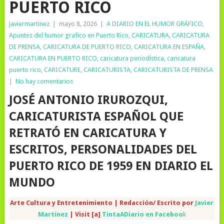
PUERTO RICO
javiermartinez
|
mayo 8, 2026
|
A DIARIO EN EL HUMOR GRÁFICO
,
Apuntes del humor grafico en Puerto Rico
,
CARICATURA
,
CARICATURA
DE PRENSA
,
CARICATURA DE PUERTO RICO
,
CARICATURA EN ESPAÑA
,
CARICATURA EN PUERTO RICO
,
caricatura periodística
,
caricatura
puerto rico
,
CARICATURE
,
CARICATURISTA
,
CARICATURISTA DE PRENSA
|
No hay comentarios
JOSÉ ANTONIO IRUROZQUI,
CARICATURISTA ESPAÑOL QUE
RETRATÓ EN CARICATURA Y
ESCRITOS, PERSONALIDADES DEL
PUERTO RICO DE 1959 EN DIARIO EL
MUNDO
Arte Cultura y Entretenimiento | Redacción/ Escrito por
Javier
Martínez
| Visit [a]
TintaADiario en Faceboo
k