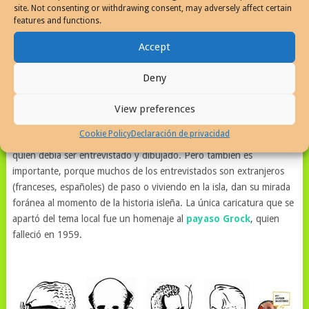
site. Not consenting or withdrawing consent, may adversely affect certain
negociado de seguridad del empleo).
Emilio S. Belaval
(escritor,
features and functions.
abogado, ensayista, juez, dramaturgo y periodista)
Accept
En términos de labor del artista, es sobresaliente, no tan solo daba
una mirada a la sociedad puertorriqueña, desde lo escrito sino que
Deny
también plasmó o documento un aspecto de la apariencia social, es
justo mencionar que tan solo tres mujeres aparecen en el conjunto,
View preferences
lo que demuestra una de dos, o la visión social de equidad de aquel
Cookie Policy
Declaración de privacidad
momento o un sesgo perjudicial del caricaturista-periodista de
quien debía ser entrevistado y dibujado. Pero también es
importante, porque muchos de los entrevistados son extranjeros
(franceses, españoles) de paso o viviendo en la isla, dan su mirada
foránea al momento de la historia isleña. La única caricatura que se
apartó del tema local fue un homenaje al
payaso Grock
, quien
falleció en 1959.