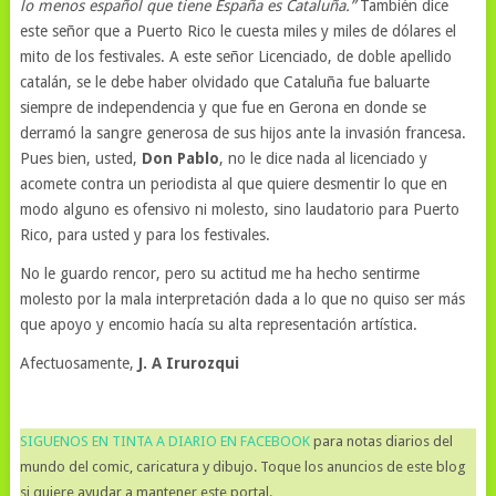
lo menos español que tiene España es Cataluña.”
También dice
este señor que a Puerto Rico le cuesta miles y miles de dólares el
mito de los festivales. A este señor Licenciado, de doble apellido
catalán, se le debe haber olvidado que Cataluña fue baluarte
siempre de independencia y que fue en Gerona en donde se
derramó la sangre generosa de sus hijos ante la invasión francesa.
Pues bien, usted,
Don Pablo
, no le dice nada al licenciado y
acomete contra un periodista al que quiere desmentir lo que en
modo alguno es ofensivo ni molesto, sino laudatorio para Puerto
Rico, para usted y para los festivales.
No le guardo rencor, pero su actitud me ha hecho sentirme
molesto por la mala interpretación dada a lo que no quiso ser más
que apoyo y encomio hacía su alta representación artística.
Afectuosamente,
J. A Irurozqui
SIGUENOS EN TINTA A DIARIO EN FACEBOOK
para notas diarios del
mundo del comic, caricatura y dibujo. Toque los anuncios de este blog
si quiere ayudar a mantener este portal.