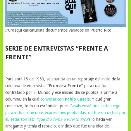
Irurozqui caricaturista documentos variados en Puerto Rico
SERIE DE ENTREVISTAS “FRENTE A
FRENTE”
Para abril 15 de 1959, se anuncia en un reportaje del inicio de la
columna de entrevistas
“Frente a Frente”
para cual fue
contratado por El Mundo y ese mismo día se publica la primera
columna, en la cual
conversa con
Pablo Casals
. Y qué gran
comienzo, todo un escándalo, pues
Casals envió una carta luego
para indicar que unas expresiones publicadas, no fueron dichas por
él, estas son las:
“que dio fama a Puerto Rico”
( lo hacía ver
arrogante y temía el repudio, e indicó que fue una idea del