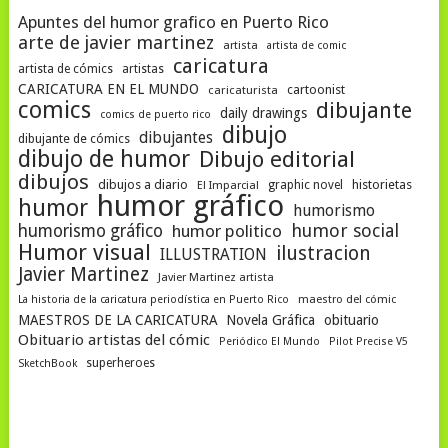
Apuntes del humor grafico en Puerto Rico
arte de javier martinez
artista
artista de comic
caricatura
artista de cómics
artistas
CARICATURA EN EL MUNDO
cartoonist
caricaturista
comics
dibujante
daily drawings
comics de puerto rico
dibujo
dibujantes
dibujante de cómics
dibujo de humor
Dibujo editorial
dibujos
dibujos a diario
historietas
graphic novel
El Imparcial
humor gráfico
humor
humorismo
humor social
humorismo gráfico
humor politico
Humor visual
ilustracion
ILLUSTRATION
Javier Martinez
Javier Martinez artista
La historia de la caricatura periodística en Puerto Rico
maestro del cómic
MAESTROS DE LA CARICATURA
Novela Gráfica
obituario
Obituario artistas del cómic
Periódico El Mundo
Pilot Precise V5
superheroes
SketchBook