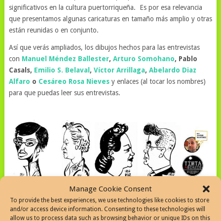
significativos en la cultura puertorriqueña. Es por esa relevancia
que presentamos algunas caricaturas en tamaño más amplio y otras
están reunidas o en conjunto.
Así que verás ampliados, los dibujos hechos para las entrevistas
con
Manuel Méndez Ballester
,
Arturo Somohano
, Pablo
Casals,
Emilio S. Belaval
,
Víctor Arrillaga
,
Abelardo Diaz
Alfaro
o
Cesáreo Rosa Nieves
y enlaces (al tocar los nombres)
para que puedas leer sus entrevistas.
Manage Cookie Consent
José Antonio Irurozqui
caricaturas de
Nilda González
To provide the best experiences, we use technologies like cookies to store
(directora departamento de drama upr), Maria Arroyo (Presidenta
and/or access device information. Consenting to these technologies will
allow us to process data such as browsing behavior or unique IDs on this
asociación maestros),
Petroamerica pagan de Colon
( directora