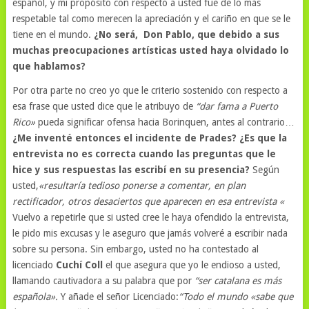
español, y mi propósito con respecto a usted fue de lo más
respetable tal como merecen la apreciación y el cariño en que se le
tiene en el mundo.
¿No será, Don Pablo, que debido a sus
muchas preocupaciones artísticas usted haya olvidado lo
que hablamos?
Por otra parte no creo yo que le criterio sostenido con respecto a
esa frase que usted dice que le atribuyo de
“dar fama a Puerto
Rico»
pueda significar ofensa hacia Borinquen, antes al contrario…
¿Me inventé entonces el incidente de Prades? ¿Es que la
entrevista no es correcta cuando las preguntas que le
hice y sus respuestas las escribí en su presencia?
Según
usted,
«resultaría tedioso ponerse a comentar, en plan
rectificador, otros desaciertos que aparecen en esa entrevista «
Vuelvo a repetirle que si usted cree le haya ofendido la entrevista,
le pido mis excusas y le aseguro que jamás volveré a escribir nada
sobre su persona. Sin embargo, usted no ha contestado al
licenciado
Cuchí Coll
el que asegura que yo le endioso a usted,
llamando cautivadora a su palabra que por
“ser catalana es más
española».
Y añade el señor Licenciado:
“Todo el mundo «sabe que