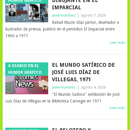
DIBUJANTE EN EL
HUMOR GRÁFICO
IMPARCIAL
javiermartinez
|
agosto 7, 2026
Rafael Muzio Díaz pintor, diseñador e
ilustrador de prensa, publicó en el periódico El Imparcial entre
1960 a 1971
Leer más
EL MUNDO SATÍRICO DE
A DIARIO EN EL
JOSÉ LUIS DÍAZ DE
HUMOR GRÁFICO
VILLEGAS, 1971
javiermartinez
|
agosto 4, 2026
"El Mundo Satírico" exhibición de José
Luis Díaz de Villegas en la Biblioteca Carnegie en 1971
Leer más