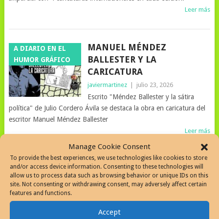
Leer más
MANUEL MÉNDEZ
A DIARIO EN EL
BALLESTER Y LA
HUMOR GRÁFICO
CARICATURA
javiermartinez
|
julio 23, 2026
Escrito "Méndez Ballester y la sátira
política" de Julio Cordero Ávila se destaca la obra en caricatura del
escritor Manuel Méndez Ballester
Leer más
Manage Cookie Consent
To provide the best experiences, we use technologies like cookies to store
and/or access device information. Consenting to these technologies will
ARMANDO ROBLÁN,
A DIARIO EN EL
allow us to process data such as browsing behavior or unique IDs on this
CARICATURISTA,
HUMOR GRÁFICO
site. Not consenting or withdrawing consent, may adversely affect certain
HUMORISTA DE TELEVISIÓN
features and functions.
Y TEATRO
Accept
javiermartinez
|
julio 20, 2026