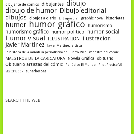
dibujo
dibujantes
dibujante de cómics
dibujo de humor
Dibujo editorial
dibujos
dibujos a diario
historietas
El Imparcial
graphic novel
humor gráfico
humor
humorismo
humor social
humorismo gráfico
humor politico
Humor visual
ilustracion
ILLUSTRATION
Javier Martinez
Javier Martinez artista
La historia de la caricatura periodística en Puerto Rico
maestro del cómic
MAESTROS DE LA CARICATURA
Novela Gráfica
obituario
Obituario artistas del cómic
Periódico El Mundo
Pilot Precise V5
superheroes
SketchBook
SEARCH THE WEB