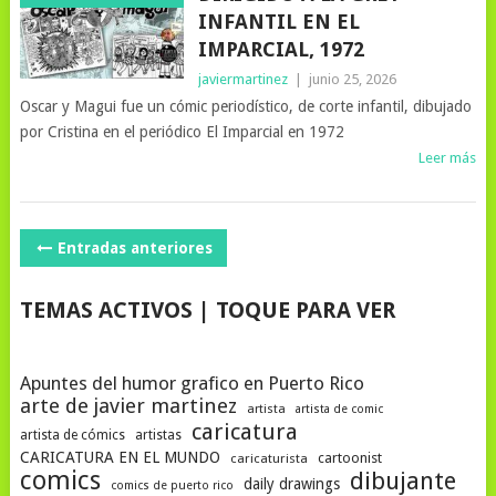
INFANTIL EN EL
IMPARCIAL, 1972
javiermartinez
|
junio 25, 2026
Oscar y Magui fue un cómic periodístico, de corte infantil, dibujado
por Cristina en el periódico El Imparcial en 1972
Leer más
NAVEGACIÓN
Entradas anteriores
DE
TEMAS ACTIVOS | TOQUE PARA VER
POSTS
Apuntes del humor grafico en Puerto Rico
arte de javier martinez
artista
artista de comic
caricatura
artista de cómics
artistas
CARICATURA EN EL MUNDO
cartoonist
caricaturista
comics
dibujante
daily drawings
comics de puerto rico