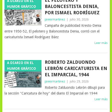
EL PELOTERO Y
A DIARIO EN EL
BALONCESTISTA DENIA,
HUMOR GRÁFICO
POR ISMAEL RODRÍGUEZ
javiermartinez
|
julio 30, 2026
Campaña de publicidad Kresto-Denia
entre 1950-52, El pelotero y Baloncestista Denia, contó con el
caricaturista Ismael Rodríguez Báez
Leer más
ROBERTO ZALDUONDO
A DIARIO EN EL
LEBRÓN CARICATURISTA EN
HUMOR GRÁFICO
EL IMPARCIAL, 1944
javiermartinez
|
julio 29, 2026
Roberto Zalduondo Lebrón dibujó para
la sección "Caricatura de hoy" del diario El Imparcial en 1944
Leer más