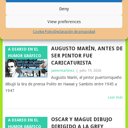
Armando Roblan, actor que se destacó en la caricatura en vivo,
Deny
humor de televisión y la imitación en varios países, incluyendo
Puerto Rico.
View preferences
Leer más
Cookie Policy
Declaración de privacidad
AUGUSTO MARÍN, ANTES DE
A DIARIO EN EL
SER PINTOR FUE
HUMOR GRÁFICO
CARICATURISTA
javiermartinez
|
julio 19, 2026
Augusto Marín, el pintor puertorriqueño
dibujó la tira de prensa Polito en Hawaii y Sambito entre 1945 a
1947
Leer más
OSCAR Y MAGUI DIBUJO
A DIARIO EN EL
DIRIGIDO A LA GREY
HUMOR GRÁFICO