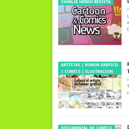
CHARLIE HEBDO REVISTA
j
L
e
C
ARTISTAS | HUMOR GRÁFICO
| COMICS | ILUSTRACION
j
T
c
DOCUMENTAL DE COMICS