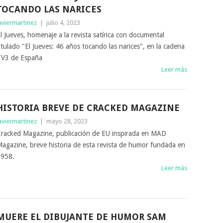
TOCANDO LAS NARICES
aviermartinez
|
julio 4, 2023
l Jueves, homenaje a la revista satírica con documental
itulado "El Jueves: 46 años tocando las narices", en la cadena
V3 de España
Leer más
HISTORIA BREVE DE CRACKED MAGAZINE
aviermartinez
|
mayo 28, 2023
racked Magazine, publicación de EU inspirada en MAD
agazine, breve historia de esta revista de humor fundada en
958.
Leer más
MUERE EL DIBUJANTE DE HUMOR SAM