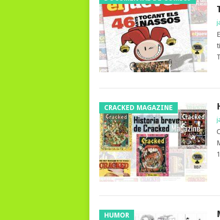
j
E
t
T
CRACKED MAGAZINE
j
C
M
1
HUMOR