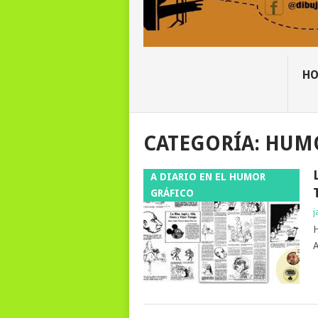
H
CATEGORÍA:
HUM
A DIARIO EN EL HUMOR
GRÁFICO
j
H
A