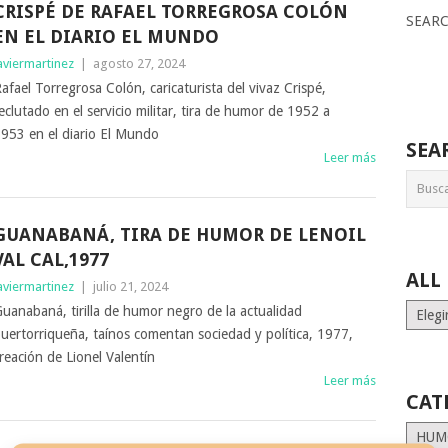
CRISPÉ DE RAFAEL TORREGROSA COLÓN
SEAR
EN EL DIARIO EL MUNDO
aviermartinez
|
agosto 27, 2024
afael Torregrosa Colón, caricaturista del vivaz Crispé,
eclutado en el servicio militar, tira de humor de 1952 a
953 en el diario El Mundo
SEA
Leer más
GUANABANÁ, TIRA DE HUMOR DE LENOIL
VAL CAL,1977
ALL
aviermartinez
|
julio 21, 2024
ALL
uanabaná, tirilla de humor negro de la actualidad
MONT
uertorriqueña, taínos comentan sociedad y política, 1977,
STORI
reación de Lionel Valentín
Leer más
CAT
Catego