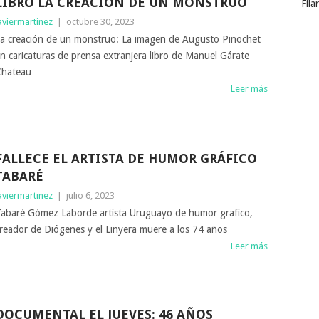
LIBRO LA CREACIÓN DE UN MONSTRUO
Fila
aviermartinez
|
octubre 30, 2023
a creación de un monstruo: La imagen de Augusto Pinochet
n caricaturas de prensa extranjera libro de Manuel Gárate
hateau
Leer más
FALLECE EL ARTISTA DE HUMOR GRÁFICO
TABARÉ
aviermartinez
|
julio 6, 2023
abaré Gómez Laborde artista Uruguayo de humor grafico,
reador de Diógenes y el Linyera muere a los 74 años
Leer más
DOCUMENTAL EL JUEVES: 46 AÑOS