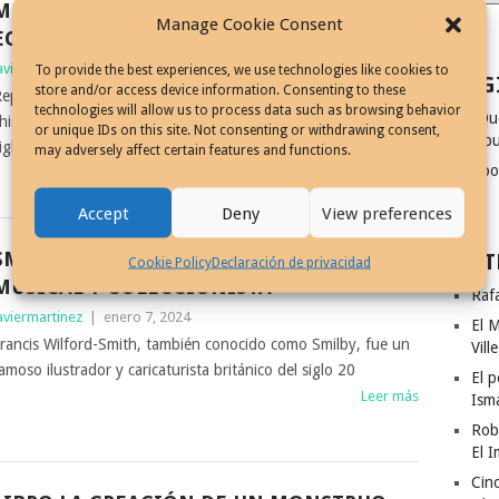
MEMORIAS DE UN EX GAGWRITER, LUIS H.
Manage Cookie Consent
ECHEVARRÍA
aviermartinez
|
julio 8, 2024
To provide the best experiences, we use technologies like cookies to
PAG
store and/or access device information. Consenting to these
eportaje de Luis H. Echevarría, narra su intento de escribir
technologies will allow us to process data such as browsing behavior
¿Qu
histes para humoristas gráficos, en la década del setenta del
or unique IDs on this site. Not consenting or withdrawing consent,
dibu
iglo 20
may adversely affect certain features and functions.
Coo
Leer más
Accept
Deny
View preferences
SMILBY, HUMORISTA GRÁFICO, EXPERTO
ENT
Cookie Policy
Declaración de privacidad
MUSICAL Y COLECCIONISTA
Rafa
aviermartinez
|
enero 7, 2024
El M
rancis Wilford-Smith, también conocido como Smilby, fue un
Vill
amoso ilustrador y caricaturista británico del siglo 20
El p
Leer más
Ism
Rob
El I
Cinc