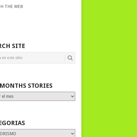
CH THE WEB
RCH SITE
 MONTHS STORIES
HS
ES
EGORIAS
rias