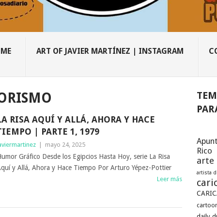
OME
ART OF JAVIER MARTÍNEZ | INSTAGRAM
C
TEM
ORISMO
PAR
LA RISA AQUÍ Y ALLÁ, AHORA Y HACE
TIEMPO | PARTE 1, 1979
Apunt
aviermartinez
|
mayo 24, 2025
Rico
umor Gráfico Desde los Egipcios Hasta Hoy, serie La Risa
arte
quí y Allá, Ahora y Hace Tiempo Por Arturo Yépez-Pottier
artista 
Leer más
cari
CARIC
cartoon
daily 