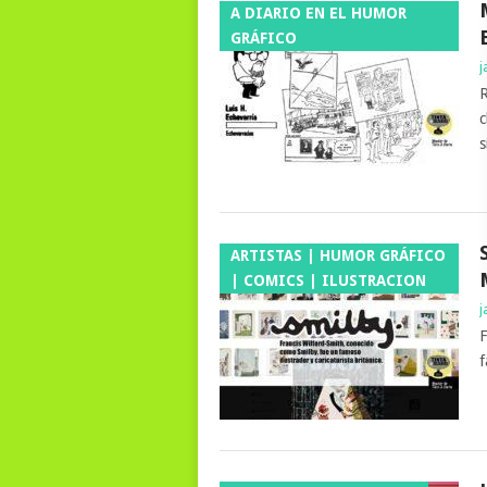
A DIARIO EN EL HUMOR
GRÁFICO
j
R
c
s
ARTISTAS | HUMOR GRÁFICO
| COMICS | ILUSTRACION
j
F
f