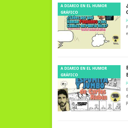
A DIARIO EN EL HUMOR
GRÁFICO
j
P
e
A DIARIO EN EL HUMOR
GRÁFICO
j
E
d
p