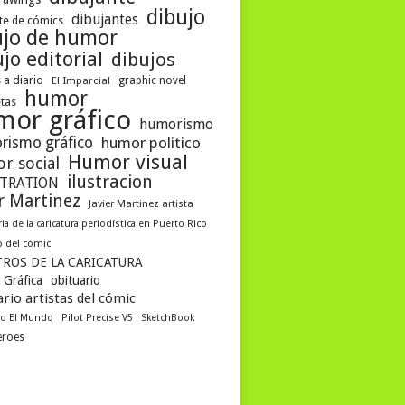
dibujo
dibujantes
te de cómics
ujo de humor
jo editorial
dibujos
 a diario
El Imparcial
graphic novel
humor
etas
mor gráfico
humorismo
rismo gráfico
humor politico
Humor visual
r social
ilustracion
STRATION
er Martinez
Javier Martinez artista
ria de la caricatura periodística en Puerto Rico
 del cómic
ROS DE LA CARICATURA
 Gráfica
obituario
rio artistas del cómic
co El Mundo
Pilot Precise V5
SketchBook
eroes