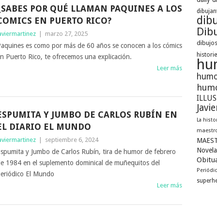
¿SABES POR QUÉ LLAMAN PAQUINES A LOS
dibujan
dib
COMICS EN PUERTO RICO?
Dibu
aviermartinez
|
marzo 27, 2025
dibujos
aquines es como por más de 60 años se conocen a los cómics
histori
n Puerto Rico, te ofrecemos una explicación.
hu
Leer más
humo
humo
ILLU
Javi
ESPUMITA Y JUMBO DE CARLOS RUBÍN EN
La histo
EL DIARIO EL MUNDO
maestro
aviermartinez
|
septiembre 6, 2024
MAEST
Novela
spumita y Jumbo de Carlos Rubín, tira de humor de febrero
Obitua
e 1984 en el suplemento dominical de muñequitos del
Periódi
eriódico El Mundo
superh
Leer más