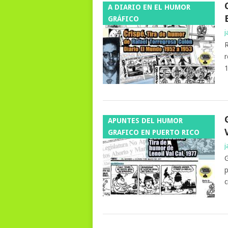
A DIARIO EN EL HUMOR
GRÁFICO
j
R
r
1
APUNTES DEL HUMOR
GRAFICO EN PUERTO RICO
j
G
p
c