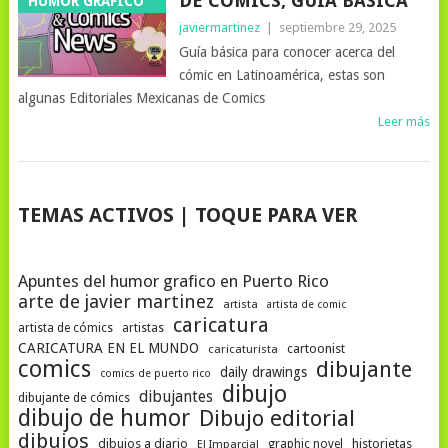
DE COMICS, GUÍA BÁSICA
HUMOR GRÁFICO
javiermartinez
|
septiembre 29, 2025
Guía básica para conocer acerca del
cómic en Latinoamérica, estas son
algunas Editoriales Mexicanas de Comics
Leer más
NAVEGACIÓN
TEMAS ACTIVOS | TOQUE PARA VER
DE
POSTS
Apuntes del humor grafico en Puerto Rico
arte de javier martinez
artista
artista de comic
caricatura
artista de cómics
artistas
CARICATURA EN EL MUNDO
cartoonist
caricaturista
comics
dibujante
daily drawings
comics de puerto rico
dibujo
dibujantes
dibujante de cómics
dibujo de humor
Dibujo editorial
dibujos
dibujos a diario
historietas
graphic novel
El Imparcial