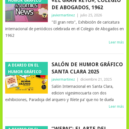
«EL GRAN RETO», COLEGIO
HUMOR GRÁFICO
DE ABOGADOS, 1962
javiermartinez
|
julio 25, 2026
"El gran reto", Exhibición de caricatura
internacional de periódicos celebrada en el Colegio de Abogados en
1962
Leer más
SALÓN DE HUMOR GRÁFICO
A DIARIO EN EL
SANTA CLARA 2025
HUMOR GRÁFICO
javiermartinez
|
diciembre 21, 2025
Salón Internacional en Santa Clara,
edicion vigesimocuarta con dos
exhibiciones, Paradoja del arquero y Ríete pa’ que no te duela
Leer más
“WEPA!”: EL ARTE DEL