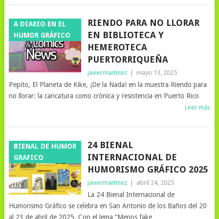
RIENDO PARA NO LLORAR
A DIARIO EN EL
EN BIBLIOTECA Y
HUMOR GRÁFICO
HEMEROTECA
PUERTORRIQUEÑA
javiermartinez
|
mayo 13, 2025
Pepito, El Planeta de Kike, ¡De la Nada! en la muestra Riendo para
no llorar: la caricatura como crónica y resistencia en Puerto Rico
Leer más
24 BIENAL
BIENAL DE HUMOR
INTERNACIONAL DE
GRAFICO
HUMORISMO GRÁFICO 2025
javiermartinez
|
abril 24, 2025
La 24 Bienal Internacional de
Humorismo Gráfico se celebra en San Antonio de los Baños del 20
al 23 de abril de 2025. Con el lema “Menos fake