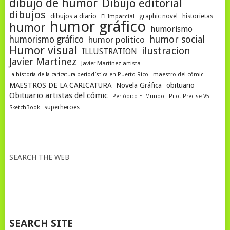
dibujo de humor
Dibujo editorial
dibujos
dibujos a diario
historietas
El Imparcial
graphic novel
humor gráfico
humor
humorismo
humor social
humorismo gráfico
humor politico
Humor visual
ilustracion
ILLUSTRATION
Javier Martinez
Javier Martinez artista
La historia de la caricatura periodística en Puerto Rico
maestro del cómic
MAESTROS DE LA CARICATURA
Novela Gráfica
obituario
Obituario artistas del cómic
Periódico El Mundo
Pilot Precise V5
superheroes
SketchBook
SEARCH THE WEB
SEARCH SITE