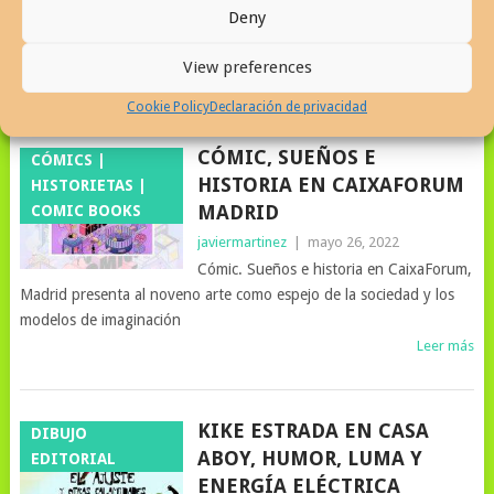
Deny
muestra que conmemora los 100 años
del nacimiento del humorista Argentino.
View preferences
Leer más
Cookie Policy
Declaración de privacidad
CÓMIC, SUEÑOS E
CÓMICS |
HISTORIA EN CAIXAFORUM
HISTORIETAS |
MADRID
COMIC BOOKS
javiermartinez
|
mayo 26, 2022
Cómic. Sueños e historia en CaixaForum,
Madrid presenta al noveno arte como espejo de la sociedad y los
modelos de imaginación
Leer más
KIKE ESTRADA EN CASA
DIBUJO
ABOY, HUMOR, LUMA Y
EDITORIAL
ENERGÍA ELÉCTRICA