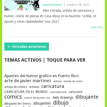
javiermartinez
|
octubre 28, 2021
Kike Estrada, artista de caricatura y
humor, reúne 40 piezas en Casa Aboy en la muestra “LUMA, el
Ajuste y otras calamidades” nov 2021
Leer más
NAVEGACIÓN
Entradas anteriores
DE
TEMAS ACTIVOS | TOQUE PARA VER
POSTS
Apuntes del humor grafico en Puerto Rico
arte de javier martinez
artista
artista de comic
caricatura
artista de cómics
artistas
CARICATURA EN EL MUNDO
cartoonist
caricaturista
comics
dibujante
daily drawings
comics de puerto rico
dibujo
dibujantes
dibujante de cómics