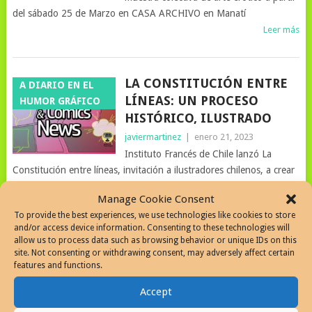
del sábado 25 de Marzo en CASA ARCHIVO en Manatí
Leer más
LA CONSTITUCIÓN ENTRE
A DIARIO EN EL
LÍNEAS: UN PROCESO
HUMOR GRÁFICO
HISTÓRICO, ILUSTRADO
javiermartinez
|
enero 21, 2023
Instituto Francés de Chile lanzó La
Constitución entre líneas, invitación a ilustradores chilenos, a crear
3 dibujos en torno a la nueva Constitución de Chile.
Manage Cookie Consent
Leer más
To provide the best experiences, we use technologies like cookies to store
and/or access device information. Consenting to these technologies will
allow us to process data such as browsing behavior or unique IDs on this
site. Not consenting or withdrawing consent, may adversely affect certain
BREVE HISTORIA
ARTISTAS |
features and functions.
UNIVERSAL DE LANDRÚ
HUMOR GRÁFICO |
COMICS |
Accept
javiermartinez
|
enero 6, 2023
ILUSTRACION
Breve historia universal de Landrú