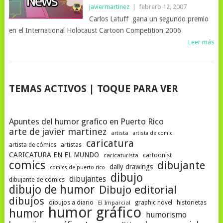
javiermartinez
|
febrero 12, 2007
Carlos Latuff gana un segundo premio
en el International Holocaust Cartoon Competition 2006
Leer más
NAVEGACIÓN
TEMAS ACTIVOS | TOQUE PARA VER
DE
POSTS
Apuntes del humor grafico en Puerto Rico
arte de javier martinez
artista
artista de comic
caricatura
artista de cómics
artistas
CARICATURA EN EL MUNDO
cartoonist
caricaturista
comics
dibujante
daily drawings
comics de puerto rico
dibujo
dibujantes
dibujante de cómics
dibujo de humor
Dibujo editorial
dibujos
dibujos a diario
historietas
El Imparcial
graphic novel
humor gráfico
humor
humorismo