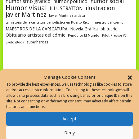
humor social
humorismo gráfico
humor politico
Humor visual
ilustracion
ILLUSTRATION
Javier Martinez
Javier Martinez artista
La historia de la caricatura periodística en Puerto Rico
maestro del cómic
MAESTROS DE LA CARICATURA
Novela Gráfica
obituario
Obituario artistas del cómic
Periódico El Mundo
Pilot Precise V5
superheroes
SketchBook
SEARCH THE WEB
Manage Cookie Consent
To provide the best experiences, we use technologies like cookies to store
and/or access device information. Consenting to these technologies will
allow us to process data such as browsing behavior or unique IDs on this
site. Not consenting or withdrawing consent, may adversely affect certain
features and functions.
SEARCH SITE
Accept
Deny