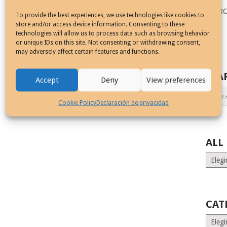
SEAR
To provide the best experiences, we use technologies like cookies to
store and/or access device information. Consenting to these
technologies will allow us to process data such as browsing behavior
or unique IDs on this site. Not consenting or withdrawing consent,
may adversely affect certain features and functions.
SEA
Accept
Deny
View preferences
Cookie Policy
Declaración de privacidad
ALL
ALL
MONT
STORI
CAT
Catego