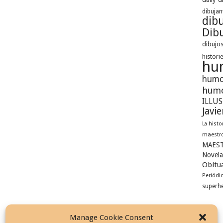
dibujan
dib
Dibu
dibujos
histori
hu
humo
humo
ILLU
Javi
La histo
maestro
MAEST
Novela
Obitua
Periódi
superh
Manage Cookie Consent