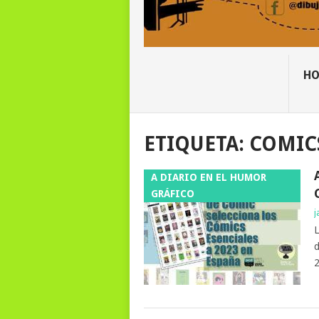
H
ETIQUETA:
COMICS
A DIARIO EN EL HUMOR
GRÁFICO
j
L
d