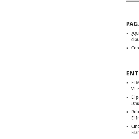
PAG
¿Qu
dibu
Coo
ENT
El M
Vill
El p
Ism
Rob
El I
Cinc
Fila