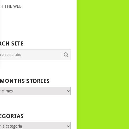
CH THE WEB
RCH SITE
 MONTHS STORIES
HS
ES
EGORIAS
rias