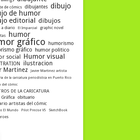
dibujo
dibujantes
te de cómics
ujo de humor
jo editorial
dibujos
 a diario
graphic novel
El Imparcial
humor
etas
mor gráfico
humorismo
rismo gráfico
humor politico
Humor visual
r social
ilustracion
STRATION
er Martinez
Javier Martinez artista
ria de la caricatura periodística en Puerto Rico
 del cómic
ROS DE LA CARICATURA
 Gráfica
obituario
rio artistas del cómic
co El Mundo
Pilot Precise V5
SketchBook
eroes