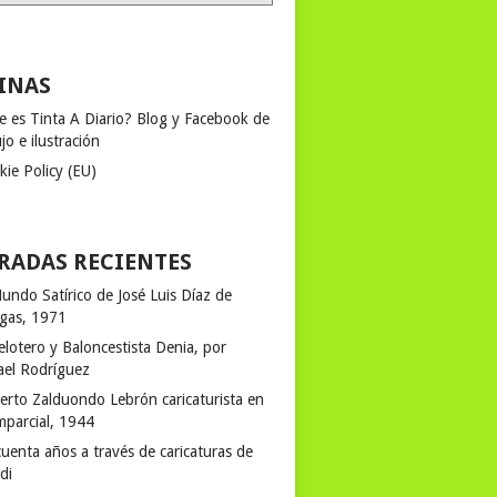
INAS
e es Tinta A Diario? Blog y Facebook de
jo e ilustración
kie Policy (EU)
RADAS RECIENTES
undo Satírico de José Luis Díaz de
egas, 1971
elotero y Baloncestista Denia, por
ael Rodríguez
erto Zalduondo Lebrón caricaturista en
mparcial, 1944
uenta años a través de caricaturas de
rdi