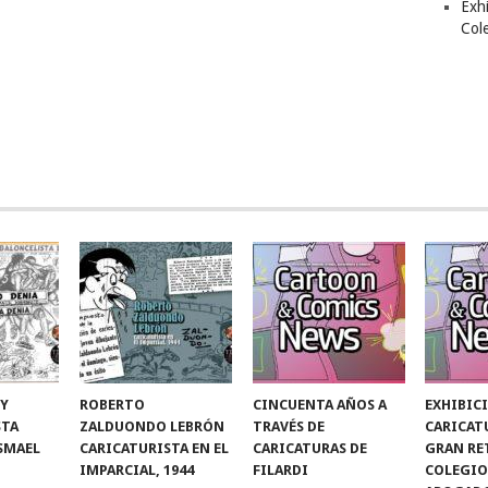
Exhi
Col
 Y
ROBERTO
CINCUENTA AÑOS A
EXHIBIC
STA
ZALDUONDO LEBRÓN
TRAVÉS DE
CARICAT
ISMAEL
CARICATURISTA EN EL
CARICATURAS DE
GRAN RE
IMPARCIAL, 1944
FILARDI
COLEGIO