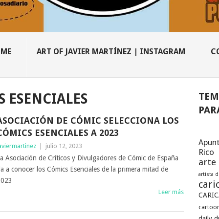
OME
ART OF JAVIER MARTÍNEZ | INSTAGRAM
C
TEM
 ESENCIALES
PAR
ASOCIACIÓN DE CÓMIC SELECCIONA LOS
CÓMICS ESENCIALES A 2023
Apunt
aviermartinez
|
julio 12, 2023
Rico
a Asociación de Críticos y Divulgadores de Cómic de España
arte
a a conocer los Cómics Esenciales de la primera mitad de
artista 
2023
cari
Leer más
CARIC
cartoon
daily 