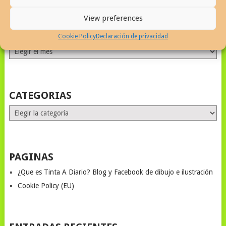
View preferences
ALL MONTHS STORIES
Cookie Policy
Declaración de privacidad
ALL
MONTHS
STORIES
CATEGORIAS
Categorias
PAGINAS
¿Que es Tinta A Diario? Blog y Facebook de dibujo e ilustración
Cookie Policy (EU)