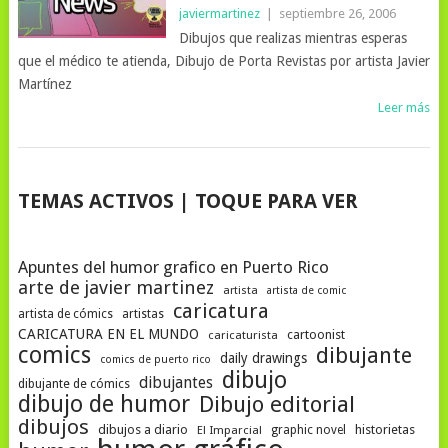
javiermartinez
|
septiembre 26, 2006
Dibujos que realizas mientras esperas
que el médico te atienda, Dibujo de Porta Revistas por artista Javier
Martínez
Leer más
NAVEGACIÓN
TEMAS ACTIVOS | TOQUE PARA VER
DE
POSTS
Apuntes del humor grafico en Puerto Rico
arte de javier martinez
artista
artista de comic
caricatura
artista de cómics
artistas
CARICATURA EN EL MUNDO
cartoonist
caricaturista
comics
dibujante
daily drawings
comics de puerto rico
dibujo
dibujantes
dibujante de cómics
dibujo de humor
Dibujo editorial
dibujos
dibujos a diario
historietas
El Imparcial
graphic novel