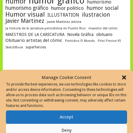
humor gráfico
humor
humorismo
humor social
humorismo gráfico
humor politico
Humor visual
ilustracion
ILLUSTRATION
Javier Martinez
Javier Martinez artista
La historia de la caricatura periodística en Puerto Rico
maestro del cómic
MAESTROS DE LA CARICATURA
Novela Gráfica
obituario
Obituario artistas del cómic
Periódico El Mundo
Pilot Precise V5
superheroes
SketchBook
SEARCH THE WEB
Manage Cookie Consent
To provide the best experiences, we use technologies like cookies to store
and/or access device information. Consenting to these technologies will
allow us to process data such as browsing behavior or unique IDs on this
site. Not consenting or withdrawing consent, may adversely affect certain
features and functions.
SEARCH SITE
Accept
Deny