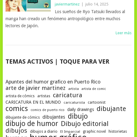
javiermartinez
|
julio 14, 2025
Los sueños de Ryo Tatsuki llevados al
manga han creado un fenómeno antropológico entre muchos
lectores de Japón.
Leer más
NAVEGACIÓN
TEMAS ACTIVOS | TOQUE PARA VER
DE
POSTS
Apuntes del humor grafico en Puerto Rico
arte de javier martinez
artista
artista de comic
caricatura
artista de cómics
artistas
CARICATURA EN EL MUNDO
cartoonist
caricaturista
comics
dibujante
daily drawings
comics de puerto rico
dibujo
dibujantes
dibujante de cómics
dibujo de humor
Dibujo editorial
dibujos
dibujos a diario
historietas
El Imparcial
graphic novel