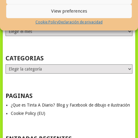
View preferences
ALL MONTHS STORIES
Cookie Policy
Declaración de privacidad
ALL
MONTHS
STORIES
CATEGORIAS
Categorias
PAGINAS
¿Que es Tinta A Diario? Blog y Facebook de dibujo e ilustración
Cookie Policy (EU)