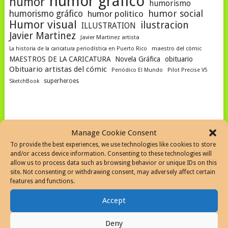
humor gráfico
humor
humorismo
humor social
humorismo gráfico
humor politico
Humor visual
ilustracion
ILLUSTRATION
Javier Martinez
Javier Martinez artista
La historia de la caricatura periodística en Puerto Rico
maestro del cómic
MAESTROS DE LA CARICATURA
Novela Gráfica
obituario
Obituario artistas del cómic
Periódico El Mundo
Pilot Precise V5
superheroes
SketchBook
SEARCH THE WEB
Manage Cookie Consent
To provide the best experiences, we use technologies like cookies to store
and/or access device information. Consenting to these technologies will
allow us to process data such as browsing behavior or unique IDs on this
site. Not consenting or withdrawing consent, may adversely affect certain
features and functions.
SEARCH SITE
Accept
Deny