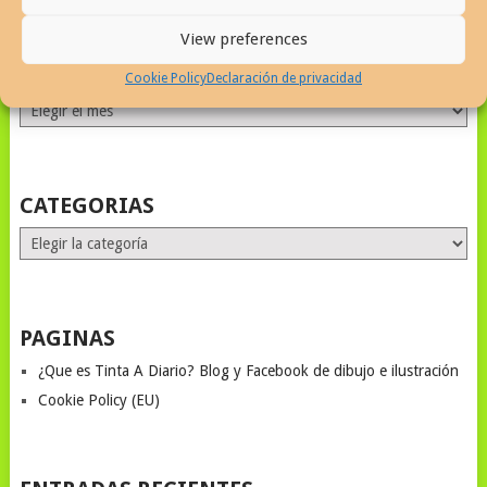
View preferences
ALL MONTHS STORIES
Cookie Policy
Declaración de privacidad
ALL
MONTHS
STORIES
CATEGORIAS
Categorias
PAGINAS
¿Que es Tinta A Diario? Blog y Facebook de dibujo e ilustración
Cookie Policy (EU)