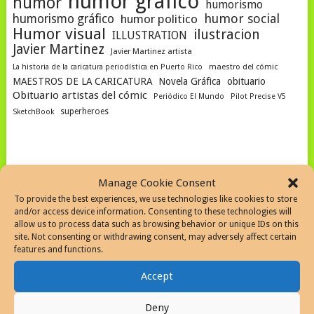
humor gráfico
humor
humorismo
humor social
humorismo gráfico
humor politico
Humor visual
ilustracion
ILLUSTRATION
Javier Martinez
Javier Martinez artista
La historia de la caricatura periodística en Puerto Rico
maestro del cómic
MAESTROS DE LA CARICATURA
Novela Gráfica
obituario
Obituario artistas del cómic
Periódico El Mundo
Pilot Precise V5
superheroes
SketchBook
SEARCH THE WEB
Manage Cookie Consent
To provide the best experiences, we use technologies like cookies to store
and/or access device information. Consenting to these technologies will
allow us to process data such as browsing behavior or unique IDs on this
site. Not consenting or withdrawing consent, may adversely affect certain
features and functions.
SEARCH SITE
Accept
Deny