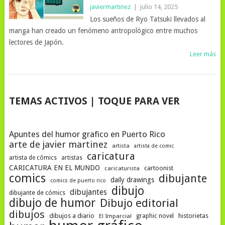
javiermartinez
|
julio 14, 2025
Los sueños de Ryo Tatsuki llevados al
manga han creado un fenómeno antropológico entre muchos
lectores de Japón.
Leer más
NAVEGACIÓN
TEMAS ACTIVOS | TOQUE PARA VER
DE
POSTS
Apuntes del humor grafico en Puerto Rico
arte de javier martinez
artista
artista de comic
caricatura
artista de cómics
artistas
CARICATURA EN EL MUNDO
cartoonist
caricaturista
comics
dibujante
daily drawings
comics de puerto rico
dibujo
dibujantes
dibujante de cómics
dibujo de humor
Dibujo editorial
dibujos
dibujos a diario
historietas
El Imparcial
graphic novel