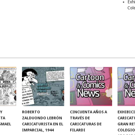
Exhi
Col
 Y
ROBERTO
CINCUENTA AÑOS A
EXHIBIC
STA
ZALDUONDO LEBRÓN
TRAVÉS DE
CARICAT
ISMAEL
CARICATURISTA EN EL
CARICATURAS DE
GRAN RE
IMPARCIAL, 1944
FILARDI
COLEGIO