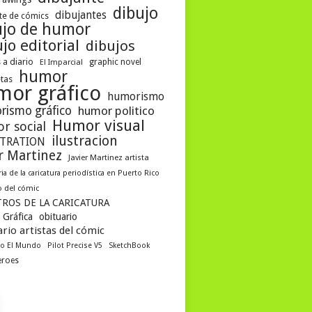
dibujo
dibujantes
te de cómics
ujo de humor
jo editorial
dibujos
 a diario
graphic novel
El Imparcial
humor
etas
mor gráfico
humorismo
rismo gráfico
humor politico
Humor visual
r social
ilustracion
STRATION
er Martinez
Javier Martinez artista
ria de la caricatura periodística en Puerto Rico
 del cómic
ROS DE LA CARICATURA
 Gráfica
obituario
rio artistas del cómic
co El Mundo
Pilot Precise V5
SketchBook
eroes