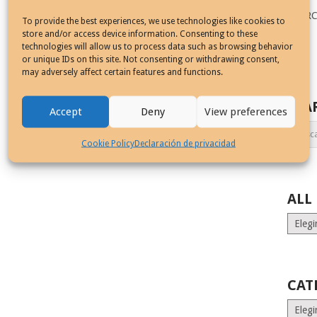
SEAR
To provide the best experiences, we use technologies like cookies to
store and/or access device information. Consenting to these
technologies will allow us to process data such as browsing behavior
or unique IDs on this site. Not consenting or withdrawing consent,
may adversely affect certain features and functions.
SEA
Accept
Deny
View preferences
Cookie Policy
Declaración de privacidad
ALL
ALL
MONT
STORI
CAT
Catego