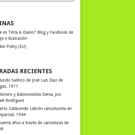
INAS
e es Tinta A Diario? Blog y Facebook de
jo e ilustración
kie Policy (EU)
RADAS RECIENTES
undo Satírico de José Luis Díaz de
egas, 1971
elotero y Baloncestista Denia, por
ael Rodríguez
erto Zalduondo Lebrón caricaturista en
mparcial, 1944
uenta años a través de caricaturas de
rdi