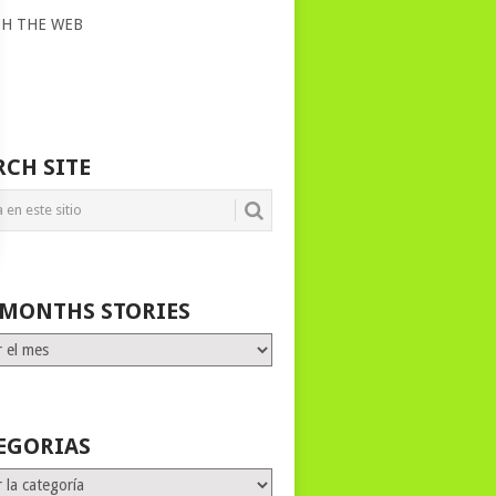
CH THE WEB
RCH SITE
 MONTHS STORIES
HS
ES
EGORIAS
rias