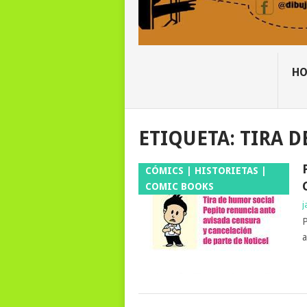
H
ETIQUETA:
TIRA D
CÓMICS | HISTORIETAS |
COMIC BOOKS
j
P
a