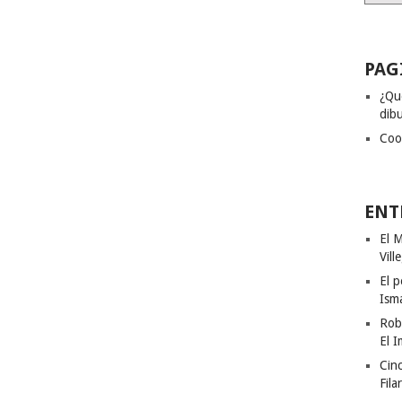
PAG
¿Qu
dibu
Coo
ENT
El M
Vill
El p
Ism
Rob
El I
Cinc
Fila