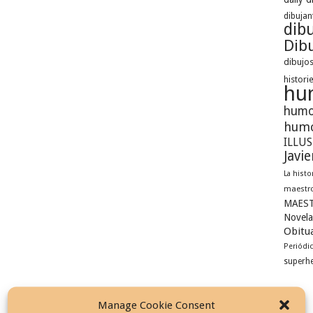
dibujan
dib
Dibu
dibujos
histori
hu
humo
humo
ILLU
Javi
La histo
maestro
MAEST
Novela
Obitua
Periódi
superh
Manage Cookie Consent