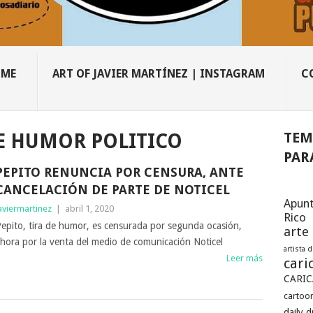
OME
ART OF JAVIER MARTÍNEZ | INSTAGRAM
C
TEM
E HUMOR POLITICO
PAR
PEPITO RENUNCIA POR CENSURA, ANTE
CANCELACIÓN DE PARTE DE NOTICEL
Apunt
aviermartinez
|
abril 1, 2020
Rico
epito, tira de humor, es censurada por segunda ocasión,
arte
hora por la venta del medio de comunicación Noticel
artista 
Leer más
cari
CARIC
cartoon
daily 