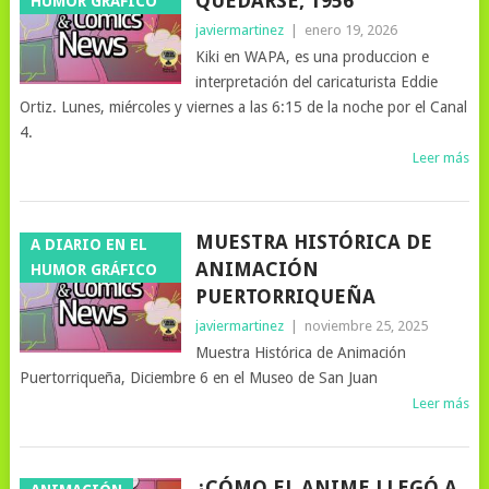
QUEDARSE, 1956
HUMOR GRÁFICO
javiermartinez
|
enero 19, 2026
Kiki en WAPA, es una produccion e
interpretación del caricaturista Eddie
Ortiz. Lunes, miércoles y viernes a las 6:15 de la noche por el Canal
4.
Leer más
MUESTRA HISTÓRICA DE
A DIARIO EN EL
ANIMACIÓN
HUMOR GRÁFICO
PUERTORRIQUEÑA
javiermartinez
|
noviembre 25, 2025
Muestra Histórica de Animación
Puertorriqueña, Diciembre 6 en el Museo de San Juan
Leer más
¿CÓMO EL ANIME LLEGÓ A