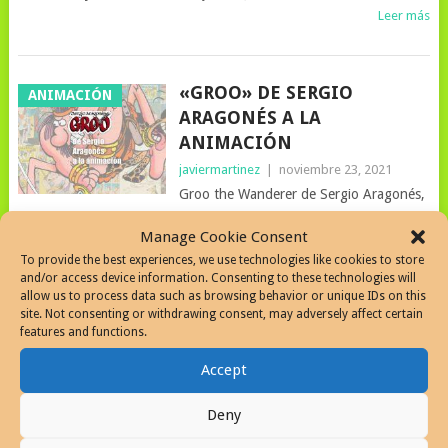
Leer más
«GROO» DE SERGIO
ANIMACIÓN
ARAGONÉS A LA
ANIMACIÓN
javiermartinez
|
noviembre 23, 2021
Groo the Wanderer de Sergio Aragonés,
El bárbaro idiota de comics a dibujos animados por la productora
Manage Cookie Consent
DidI Err Productions de Josh Jones
To provide the best experiences, we use technologies like cookies to store
Leer más
and/or access device information. Consenting to these technologies will
allow us to process data such as browsing behavior or unique IDs on this
site. Not consenting or withdrawing consent, may adversely affect certain
features and functions.
LA CARICATURA EN
ANIMACION DE
PROTAGONISMO
TELEVISION
Accept
javiermartinez
|
febrero 13, 2020
Deny
Labor del caricaturista y de la caricatura,
protagonista destacada de anuncio de la