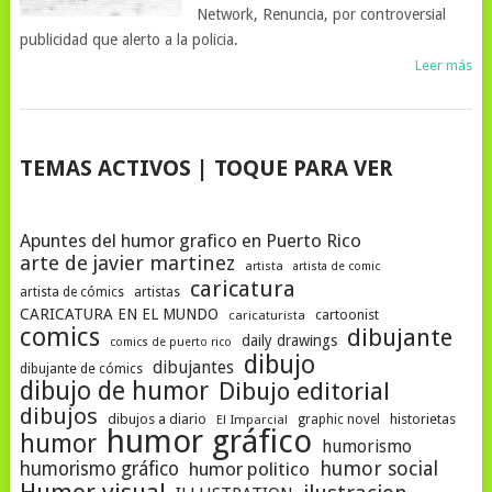
Network, Renuncia, por controversial
publicidad que alerto a la policia.
Leer más
NAVEGACIÓN
TEMAS ACTIVOS | TOQUE PARA VER
DE
POSTS
Apuntes del humor grafico en Puerto Rico
arte de javier martinez
artista
artista de comic
caricatura
artista de cómics
artistas
CARICATURA EN EL MUNDO
cartoonist
caricaturista
comics
dibujante
daily drawings
comics de puerto rico
dibujo
dibujantes
dibujante de cómics
dibujo de humor
Dibujo editorial
dibujos
dibujos a diario
historietas
El Imparcial
graphic novel
humor gráfico
humor
humorismo
humor social
humorismo gráfico
humor politico