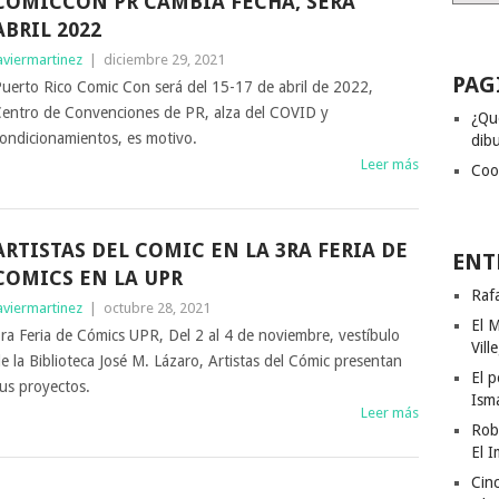
COMICCON PR CAMBIA FECHA, SERÁ
ABRIL 2022
aviermartinez
|
diciembre 29, 2021
PAG
uerto Rico Comic Con será del 15-17 de abril de 2022,
entro de Convenciones de PR, alza del COVID y
¿Qu
ondicionamientos, es motivo.
dibu
Leer más
Coo
ARTISTAS DEL COMIC EN LA 3RA FERIA DE
ENT
COMICS EN LA UPR
Rafa
aviermartinez
|
octubre 28, 2021
El M
ra Feria de Cómics UPR, Del 2 al 4 de noviembre, vestíbulo
Vill
e la Biblioteca José M. Lázaro, Artistas del Cómic presentan
El p
us proyectos.
Ism
Leer más
Rob
El I
Cinc