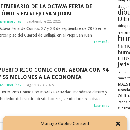
ITINERARIO DE LA OCTAVA FERIA DE
dibujan
dib
CÓMICS EN VIEJO SAN JUAN
Dibu
aviermartinez
|
septiembre 22, 2025
dibujos
ctava Feria de Cómics, 27 y 28 de septiembre de 2025 en el
histori
ercer piso del Cuartel de Ballajá, en el Viejo San Juan
hu
Leer más
humo
humo
ILLU
Javi
PUERTO RICO COMIC CON, ABONA CON $4
La histo
Y $5 MILLONES A LA ECONOMÍA
maestro
MAEST
aviermartinez
|
agosto 23, 2025
Novela
uerto Rico Comic Con moviliza actividad económica dentro y
Obitua
lrededor del evento, desde hoteles, vendedores y artistas.
Periódi
Leer más
superh
Manage Cookie Consent