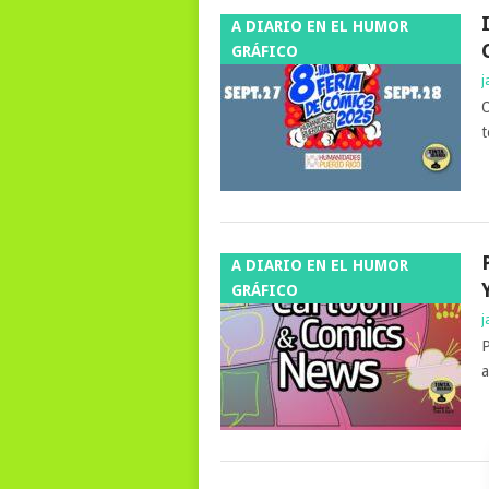
A DIARIO EN EL HUMOR
GRÁFICO
j
O
t
A DIARIO EN EL HUMOR
GRÁFICO
j
P
a