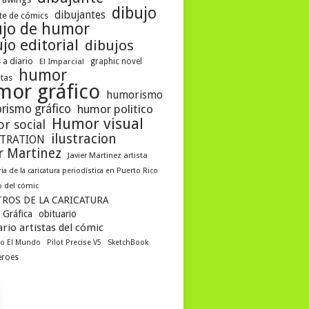
dibujo
dibujantes
te de cómics
ujo de humor
jo editorial
dibujos
 a diario
El Imparcial
graphic novel
humor
etas
mor gráfico
humorismo
rismo gráfico
humor politico
Humor visual
r social
ilustracion
STRATION
er Martinez
Javier Martinez artista
ria de la caricatura periodística en Puerto Rico
 del cómic
ROS DE LA CARICATURA
 Gráfica
obituario
rio artistas del cómic
co El Mundo
Pilot Precise V5
SketchBook
eroes