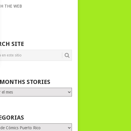
CH THE WEB
RCH SITE
 MONTHS STORIES
HS
ES
EGORIAS
rias