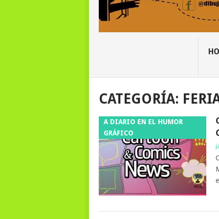
H
CATEGORÍA:
FERI
A DIARIO EN EL HUMOR
GRÁFICO
j
C
M
e