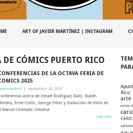
OME
ART OF JAVIER MARTÍNEZ | INSTAGRAM
C
TEM
A DE CÓMICS PUERTO RICO
PAR
CONFERENCIAS DE LA OCTAVA FERIA DE
COMICS 2025
Apunt
aviermartinez
|
septiembre 28, 2025
Rico
onferencias acerca de Ismael Rodríguez Báez, Rubén
arte
oreira, Ernie Colón, George Pérez y traducción de mitos en
artista 
l Marvel Cinematic Universe
cari
Leer más
CARIC
cartoon
daily 