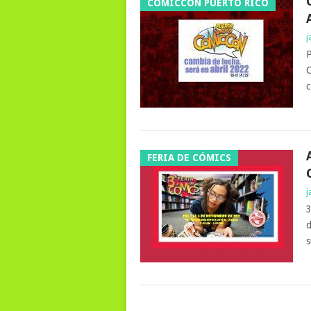
COMICCON PUERTO RICO
j
P
C
c
FERIA DE CÓMICS
j
3
d
s