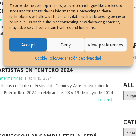
PUERTORRIQUEÑOS EN EL MUNDO DEL
To provide the best experiences, we use technologies like cookies to
SEAR
CÓMIC
store and/or access device information. Consenting to these
technologies will allow us to process data such as browsing behavior
aviermartinez
|
mayo 17, 2025
or unique IDs on this site. Not consenting or withdrawing consent,
uertorriqueños en el Mundo del Cómic historia de la
may adversely affect certain features and functions.
xhibición virtual creada por Manuel Martínez Nazario
Leer más
SEA
Accept
Deny
View preferences
Cookie Policy
Declaración de privacidad
ARTISTAS EN TINTERO 2024
aviermartinez
|
abril 15, 2024
ALL
rtistas en Tintero: Festival de Cómics y Arte Independiente
e Puerto Rico 2024 a celebrarse el 18 y 19 de mayo de 2024
ALL
Leer más
MONT
STORI
CAT
Catego