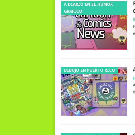
A DIARIO EN EL HUMOR
GRÁFICO
j
P
e
DIBUJO EN PUERTO RICO
j
A
d