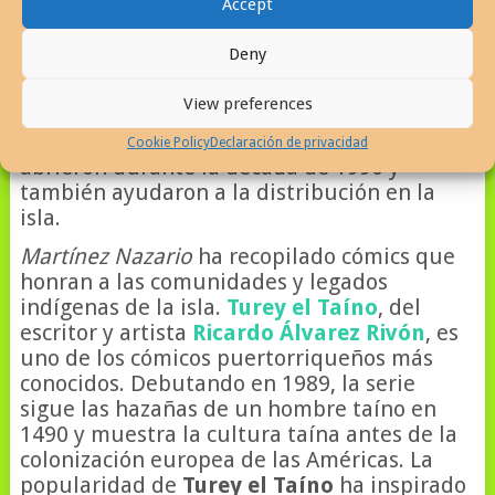
Accept
Rivas
(
Bonzo
). Los estudios de arte
surgieron a lo largo de la década de 1990,
Deny
muchos de los cuales produjeron cómics
influenciados por los superhéroes
View preferences
estadounidenses de los Estados Unidos
continentales. Varias tiendas de cómics
Cookie Policy
Declaración de privacidad
abrieron durante la década de 1990 y
también ayudaron a la distribución en la
isla.
Martínez Nazario
ha recopilado cómics que
honran a las comunidades y legados
indígenas de la isla.
Turey el Taíno
, del
escritor y artista
Ricardo Álvarez Rivón
, es
uno de los cómicos puertorriqueños más
conocidos. Debutando en 1989, la serie
sigue las hazañas de un hombre taíno en
1490 y muestra la cultura taína antes de la
colonización europea de las Américas. La
popularidad de
Turey el Taíno
ha inspirado