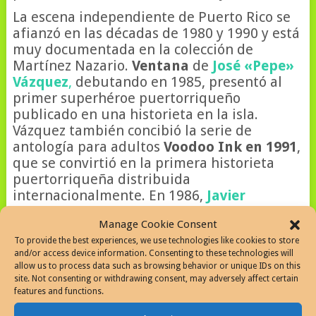
La escena independiente de Puerto Rico se
afianzó en las décadas de 1980 y 1990 y está
muy documentada en la colección de
Martínez Nazario.
Ventana
de
José «Pepe»
Vázquez
,
debutando en 1985, presentó al
primer superhéroe puertorriqueño
publicado en una historieta en la isla.
Vázquez también concibió la serie de
antología para adultos
Voodoo Ink en 1991
,
que se convirtió en la primera historieta
puertorriqueña distribuida
internacionalmente. En 1986,
Javier
Martínez
y
Pedro Cortés
publicaron
Manage Cookie Consent
Mundo Comics
, una antología que destacó
To provide the best experiences, we use technologies like cookies to store
la obra de numerosos artistas y escritores.
and/or access device information. Consenting to these technologies will
Otros creadores basados ​​en Puerto Rico que
allow us to process data such as browsing behavior or unique IDs on this
comenzaron sus carreras durante esta era
site. Not consenting or withdrawing consent, may adversely affect certain
incluyen a
Dave Álvarez
(
Changay
, Yenny);
features and functions.
Martín Gaudier
(Perrera Cómics); y
John