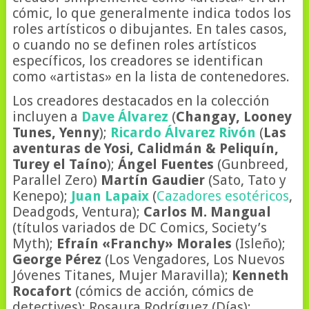
cómic, lo que generalmente indica todos los
roles artísticos o dibujantes. En tales casos,
o cuando no se definen roles artísticos
específicos, los creadores se identifican
como «artistas» en la lista de contenedores.
Los creadores destacados en la colección
incluyen a
Dave Álvarez
(
Changay, Looney
Tunes, Yenny
);
Ricardo Álvarez Rivón
(
Las
aventuras de Yosi, Calidmán & Peliquín,
Turey el Taíno
);
Ángel Fuentes
(Gunbreed,
Parallel Zero)
Martín Gaudier
(Sato, Tato y
Kenepo);
Juan Lapaix
(
Cazadores esotéricos
,
Deadgods, Ventura);
Carlos M. Mangual
(títulos variados de DC Comics, Society’s
Myth);
Efraín «Franchy» Morales
(Isleño);
George Pérez
(Los Vengadores, Los Nuevos
Jóvenes Titanes, Mujer Maravilla);
Kenneth
Rocafort
(cómics de acción, cómics de
detectives); Rosaura Rodríguez (Días);