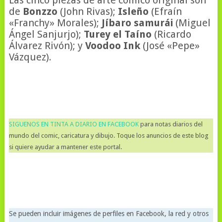
Las cinco piezas de arte cómico original son
de
Bonzzo
(John Rivas);
Isleño
(Efraín
«Franchy» Morales);
Jíbaro samurái
(Miguel
Ángel Sanjurjo);
Turey el Taíno
(Ricardo
Álvarez Rivón); y
Voodoo Ink
(José «Pepe»
Vázquez).
SIGUENOS EN TINTA A DIARIO EN FACEBOOK
para notas diarios del
mundo del comic, caricatura y dibujo. Toque los anuncios de este blog
si quiere ayudar a mantener este portal.
Se pueden incluir imágenes de perfiles en Facebook, la red y otros