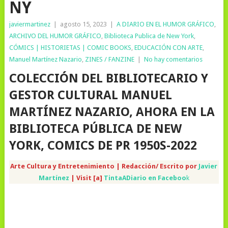
NY
javiermartinez
|
agosto 15, 2023
|
A DIARIO EN EL HUMOR GRÁFICO
,
ARCHIVO DEL HUMOR GRÁFICO
,
Biblioteca Publica de New York
,
CÓMICS | HISTORIETAS | COMIC BOOKS
,
EDUCACIÓN CON ARTE
,
Manuel Martínez Nazario
,
ZINES / FANZINE
|
No hay comentarios
COLECCIÓN DEL BIBLIOTECARIO Y
GESTOR CULTURAL MANUEL
MARTÍNEZ NAZARIO, AHORA EN LA
BIBLIOTECA PÚBLICA DE NEW
YORK, COMICS DE PR 1950S-2022
Arte Cultura y Entretenimiento | Redacción/ Escrito por
Javier
Martínez
| Visit [a]
TintaADiario en Faceboo
k