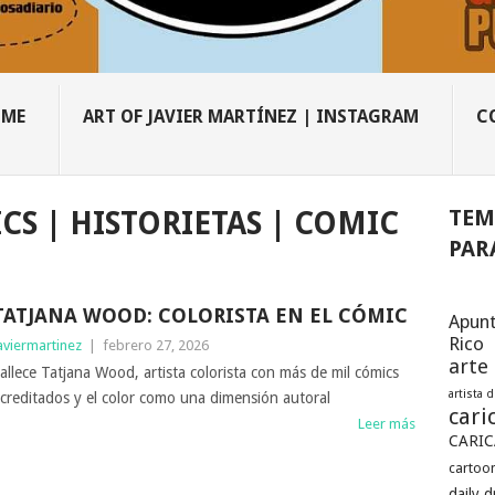
OME
ART OF JAVIER MARTÍNEZ | INSTAGRAM
C
TEM
CS | HISTORIETAS | COMIC
PAR
TATJANA WOOD: COLORISTA EN EL CÓMIC
Apunt
Rico
aviermartinez
|
febrero 27, 2026
arte
allece Tatjana Wood, artista colorista con más de mil cómics
artista 
creditados y el color como una dimensión autoral
cari
Leer más
CARIC
cartoon
daily 