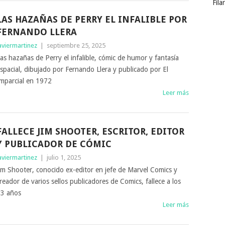
Fila
LAS HAZAÑAS DE PERRY EL INFALIBLE POR
FERNANDO LLERA
aviermartinez
|
septiembre 25, 2025
as hazañas de Perry el infalible, cómic de humor y fantasía
spacial, dibujado por Fernando Llera y publicado por El
mparcial en 1972
Leer más
FALLECE JIM SHOOTER, ESCRITOR, EDITOR
Y PUBLICADOR DE CÓMIC
aviermartinez
|
julio 1, 2025
im Shooter, conocido ex-editor en jefe de Marvel Comics y
reador de varios sellos publicadores de Comics, fallece a los
3 años
Leer más