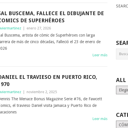
SEAR
SAL BUSCEMA, FALLECE EL DIBUJANTE DE
COMICS DE SUPERHÉROES
aviermartinez
|
enero 27, 2026
al Buscema, artista de cómic de Superhéroes con larga
arrera de más de cinco décadas, Falleció el 23 de enero de
SEA
2026
Leer más
DANIEL EL TRAVIESO EN PUERTO RICO,
ALL
1970
ALL
aviermartinez
|
noviembre 2, 2025
MONT
ennis The Menace Bonus Magazine Serie #76, de Fawcett
STORI
omics, el travieso Daniel visita Jamaica y Puerto Rico de
acaciones
CAT
Leer más
Catego