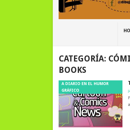
H
CATEGORÍA:
CÓMI
BOOKS
A DIARIO EN EL HUMOR
GRÁFICO
j
F
a