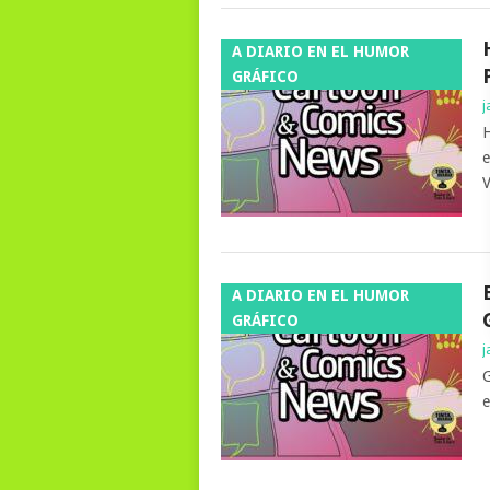
A DIARIO EN EL HUMOR
GRÁFICO
j
H
e
V
A DIARIO EN EL HUMOR
GRÁFICO
j
G
e