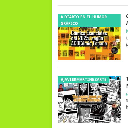
A DIARIO EN EL HUMOR
GRÁFICO
j
L
(
#JAVIERMARTINEZARTE
j
S
h