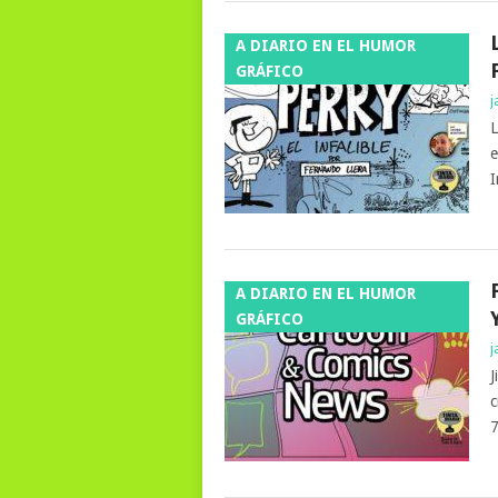
A DIARIO EN EL HUMOR
GRÁFICO
j
L
e
I
A DIARIO EN EL HUMOR
GRÁFICO
j
J
c
7