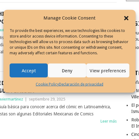
HISTORIA DE LA HISTORIETA MEXICANA
Manage Cookie Consent
POR ROSALVA DE VALDÉZ
PAG
aviermartinez
|
octubre 8, 2025
To provide the best experiences, we use technologies like cookies to
¿Qu
store and/or access device information. Consenting to these
istoria de la historieta mexicana, desde sus orígenes, hasta la
dibu
technologies will allow us to process data such as browsing behavior
dad de oro, conferencia narrada en video por Rosalva de
Coo
or unique IDs on this site. Not consenting or withdrawing consent,
aldéz
may adversely affect certain features and functions.
Leer más
Accept
Deny
View preferences
ENT
EDITORIALES MEXICANAS DE COMICS,
Rafa
Cookie Policy
Declaración de privacidad
GUÍA BÁSICA
El M
Vill
aviermartinez
|
septiembre 29, 2025
El p
uía básica para conocer acerca del cómic en Latinoamérica,
Ism
stas son algunas Editoriales Mexicanas de Comics
Rob
Leer más
El I
Cinc