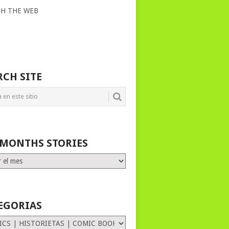
CH THE WEB
RCH SITE
 MONTHS STORIES
HS
ES
EGORIAS
rias