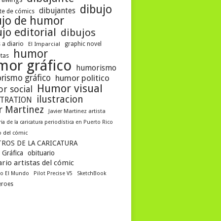
dibujo
dibujantes
te de cómics
ujo de humor
jo editorial
dibujos
 a diario
El Imparcial
graphic novel
humor
etas
mor gráfico
humorismo
rismo gráfico
humor politico
Humor visual
r social
ilustracion
STRATION
er Martinez
Javier Martinez artista
ria de la caricatura periodística en Puerto Rico
 del cómic
ROS DE LA CARICATURA
 Gráfica
obituario
rio artistas del cómic
co El Mundo
Pilot Precise V5
SketchBook
eroes