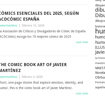
dibujan
dib
CÓMICS ESENCIALES DEL 2025, SEGÚN
Dibu
ACDCÓMIC ESPAÑA
dibujos
aviermartinez
|
febrero 13, 2026
histori
hu
a Asociación de Críticos y Divulgadores de Cómic de España
ACDCómic) escoge los 70 mejores cómics de 2025
humo
humo
Leer más
ILLU
Javi
La histo
maestro
THE COMIC BOOK ART OF JAVIER
MAEST
MARTÍNEZ
Novela
aviermartinez
|
febrero 3, 2026
Obitua
hort, one-page stories that explore emotion, identity, and
Periódi
superh
umor, this is the comic book art of Javier Martínez.
Leer más