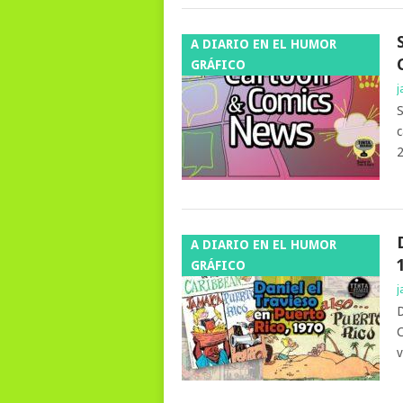
A DIARIO EN EL HUMOR
GRÁFICO
j
S
c
A DIARIO EN EL HUMOR
GRÁFICO
j
D
C
v