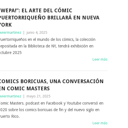
“WEPA!”: EL ARTE DEL CÓMIC
PUERTORRIQUEÑO BRILLARÁ EN NUEVA
YORK
aviermartinez
|
junio 4, 2025
uertorriqueños en el mundo de los cómics, la colección
epositada en la Biblioteca de NY, tendrá exhibición en
ctubre 2025
Leer más
COMICS BORICUAS, UNA CONVERSACIÓN
EN COMIC MASTERS
aviermartinez
|
mayo 21, 2025
omic Masters. podcast en Facebook y Youtube conversó en
020 sobre los comics boricuas de fin y del nuevo siglo en
uerto Rico.
Leer más