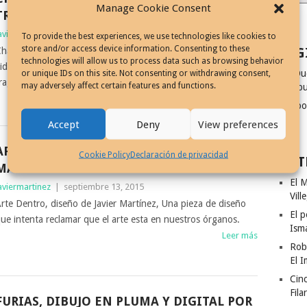
Manage Cookie Consent
TRAGEDIA, DIBUJO DE JAVIER MARTÍNEZ
aviermartinez
|
septiembre 13, 2015
To provide the best experiences, we use technologies like cookies to
store and/or access device information. Consenting to these
PAG
harlie Hebdo, revista satírica, sufrió un ataque que privo de
technologies will allow us to process data such as browsing behavior
ida a caricaturistas, este homenaje, es reacción ante la
¿Qu
or unique IDs on this site. Not consenting or withdrawing consent,
ragedia
may adversely affect certain features and functions.
dibu
Leer más
Coo
Accept
Deny
View preferences
ARTE DENTRO, DISEÑO DE JAVIER
Cookie Policy
Declaración de privacidad
ENT
MARTÍNEZ
El M
aviermartinez
|
septiembre 13, 2015
Vill
rte Dentro, diseño de Javier Martínez, Una pieza de diseño
El p
ue intenta reclamar que el arte esta en nuestros órganos.
Ism
Leer más
Rob
El I
Cinc
Fila
FURIAS, DIBUJO EN PLUMA Y DIGITAL POR