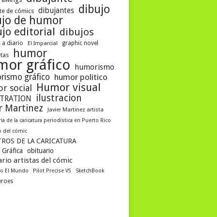
dibujo
dibujantes
te de cómics
ujo de humor
jo editorial
dibujos
 a diario
graphic novel
El Imparcial
humor
etas
mor gráfico
humorismo
rismo gráfico
humor politico
Humor visual
r social
ilustracion
STRATION
er Martinez
Javier Martinez artista
ria de la caricatura periodística en Puerto Rico
 del cómic
ROS DE LA CARICATURA
 Gráfica
obituario
rio artistas del cómic
co El Mundo
Pilot Precise V5
SketchBook
eroes