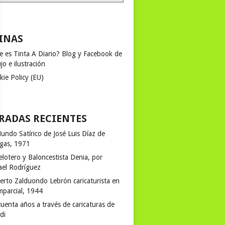
INAS
e es Tinta A Diario? Blog y Facebook de
jo e ilustración
kie Policy (EU)
RADAS RECIENTES
undo Satírico de José Luis Díaz de
egas, 1971
elotero y Baloncestista Denia, por
ael Rodríguez
erto Zalduondo Lebrón caricaturista en
mparcial, 1944
uenta años a través de caricaturas de
rdi