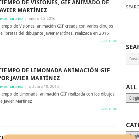
TIEMPO DE VISIONES, GIF ANIMADO DE
SEAR
JAVIER MARTÍNEZ
aviermartinez
|
enero 25, 2016
iempo de Visiones, animación GIF creada con varios dibujos
e libretas del dibujante Javier Martínez, realizada en 2016
Leer más
SEA
TIEMPO DE LIMONADA ANIMACIÓN GIF
POR JAVIER MARTÍNEZ
ALL
aviermartinez
|
octubre 18, 2015
iempo de Limonada, animación GIF realizada con los dibujos
ALL
e Javier Martínez
MONT
Leer más
STORI
CAT
Catego
CHARLIE HEBDO, HOMENAJE ANTE LA