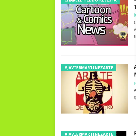
j
C
v
t
#JAVIERMARTINEZARTE
j
A
q
#JAVIERMARTINEZARTE