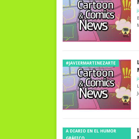
j
B
M
#JAVIERMARTINEZARTE
j
L
J
A DIARIO EN EL HUMOR
GRÁFICO