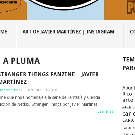
OME
ART OF JAVIER MARTÍNEZ | INSTAGRAM
C
TEM
O A PLUMA
PAR
STRANGER THINGS FANZINE | JAVIER
MARTÍNEZ
Apunt
aviermartinez
|
octubre 19, 2016
Rico
ine que rinde homenaje a la serie de Fantasía y Ciencia
arte
icción de Netflix, Stranger Things por Javier Martínez
artista 
Leer más
cari
CARIC
cartoon
daily 