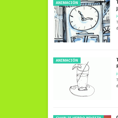
ANIMACIÓN
j
T
d
ANIMACIÓN
j
T
d
CHARLIE HEBDO REVISTA