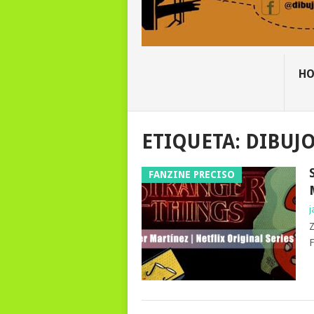
H
ETIQUETA:
DIBUJ
FANZINE PRECISO
j
Z
F