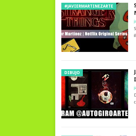
#JAVIERMARTINEZARTE
j
S
i
DIBUJO
j
D
c