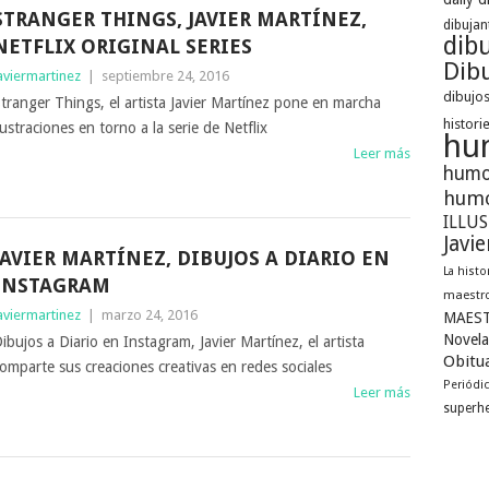
STRANGER THINGS, JAVIER MARTÍNEZ,
dibujan
dib
NETFLIX ORIGINAL SERIES
Dibu
aviermartinez
|
septiembre 24, 2016
dibujos
tranger Things, el artista Javier Martínez pone en marcha
histori
lustraciones en torno a la serie de Netflix
hu
Leer más
humo
humo
ILLU
Javi
JAVIER MARTÍNEZ, DIBUJOS A DIARIO EN
La histo
INSTAGRAM
maestro
aviermartinez
|
marzo 24, 2016
MAEST
Novela
ibujos a Diario en Instagram, Javier Martínez, el artista
Obitua
omparte sus creaciones creativas en redes sociales
Periódi
Leer más
superh