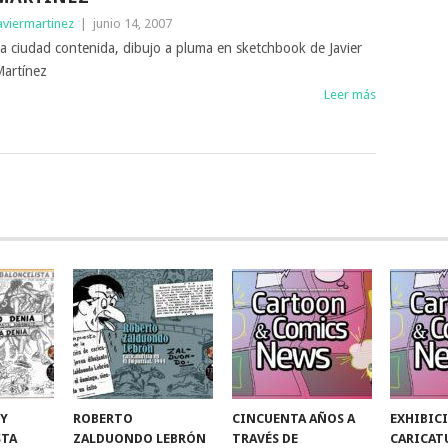
aviermartinez
|
junio 14, 2007
a ciudad contenida, dibujo a pluma en sketchbook de Javier
artínez
Leer más
 Y
ROBERTO
CINCUENTA AÑOS A
EXHIBIC
STA
ZALDUONDO LEBRÓN
TRAVÉS DE
CARICAT