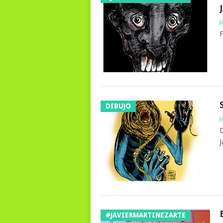
j
F
DIBUJO
j
D
J
#JAVIERMARTINEZARTE