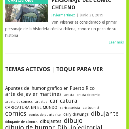
PERSONAJE DEL CÓMIC
CARICATURA
CHILENO
javiermartinez
|
junio 21, 2019
Von Pilsener es considerado el primer
personaje de la historieta cómica chilena, conoce un poco de su
historia
Leer más
NAVEGACIÓN
TEMAS ACTIVOS | TOQUE PARA VER
DE
POSTS
Apuntes del humor grafico en Puerto Rico
arte de javier martinez
artista
artista de comic
caricatura
artista de cómics
artistas
CARICATURA EN EL MUNDO
cartoonist
caricaturista
comics
dibujante
daily drawings
comics de puerto rico
dibujo
dibujantes
dibujante de cómics
dibujo de humor
Dibujo editorial