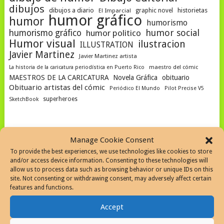
dibujos
dibujos a diario
historietas
El Imparcial
graphic novel
humor gráfico
humor
humorismo
humor social
humorismo gráfico
humor politico
Humor visual
ilustracion
ILLUSTRATION
Javier Martinez
Javier Martinez artista
La historia de la caricatura periodística en Puerto Rico
maestro del cómic
MAESTROS DE LA CARICATURA
Novela Gráfica
obituario
Obituario artistas del cómic
Periódico El Mundo
Pilot Precise V5
superheroes
SketchBook
Manage Cookie Consent
SEARCH THE WEB
To provide the best experiences, we use technologies like cookies to store
and/or access device information. Consenting to these technologies will
allow us to process data such as browsing behavior or unique IDs on this
site. Not consenting or withdrawing consent, may adversely affect certain
features and functions.
Accept
SEARCH SITE