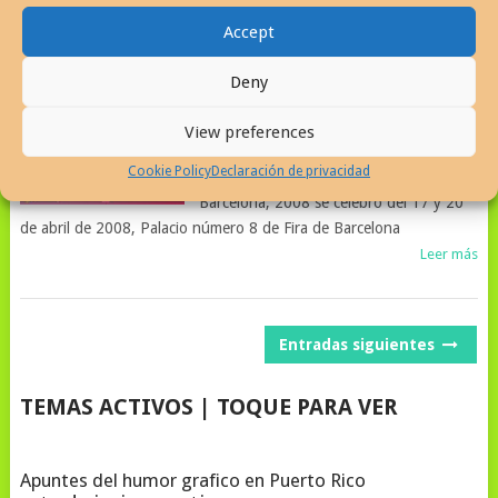
Leer más
Accept
Deny
SALÓN DEL CÓMIC DE
CÓMIC DE ESPAÑA
BARCELONA 2008
View preferences
javiermartinez
|
abril 25, 2008
Cookie Policy
Declaración de privacidad
26º Salón Internacional del Cómic de
Barcelona, 2008 se celebro del 17 y 20
de abril de 2008, Palacio número 8 de Fira de Barcelona
Leer más
NAVEGACIÓN
Entradas siguientes
DE
TEMAS ACTIVOS | TOQUE PARA VER
POSTS
Apuntes del humor grafico en Puerto Rico