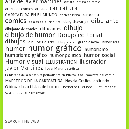
arte de javier martinez
artista
artista de comic
caricatura
artista de cómics
artistas
CARICATURA EN EL MUNDO
cartoonist
caricaturista
comics
dibujante
daily drawings
comics de puerto rico
dibujo
dibujantes
dibujante de cómics
dibujo de humor
Dibujo editorial
dibujos
dibujos a diario
historietas
El Imparcial
graphic novel
humor gráfico
humor
humorismo
humor social
humorismo gráfico
humor politico
Humor visual
ilustracion
ILLUSTRATION
Javier Martinez
Javier Martinez artista
La historia de la caricatura periodística en Puerto Rico
maestro del cómic
MAESTROS DE LA CARICATURA
Novela Gráfica
obituario
Obituario artistas del cómic
Periódico El Mundo
Pilot Precise V5
superheroes
SketchBook
SEARCH THE WEB