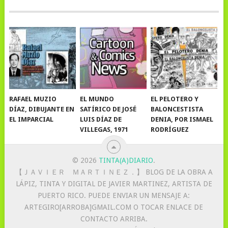
RAFAEL MUZIO
EL MUNDO
EL PELOTERO Y
DÍAZ, DIBUJANTE EN
SATÍRICO DE JOSÉ
BALONCESTISTA
EL IMPARCIAL
LUIS DÍAZ DE
DENIA, POR ISMAEL
VILLEGAS, 1971
RODRÍGUEZ
© 2026
TINTA(A)DIARIO
.
【 ＪＡＶＩＥＲ ＭＡＲＴＩＮＥＺ．】 BLOG DE LA OBRA A
LÁPIZ, TINTA Y DIGITAL DE JAVIER MARTINEZ, ARTISTA DE
PUERTO RICO. PUEDE ENVIAR UN MENSAJE A:
ARTEGIRO[ARROBA]GMAIL.COM O TOCAR ENLACE DE
CONTACTO ARRIBA.