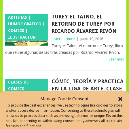
TUREY EL TAINO, EL
ARTISTAS |
RETORNO DE TUREY POR
HUMOR GRÁFICO |
RICARDO ÁLVAREZ RIVÓN
COMICS |
ILUSTRACION
javiermartinez
|
junio 10, 2016
Turey el Taino, el retorno de Turey, libro
que reúne algunas de las tiras creadas por Ricardo Álvarez Rivón.
Leer más
CÓMIC, TEORÍA Y PRACTICA
CLASES DE
EN LA LIGA DE ARTE, CLASE
COMICS
CON PEPE VÁSQUEZ
Manage Cookie Consent
javiermartinez
|
marzo 15, 2011
To provide the best experiences, we use technologies like cookies to store
Cómic, teoría y practica en la Liga de
and/or access device information. Consenting to these technologies will
allow us to process data such as browsing behavior or unique IDs on this
arte, clase con Pepe Vásquez, clases comienzan la semana del 21
site. Not consenting or withdrawing consent, may adversely affect certain
de marzo
features and functions.