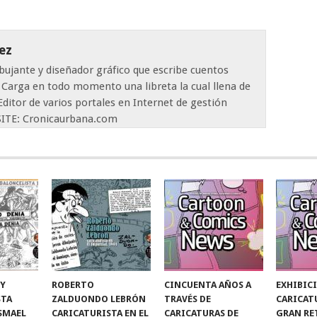
ez
dibujante y diseñador gráfico que escribe cuentos
. Carga en todo momento una libreta la cual llena de
 Editor de varios portales en Internet de gestión
VISITE: Cronicaurbana.com
 Y
ROBERTO
CINCUENTA AÑOS A
EXHIBIC
STA
ZALDUONDO LEBRÓN
TRAVÉS DE
CARICAT
ISMAEL
CARICATURISTA EN EL
CARICATURAS DE
GRAN RE