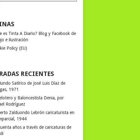
INAS
e es Tinta A Diario? Blog y Facebook de
jo e ilustración
kie Policy (EU)
RADAS RECIENTES
undo Satírico de José Luis Díaz de
egas, 1971
elotero y Baloncestista Denia, por
ael Rodríguez
erto Zalduondo Lebrón caricaturista en
mparcial, 1944
uenta años a través de caricaturas de
rdi