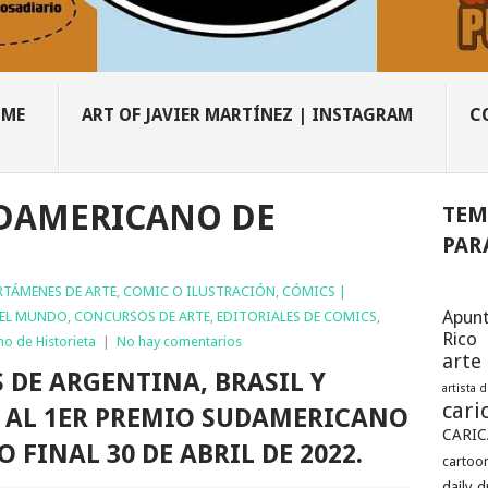
OME
ART OF JAVIER MARTÍNEZ | INSTAGRAM
C
UDAMERICANO DE
TEM
PAR
RTÁMENES DE ARTE, COMIC O ILUSTRACIÓN
,
CÓMICS |
Apunt
EL MUNDO
,
CONCURSOS DE ARTE
,
EDITORIALES DE COMICS
,
Rico
o de Historieta
|
No hay comentarios
arte
 DE ARGENTINA, BRASIL Y
artista 
cari
AL 1ER PREMIO SUDAMERICANO
CARIC
O FINAL 30 DE ABRIL DE 2022.
cartoon
daily 