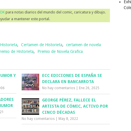
Exhi
Col
OOK
para notas diarios del mundo del comic, caricatura y dibujo.
ayudar a mantener este portal.
Historieta
,
Certamen de Historieta
,
certamen de novela
remio de Historieta
,
Premio de Novela Grafica
HUMOR Y
ECC EDICIONES DE ESPAÑA SE
DECLARA EN BANCARROTA
006
No hay comentarios
|
Ene 26, 2025
ADORES
GEORGE PÉREZ, FALLECE EL
 HUMOR
ARTISTA DE CÓMIC, ACTIVO POR
CINCO DÉCADAS
021
No hay comentarios
|
May 8, 2022