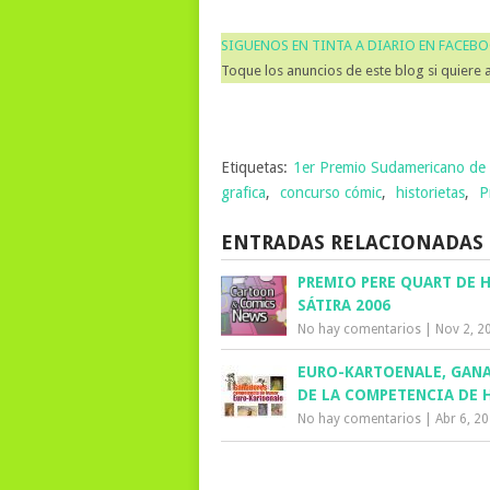
SIGUENOS EN TINTA A DIARIO EN FACEB
Toque los anuncios de este blog si quiere 
Etiquetas:
1er Premio Sudamericano de 
grafica
,
concurso cómic
,
historietas
,
P
ENTRADAS RELACIONADAS
PREMIO PERE QUART DE 
SÁTIRA 2006
No hay comentarios
|
Nov 2, 2
EURO-KARTOENALE, GAN
DE LA COMPETENCIA DE
No hay comentarios
|
Abr 6, 2