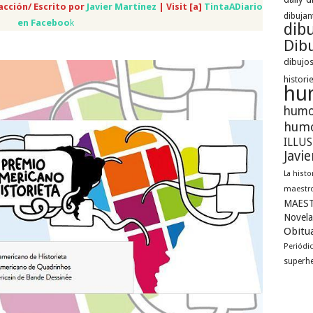
acción/ Escrito por
Javier Martínez
| Visit [a]
TintaADiario
dibujan
en Faceboo
k
dib
Dibu
dibujos
histori
hu
humo
humo
ILLU
Javi
La histo
maestro
MAEST
Novela
Obitua
Periódi
superh