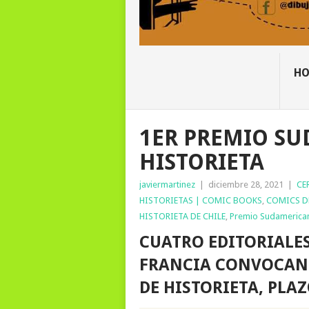
H
1ER PREMIO S
HISTORIETA
javiermartinez
|
diciembre 28, 2021
|
CE
HISTORIETAS | COMIC BOOKS
,
COMICS D
HISTORIETA DE CHILE
,
Premio Sudamerican
CUATRO EDITORIALES
FRANCIA CONVOCAN 
DE HISTORIETA, PLAZ