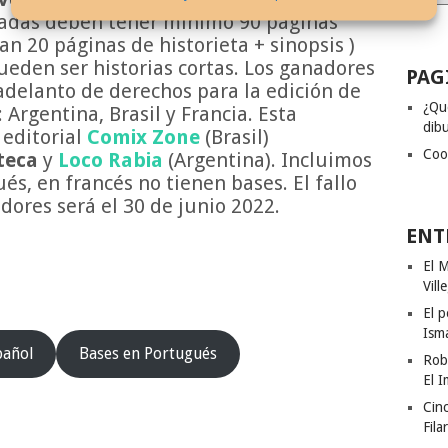
ntadas deben tener mínimo 90 páginas
n 20 páginas de historieta + sinopsis )
eden ser historias cortas. Los ganadores
PAG
 adelanto de derechos para la edición de
¿Qu
: Argentina, Brasil y Francia. Esta
dibu
editorial
Comix Zone
(Brasil)
Coo
eteca
y
Loco
Rabia
(Argentina). Incluimos
és, en francés no tienen bases. El fallo
dores será el 30 de junio 2022.
ENT
El M
Vill
El p
Ism
pañol
Bases en Portugués
Rob
El I
Cinc
Fila