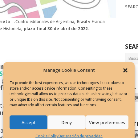
SEAR
rieta
….Cuatro editoriales de Argentina, Brasil y Francia
 Historieta,
plazo final 30 de abril de 2022
.
SEA
ntina, Brasil y Francia
están
Manage Cookie Consent
 Sudamericano de Historieta
. El
 para que cualquier latinoamericano
To provide the best experiences, we use technologies like cookies to
ALL
final de entrega es el 30 de abril de
store and/or access device information. Consenting to these
technologies will allow us to process data such as browsing behavior
ALL
or unique IDs on this site. Not consenting or withdrawing consent,
MONT
rtamen para un análisis exhaustivo, sin
may adversely affect certain features and functions.
STORI
ntos mas importantes de la
Accept
Deny
View preferences
CAT
iarse:
Novela Gráfica
e
Historieta de
Catego
Cookie Policy
Declaración de privacidad
venturas, horror, policial, etc.)
, el tema