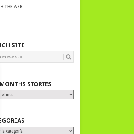
CH THE WEB
RCH SITE
 MONTHS STORIES
HS
ES
EGORIAS
rias