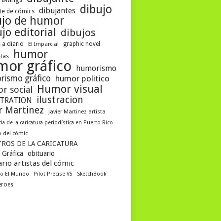
dibujo
dibujantes
te de cómics
ujo de humor
jo editorial
dibujos
 a diario
graphic novel
El Imparcial
humor
etas
mor gráfico
humorismo
rismo gráfico
humor politico
Humor visual
r social
ilustracion
STRATION
er Martinez
Javier Martinez artista
ria de la caricatura periodística en Puerto Rico
 del cómic
ROS DE LA CARICATURA
 Gráfica
obituario
rio artistas del cómic
co El Mundo
Pilot Precise V5
SketchBook
eroes