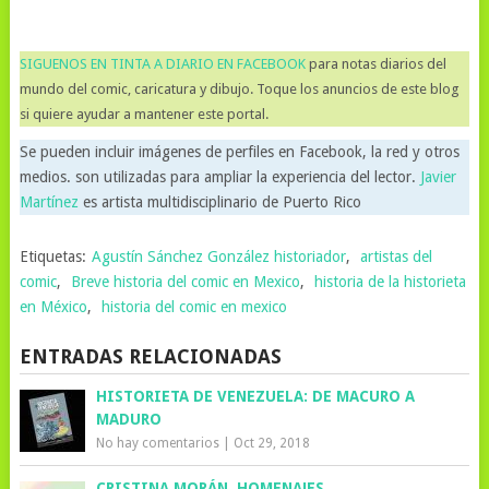
SIGUENOS EN TINTA A DIARIO EN FACEBOOK
para notas diarios del
mundo del comic, caricatura y dibujo. Toque los anuncios de este blog
si quiere ayudar a mantener este portal.
Se pueden incluir imágenes de perfiles en Facebook, la red y otros
medios. son utilizadas para ampliar la experiencia del lector.
Javier
Martínez
es artista multidisciplinario de Puerto Rico
Etiquetas:
Agustín Sánchez González historiador
,
artistas del
comic
,
Breve historia del comic en Mexico
,
historia de la historieta
en México
,
historia del comic en mexico
ENTRADAS RELACIONADAS
HISTORIETA DE VENEZUELA: DE MACURO A
MADURO
No hay comentarios
|
Oct 29, 2018
CRISTINA MORÁN, HOMENAJES