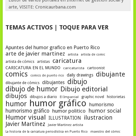
Editor de varios portales en Internet de gestión social y
arte, VISITE: Cronicaurbana.com
TEMAS ACTIVOS | TOQUE PARA VER
Apuntes del humor grafico en Puerto Rico
arte de javier martinez
artista
artista de comic
caricatura
artista de cómics
artistas
CARICATURA EN EL MUNDO
cartoonist
caricaturista
comics
dibujante
daily drawings
comics de puerto rico
dibujo
dibujantes
dibujante de cómics
dibujo de humor
Dibujo editorial
dibujos
dibujos a diario
historietas
graphic novel
El Imparcial
humor gráfico
humor
humorismo
humor social
humorismo gráfico
humor politico
Humor visual
ilustracion
ILLUSTRATION
Javier Martinez
Javier Martinez artista
La historia de la caricatura periodística en Puerto Rico
maestro del cómic