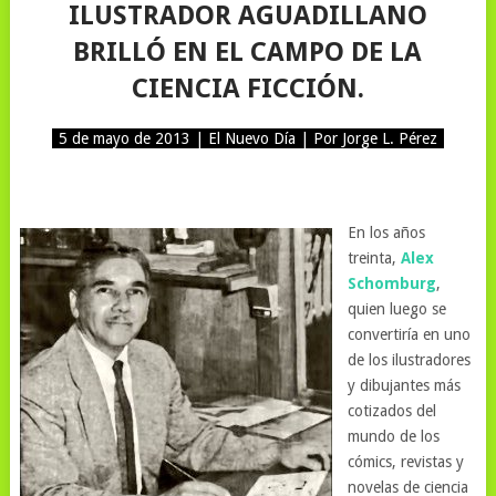
ILUSTRADOR AGUADILLANO
BRILLÓ EN EL CAMPO DE LA
CIENCIA FICCIÓN.
5 de mayo de 2013 | El Nuevo Día | Por Jorge L. Pérez
En los años
treinta,
Alex
Schomburg
,
quien luego se
convertiría en uno
de los ilustradores
y dibujantes más
cotizados del
mundo de los
cómics, revistas y
novelas de ciencia