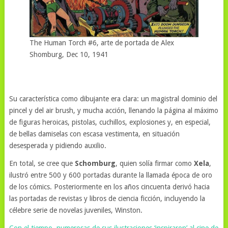
The Human Torch #6, arte de portada de Alex
Shomburg, Dec 10, 1941
Su característica como dibujante era clara: un magistral dominio del
pincel y del air brush, y mucha acción, llenando la página al máximo
de figuras heroicas, pistolas, cuchillos, explosiones y, en especial,
de bellas damiselas con escasa vestimenta, en situación
desesperada y pidiendo auxilio.
En total, se cree que
Schomburg
, quien solía firmar como
Xela
,
ilustró entre 500 y 600 portadas durante la llamada época de oro
de los cómics. Posteriormente en los años cincuenta derivó hacia
las portadas de revistas y libros de ciencia ficción, incluyendo la
célebre serie de novelas juveniles, Winston.
Con el tiempo, numerosas de sus ilustraciones ‘inspiraron’ al cine de