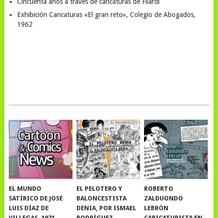
Cincuenta años a través de caricaturas de Filardi
Exhibición Caricaturas «El gran reto», Colegio de Abogados,
1962
EL MUNDO
EL PELOTERO Y
ROBERTO
SATÍRICO DE JOSÉ
BALONCESTISTA
ZALDUONDO
LUIS DÍAZ DE
DENIA, POR ISMAEL
LEBRÓN
VILLEGAS, 1971
RODRÍGUEZ
CARICATURISTA EN