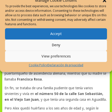
Manage Cookie Consent
To provide the best experiences, we use technologies like cookies to store
and/or access device information. Consenting to these technologies will
allow us to process data such as browsing behavior or unique IDs on this
El punto es que este artista formidable, aunque perteneciente a un
site. Not consenting or withdrawing consent, may adversely affect certain
campo popular en el cual por lo general no se reconocen a los
features and functions.
grandes artistas, era netamente puertorriqueño.
Accept
Nacido en Aguadilla el 10 de mayo de 1905 –hoy sábado hubiese
cumplido 110 años–,
Alejandro Schomburg y Rosa
era el menor
Deny
de una familia de seis hermanos y una hermana.
View preferences
De acuerdo con la iluminadora página
pulpartists.com
,
especializada en destacar los logros de los dibujantes populares, su
Cookie Policy
Declaración de privacidad
padre,
Guillermo Schomburg
, ingeniero civil y agrimensor, era
puertorriqueño de ascendencia alemana, mientras que su madre se
llamaba
Francisca Rosa
.
En fin, se trataba de una familia pudiente que tenía varios
sirvientes y vivía en
el número 50 de la calle San Sebastián,
en el Viejo San Juan
, y que tenía una segunda casa en Aguadilla.
Pero Alex quedó huérfano a los seis años de edad y, según le