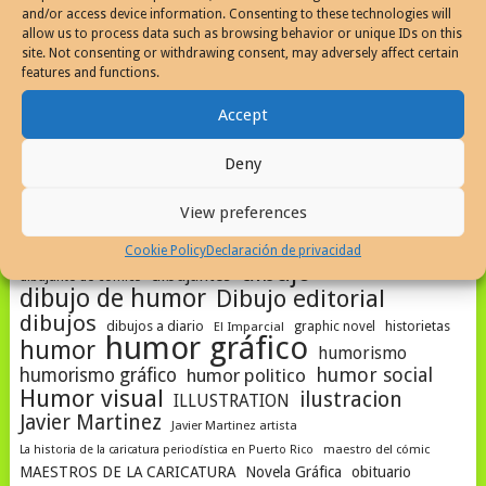
and/or access device information. Consenting to these technologies will
allow us to process data such as browsing behavior or unique IDs on this
site. Not consenting or withdrawing consent, may adversely affect certain
NAVEGACIÓN
features and functions.
TEMAS ACTIVOS | TOQUE PARA VER
DE
Accept
POSTS
Apuntes del humor grafico en Puerto Rico
Deny
arte de javier martinez
artista
artista de comic
caricatura
artista de cómics
artistas
View preferences
CARICATURA EN EL MUNDO
cartoonist
caricaturista
comics
dibujante
daily drawings
Cookie Policy
Declaración de privacidad
comics de puerto rico
dibujo
dibujantes
dibujante de cómics
dibujo de humor
Dibujo editorial
dibujos
dibujos a diario
historietas
El Imparcial
graphic novel
humor gráfico
humor
humorismo
humor social
humorismo gráfico
humor politico
Humor visual
ilustracion
ILLUSTRATION
Javier Martinez
Javier Martinez artista
La historia de la caricatura periodística en Puerto Rico
maestro del cómic
MAESTROS DE LA CARICATURA
Novela Gráfica
obituario