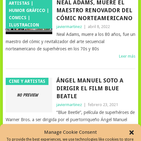
NEAL ADAMS, MUERE EL
ARTISTAS |
MAESTRO RENOVADOR DEL
HUMOR GRÁFICO |
CÓMIC NORTEAMERICANO
COMICS |
ILUSTRACION
javiermartinez
|
abril 8, 2022
Neal Adams, muere a los 80 años, fue un
maestro del cómic y revitalizador del arte secuencial
norteamericano de superhéroes en los 70s y 80s
Leer más
ÁNGEL MANUEL SOTO A
CINE Y ARTISTAS
DIRIGIR EL FILM BLUE
BEATLE
javiermartinez
|
febrero 23, 2021
“Blue Beetle”, película de superhéroes de
Warner Bros. a ser dirigida por el puertorriqueño Ángel Manuel
Soto
Manage Cookie Consent
Leer más
To provide the best experiences, we use technologies like cookies to store