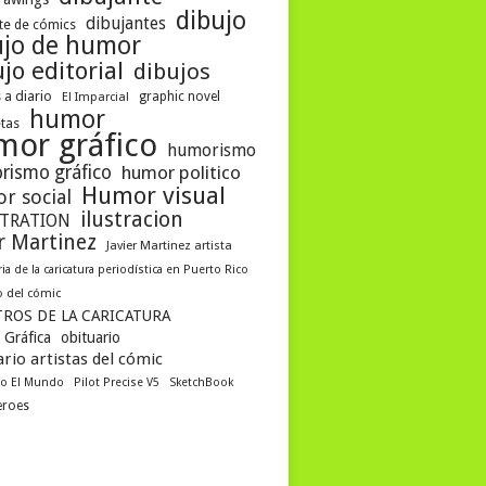
dibujo
dibujantes
te de cómics
ujo de humor
jo editorial
dibujos
 a diario
graphic novel
El Imparcial
humor
etas
mor gráfico
humorismo
rismo gráfico
humor politico
Humor visual
r social
ilustracion
STRATION
er Martinez
Javier Martinez artista
ria de la caricatura periodística en Puerto Rico
 del cómic
ROS DE LA CARICATURA
 Gráfica
obituario
rio artistas del cómic
co El Mundo
Pilot Precise V5
SketchBook
eroes