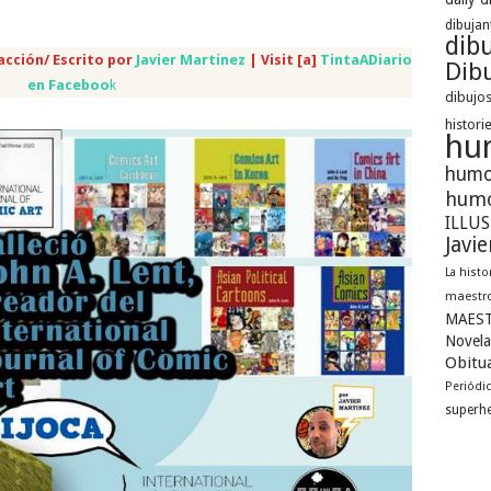
dibujan
dib
acción/ Escrito por
Javier Martínez
| Visit [a]
TintaADiario
Dibu
en Faceboo
k
dibujos
histori
hu
humo
humo
ILLU
Javi
La histo
maestro
MAEST
Novela
Obitua
Periódi
superh