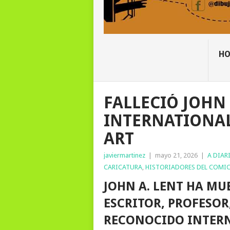
H
FALLECIÓ JOHN 
INTERNATIONAL
ART
javiermartinez
|
mayo 21, 2026
|
A DIAR
CARICATURA
,
HISTORIADORES DEL COMI
JOHN A. LENT HA MUE
ESCRITOR, PROFESOR
RECONOCIDO INTERN