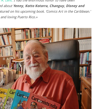
 A. Lent.
I had the enormous honor to have been
ked about
Yenny, Kotto Kotorra, Changuy, Disney and
eatured on his upcoming book. ‘Comics Art in the Caribbean.’
 and loving Puerto Rico.»