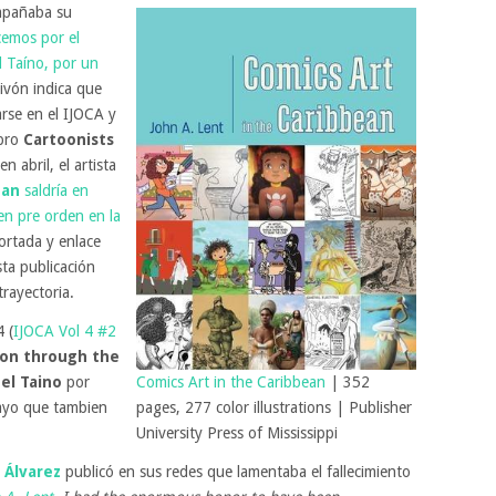
ompañaba su
cemos por el
l Taíno, por un
Rivón indica que
arse en el IJOCA y
ibro
Cartoonists
n abril, el artista
ean
saldría en
en pre orden en la
portada y enlace
ta publicación
trayectoria.
 (
IJOCA Vol 4 #2
ion through the
 el Taino
por
Comics Art in the Caribbean
| 352
ayo que tambien
pages, 277 color illustrations | Publisher
University Press of Mississippi
 Álvarez
publicó en sus redes que lamentaba el fallecimiento