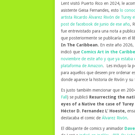
Lent visitó Puerto Rico en 2024, le ac
asistente Geisa Fernandes, esto
lo cono
artista Ricardo Álvarez Rivón de Turey e
post de facebook de junio de ese año
, 
fue entrevistado para una nota a public
que posteriormente se publicaría en el l
In The Caribbean.
En este año 2026, e
indicó que
Comics Art in the Caribb
noviembre de este año y que ya estaba 
plataforma de Amazon
. Les incluyo la 
para aquellos que deseen pre ordenar es
donde aparece la historia de Rivón y su 
Es justo también mencionar que en 2004
Fall
) se publicó
Resurrecting the nat
eyes of a Native the case of Turey
Héctor D. Fernandez L’ Hoeste,
ens
destacaba el comic de
Álvarez Rivón
.
El dibujante de comics y animador
Dave