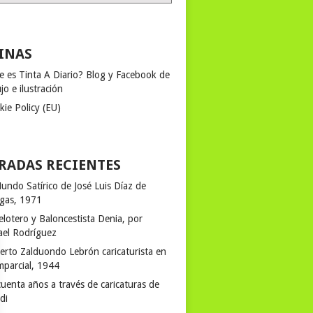
INAS
e es Tinta A Diario? Blog y Facebook de
jo e ilustración
kie Policy (EU)
RADAS RECIENTES
undo Satírico de José Luis Díaz de
egas, 1971
elotero y Baloncestista Denia, por
ael Rodríguez
erto Zalduondo Lebrón caricaturista en
mparcial, 1944
uenta años a través de caricaturas de
rdi