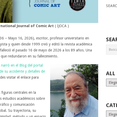
SEAR
national Journal of Comic Art
( IJOCA )
36 – Mayo 16, 2026), escritor, profesor universitario en
SEA
yista y quien desde 1999 creó y editó la revista académica
falleció el pasado 16 de mayo de 2026 a los 89 años. Una
s que redundaron en su fallecimiento.
 narró en el Blog del portal
de su accidente y detalles de
ALL
des visitar el enlace para
ALL
MONT
STORI
 figuras centrales en la
os estudios académicos sobre
CAT
gráfico y comunicación
obal. Su trayectoria, su
Catego
itimidad, método y un espacio