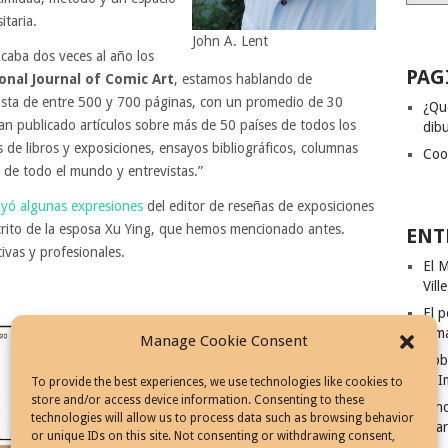
itaria.
John A. Lent
icaba dos veces al año los
PAG
onal Journal of Comic Art
, estamos hablando de
nsta de entre 500 y 700 páginas, con un promedio de 30
¿Qu
han publicado artículos sobre más de 50 países de todos los
dibu
s de libros y exposiciones, ensayos bibliográficos, columnas
Coo
s de todo el mundo y entrevistas.”
luyó algunas expresiones
del editor de reseñas de exposiciones
crito de la esposa Xu Ying, que hemos mencionado antes.
ENT
ivas y profesionales.
El M
Vill
El p
Ism
Manage Cookie Consent
Rob
El I
To provide the best experiences, we use technologies like cookies to
store and/or access device information. Consenting to these
Cinc
technologies will allow us to process data such as browsing behavior
Fila
or unique IDs on this site. Not consenting or withdrawing consent,