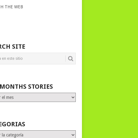
CH THE WEB
RCH SITE
 MONTHS STORIES
HS
ES
EGORIAS
rias