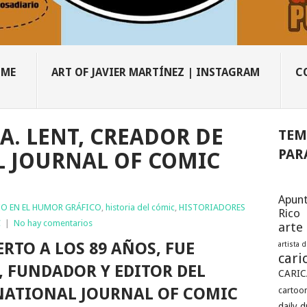
OME
ART OF JAVIER MARTÍNEZ | INSTAGRAM
C
A. LENT, CREADOR DE
TEM
PAR
 JOURNAL OF COMIC
Apunt
IO EN EL HUMOR GRÁFICO
,
historia del cómic
,
HISTORIADORES
Rico
C
|
No hay comentarios
arte
RTO A LOS 89 AÑOS, FUE
artista 
cari
, FUNDADOR Y EDITOR DEL
CARIC
ATIONAL JOURNAL OF COMIC
cartoon
daily 