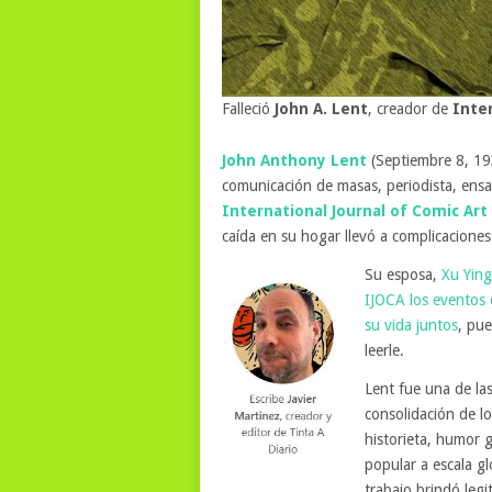
Falleció
John A. Lent
, creador de
Inter
John Anthony Lent
(Septiembre 8, 19
comunicación de masas, periodista, ensa
International Journal of Comic Art
caída en su hogar llevó a complicacione
Su esposa,
Xu Ying
IJOCA los eventos 
su vida juntos
, pue
leerle.
Lent fue una de las
consolidación de l
historieta, humor 
popular a escala gl
trabajo brindó leg