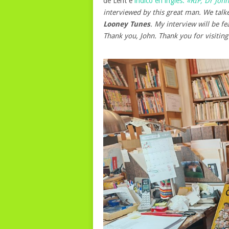
de Lent e
indicó en inglés:
«RIP, Dr John
interviewed by this great man. We tal
Looney Tunes
. My interview will be f
Thank you, John. Thank you for visiting