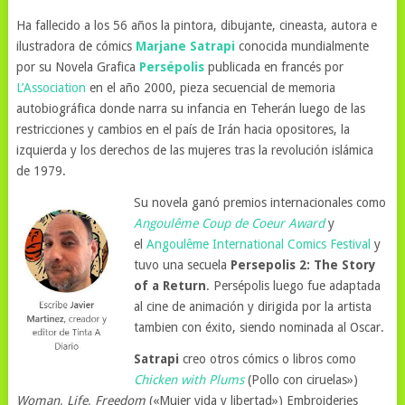
Ha fallecido a los 56 años la pintora, dibujante, cineasta, autora e
ilustradora de cómics
Marjane Satrapi
conocida mundialmente
por su Novela Grafica
Persépolis
publicada en francés por
L’Association
en el año 2000, pieza secuencial de memoria
autobiográfica donde narra su infancia en Teherán luego de las
restricciones y cambios en el país de Irán hacia opositores, la
izquierda y los derechos de las mujeres tras la revolución islámica
de 1979.
Su novela ganó premios internacionales como
Angoulême
Coup de Coeur
Award
y
el
Angoulême International Comics Festival
y
tuvo una secuela
Persepolis 2: The Story
of a Return
. Persépolis luego fue adaptada
al cine de animación y dirigida por la artista
tambien con éxito, siendo nominada al Oscar.
Satrapi
creo otros cómics o libros como
Chicken with Plums
(Pollo con ciruelas»)
Woman, Life, Freedom
(«Mujer vida y libertad») Embroideries