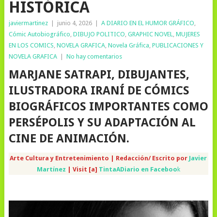
HISTÓRICA
javiermartinez
|
junio 4, 2026
|
A DIARIO EN EL HUMOR GRÁFICO
,
Cómic Autobiográfico
,
DIBUJO POLITICO
,
GRAPHIC NOVEL
,
MUJERES
EN LOS COMICS
,
NOVELA GRAFICA
,
Novela Gráfica
,
PUBLICACIONES Y
NOVELA GRAFICA
|
No hay comentarios
MARJANE SATRAPI, DIBUJANTES,
ILUSTRADORA IRANÍ DE CÓMICS
BIOGRÁFICOS IMPORTANTES COMO
PERSÉPOLIS Y SU ADAPTACIÓN AL
CINE DE ANIMACIÓN.
Arte Cultura y Entretenimiento | Redacción/ Escrito por
Javier
Martínez
| Visit [a]
TintaADiario en Faceboo
k