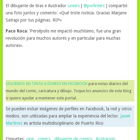
El dibujante de tiras e ilustrador
Liniers
[
@porliniers
] compartió
una foto juntos y comento: «Qué triste noticia. Gracias Marjane
Satrapi por tus páginas. RIP»
Paco Roca
: ‘Persépolis me impactó muchísimo, fue una gran
revolución para muchos autores y en particular para muchas
autoras».
SIGUENOS EN TINTA A DIARIO EN FACEBOOK
para notas diarios del
mundo del comic, caricatura y dibujo. Toque los anuncios de este blog
si quiere ayudar a mantener este portal.
Se pueden incluir imágenes de perfiles en Facebook, la red y otros
medios. son utilizadas para ampliar la experiencia del lector.
Javier
Martínez
es artista multidisciplinario de Puerto Rico
Etiquetas:
cine
,
comics
,
dibujante de comics
,
ilustracion
,