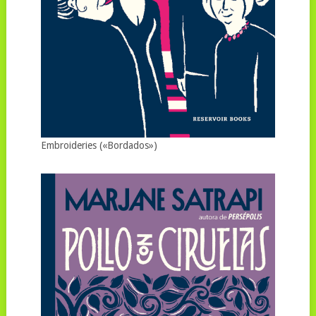
Embroideries («Bordados»)