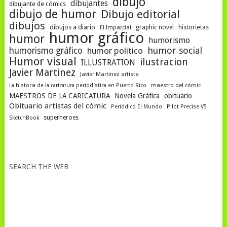
dibujo
dibujantes
dibujante de cómics
dibujo de humor
Dibujo editorial
dibujos
dibujos a diario
historietas
graphic novel
El Imparcial
humor gráfico
humor
humorismo
humor social
humorismo gráfico
humor politico
Humor visual
ilustracion
ILLUSTRATION
Javier Martinez
Javier Martinez artista
La historia de la caricatura periodística en Puerto Rico
maestro del cómic
MAESTROS DE LA CARICATURA
Novela Gráfica
obituario
Obituario artistas del cómic
Periódico El Mundo
Pilot Precise V5
superheroes
SketchBook
SEARCH THE WEB