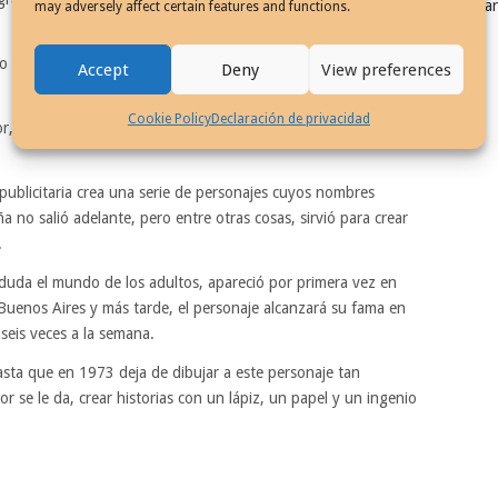
Fila
may adversely affect certain features and functions.
do y aparecen en multitud de revistas y periódicos de América
Accept
Deny
View preferences
Cookie Policy
Declaración de privacidad
or,
Mundo Quino
, donde recopila dibujos de humor gráfico
ublicitaria crea una serie de personajes cuyos nombres
 no salió adelante, pero entre otras cosas, sirvió para crear
.
duda el mundo de los adultos, apareció por primera vez en
uenos Aires y más tarde, el personaje alcanzará su fama en
seis veces a la semana.
asta que en 1973 deja de dibujar a este personaje tan
r se le da, crear historias con un lápiz, un papel y un ingenio