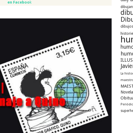
en Faceboo
k
dibujan
dib
Dibu
dibujos
histori
hu
humo
humo
ILLU
Javi
La histo
maestro
MAEST
Novela
Obitua
Periódi
superh