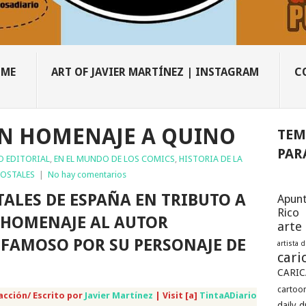
OME
ART OF JAVIER MARTÍNEZ | INSTAGRAM
C
EN HOMENAJE A QUINO
TEM
PAR
O EDITORIAL
,
EN EL MUNDO DE LOS COMICS
,
HISTORIA DE LA
POSTALES
|
No hay comentarios
TALES DE ESPAÑA EN TRIBUTO A
Apunt
Rico
 HOMENAJE AL AUTOR
arte
 FAMOSO POR SU PERSONAJE DE
artista 
cari
CARIC
cartoon
acción/ Escrito por
Javier Martínez
| Visit [a]
TintaADiario
daily 