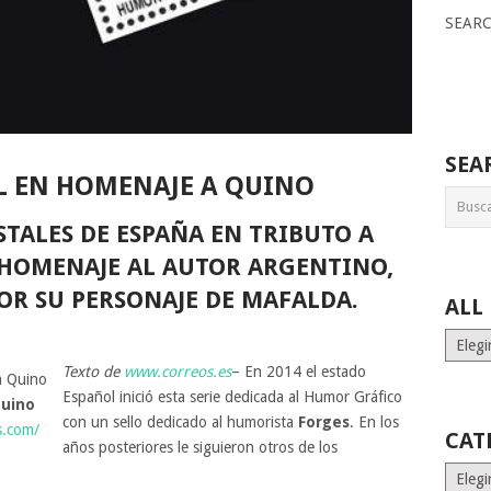
SEAR
SEA
L EN HOMENAJE A QUINO
OSTALES DE ESPAÑA EN TRIBUTO A
 HOMENAJE AL AUTOR ARGENTINO,
OR SU PERSONAJE DE MAFALDA.
ALL
ALL
MONT
Texto de
www.correos.es
– En 2014 el estado
STORI
Español inició esta serie dedicada al Humor Gráfico
uino
con un sello dedicado al humorista
Forges
. En los
os.com/
CAT
años posteriores le siguieron otros de los
Catego