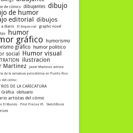
dibujo
dibujantes
te de cómics
ujo de humor
jo editorial
dibujos
 a diario
El Imparcial
graphic novel
humor
etas
mor gráfico
humorismo
rismo gráfico
humor politico
Humor visual
r social
ilustracion
STRATION
er Martinez
Javier Martinez artista
ria de la caricatura periodística en Puerto Rico
 del cómic
ROS DE LA CARICATURA
 Gráfica
obituario
rio artistas del cómic
co El Mundo
Pilot Precise V5
SketchBook
eroes