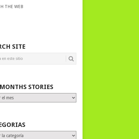
CH THE WEB
RCH SITE
 MONTHS STORIES
HS
ES
EGORIAS
rias