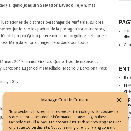
cada al genio
Joaquín Salvador Lavado Tejón
, más
PAG
ilustraciones de distintos personajes de
Mafalda
, su obra
bertad
, junto con los padres de la protagonista entre otros,
¿Qu
ación del propio Quino parece mirar con orgullo el sello que se
dibu
famosa Mafalda en una imagen recordada por todos,
Coo
ENT
Rafa
 mar, 2017
El M
Vill
El p
Manage Cookie Consent
Ism
elona
To provide the best experiences, we use technologies like cookies to
Rob
store and/or access device information. Consenting to these
uería hacer era dibujar. Tras comenzar sus estudios en la
El I
technologies will allow us to process data such as browsing behavior
de que más que pintar ánforas y bodegones, lo que quería
Cinc
or unique IDs on this site. Not consenting or withdrawing consent,
gráfico. Y eso hizo. En 1954 publicó su primera página en el