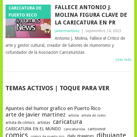
FALLECE ANTONIO J.
CARICATURA DE
MOLINA FIGURA CLAVE DE
PUERTO RICO
LA CARICATURA EN PR
javiermartinez
|
septiembre 14, 2023
Antonio J. Molina, Fallece el Critico de
arte y gestor cultural, creador de Salones de Humorismo y
cofundador de la Asociación Caricaturistas
Leer más
NAVEGACIÓN
TEMAS ACTIVOS | TOQUE PARA VER
DE
POSTS
Apuntes del humor grafico en Puerto Rico
arte de javier martinez
artista
artista de comic
caricatura
artista de cómics
artistas
CARICATURA EN EL MUNDO
cartoonist
caricaturista
comics
dibujante
daily drawings
comics de puerto rico