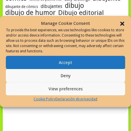
dibujo
dibujantes
dibujante de cómics
dibujo de humor
Dibujo editorial
dibujos
dibujos a diario
historietas
El Imparcial
graphic novel
Manage Cookie Consent
humor gráfico
humor
humorismo
To provide the best experiences, we use technologies like cookies to store
humor social
humorismo gráfico
humor politico
and/or access device information. Consenting to these technologies will
Humor visual
ilustracion
ILLUSTRATION
allow us to process data such as browsing behavior or unique IDs on this
Javier Martinez
site. Not consenting or withdrawing consent, may adversely affect certain
Javier Martinez artista
features and functions.
La historia de la caricatura periodística en Puerto Rico
maestro del cómic
MAESTROS DE LA CARICATURA
Novela Gráfica
obituario
Accept
Obituario artistas del cómic
Periódico El Mundo
Pilot Precise V5
superheroes
SketchBook
Deny
View preferences
Cookie Policy
Declaración de privacidad
SEARCH THE WEB