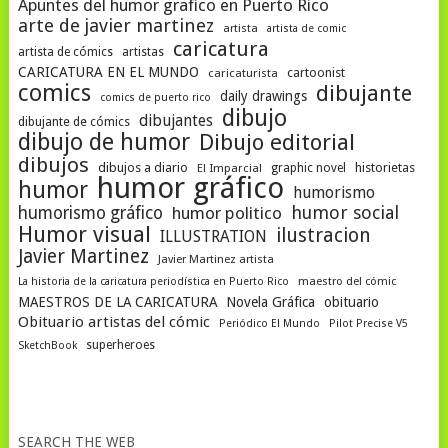
Apuntes del humor grafico en Puerto Rico
arte de javier martinez
artista
artista de comic
caricatura
artista de cómics
artistas
CARICATURA EN EL MUNDO
cartoonist
caricaturista
comics
dibujante
daily drawings
comics de puerto rico
dibujo
dibujantes
dibujante de cómics
dibujo de humor
Dibujo editorial
dibujos
dibujos a diario
historietas
El Imparcial
graphic novel
humor gráfico
humor
humorismo
humor social
humorismo gráfico
humor politico
Humor visual
ilustracion
ILLUSTRATION
Javier Martinez
Javier Martinez artista
La historia de la caricatura periodística en Puerto Rico
maestro del cómic
MAESTROS DE LA CARICATURA
Novela Gráfica
obituario
Obituario artistas del cómic
Periódico El Mundo
Pilot Precise V5
superheroes
SketchBook
SEARCH THE WEB