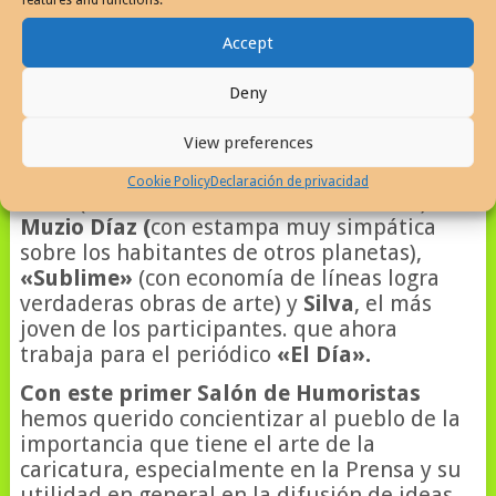
features and functions.
Ramón Cepero
del
«San Juan Star»
,
José
Accept
Luis Díaz de Villegas
(con sutiles sátiras
sobre la discriminación racial y el post-
Deny
concilio).
Tito Ferris
(ilustrador de
«Línea
Directa»
y de
«Telecosas
«).
Antonio
View preferences
Gentes
(con una secuela muy ágil sobre la
figura de
Jaime Benítez
).
Jesús González
Cookie Policy
Declaración de privacidad
Ortiz
(sobre el tema del automovilismo).
R.
Muzio Díaz (
con estampa muy simpática
sobre los habitantes de otros planetas),
«Sublime»
(con economía de líneas logra
verdaderas obras de arte) y
Silva
, el más
joven de los participantes. que ahora
trabaja para el periódico
«El Día».
Con este primer Salón de Humoristas
hemos querido concientizar al pueblo de la
importancia que tiene el arte de la
caricatura, especialmente en la Prensa y su
utilidad en general en la difusión de ideas.