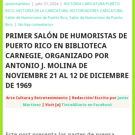
javiermartinez
|
julio 31, 2024
|
HISTORIA CARICATURA PUERTO
RICO
,
HISTORIA DE LA CARICATURA
,
HISTORIADORES CARICATURA
,
Salón de Humorismo de Puerto Rico
,
Salón de Humoristas de Puerto
Rico
|
No hay comentarios
PRIMER SALÓN DE HUMORISTAS DE
PUERTO RICO EN BIBLIOTECA
CARNEGIE, ORGANIZADO POR
ANTONIO J. MOLINA DE
NOVIEMBRE 21 AL 12 DE DICIEMBRE
DE 1969
Arte Cultura y Entretenimiento | Redacción/ Escrito por
Javier
Martínez
| Visit [a]
TintaADiario en Faceboo
k
Este post presenta los partes de prensa