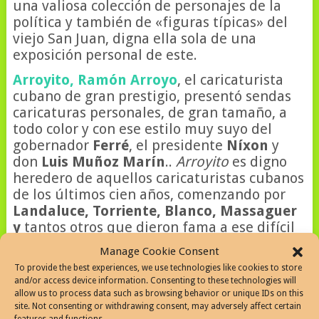
una valiosa colección de personajes de la
política y también de «figuras típicas» del
viejo San Juan, digna ella sola de una
exposición personal de este.
Arroyito, Ramón Arroyo
, el caricaturista
cubano de gran prestigio, presentó sendas
caricaturas personales, de gran tamaño, a
todo color y con ese estilo muy suyo del
gobernador
Ferré
, el presidente
Níxon
y
don
Luis Muñoz Marín
..
Arroyito
es digno
heredero de aquellos caricaturistas cubanos
de los últimos cien años, comenzando por
Landaluce, Torriente, Blanco, Massaguer
y
tantos
otros que dieron fama a ese difícil
arte.
Manage Cookie Consent
Ángel García
exhibió una tirilla cómica de
To provide the best experiences, we use technologies like cookies to store
and/or access device information. Consenting to these technologies will
mucha gracia y
Raúl Rivera
también deleitó
allow us to process data such as browsing behavior or unique IDs on this
al público con obras muy originales. Dignos
site. Not consenting or withdrawing consent, may adversely affect certain
también de mención son los dibujos de