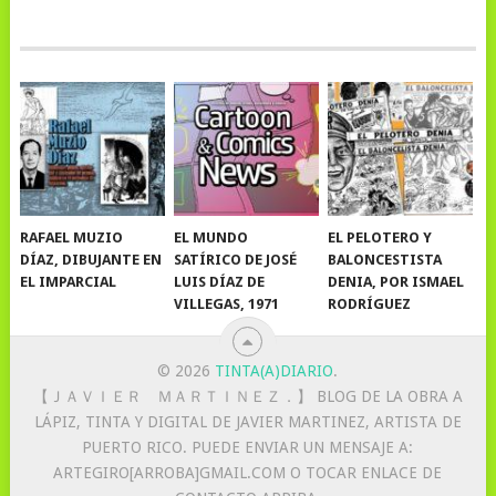
RAFAEL MUZIO
EL MUNDO
EL PELOTERO Y
DÍAZ, DIBUJANTE EN
SATÍRICO DE JOSÉ
BALONCESTISTA
EL IMPARCIAL
LUIS DÍAZ DE
DENIA, POR ISMAEL
VILLEGAS, 1971
RODRÍGUEZ
© 2026
TINTA(A)DIARIO
.
【 ＪＡＶＩＥＲ ＭＡＲＴＩＮＥＺ．】 BLOG DE LA OBRA A
LÁPIZ, TINTA Y DIGITAL DE JAVIER MARTINEZ, ARTISTA DE
PUERTO RICO. PUEDE ENVIAR UN MENSAJE A:
ARTEGIRO[ARROBA]GMAIL.COM O TOCAR ENLACE DE