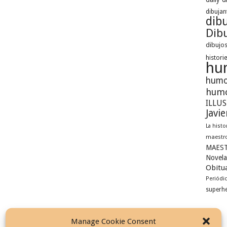
dibujan
dib
Dibu
dibujos
histori
hu
humo
humo
ILLU
Javi
La histo
maestro
MAEST
Novela
Obitua
Periódi
superh
Manage Cookie Consent