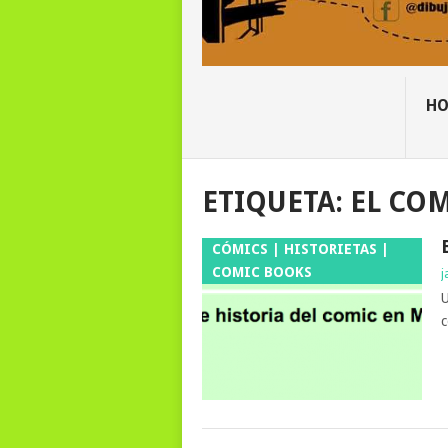
H
ETIQUETA:
EL CO
CÓMICS | HISTORIETAS |
COMIC BOOKS
j
U
c