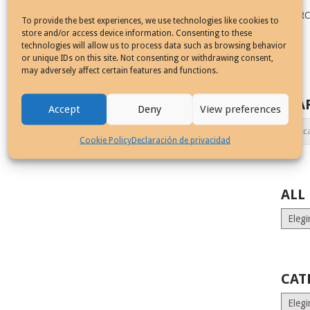
SEAR
To provide the best experiences, we use technologies like cookies to
store and/or access device information. Consenting to these
technologies will allow us to process data such as browsing behavior
or unique IDs on this site. Not consenting or withdrawing consent,
may adversely affect certain features and functions.
SEA
Accept
Deny
View preferences
Cookie Policy
Declaración de privacidad
ALL
ALL
MONT
STORI
CAT
Catego