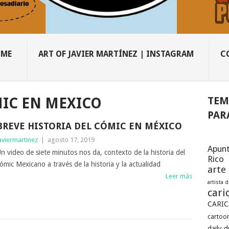
OME
ART OF JAVIER MARTÍNEZ | INSTAGRAM
C
TEM
MIC EN MEXICO
PAR
BREVE HISTORIA DEL CÓMIC EN MÉXICO
aviermartinez
|
agosto 17, 2019
Apunt
n video de siete minutos nos da, contexto de la historia del
Rico
ómic Mexicano a través de la historia y la actualidad
arte
Leer más
artista 
cari
CARIC
cartoon
daily 