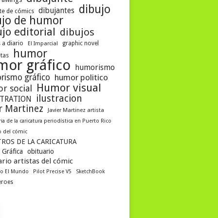
dibujo
dibujantes
te de cómics
ujo de humor
jo editorial
dibujos
 a diario
graphic novel
El Imparcial
humor
etas
mor gráfico
humorismo
rismo gráfico
humor politico
Humor visual
r social
ilustracion
STRATION
er Martinez
Javier Martinez artista
ria de la caricatura periodística en Puerto Rico
 del cómic
ROS DE LA CARICATURA
 Gráfica
obituario
rio artistas del cómic
co El Mundo
Pilot Precise V5
SketchBook
eroes