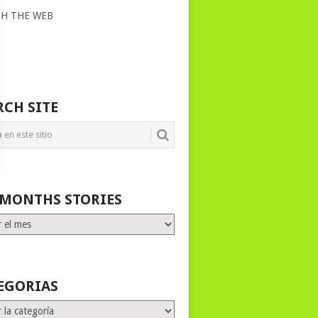
CH THE WEB
RCH SITE
 MONTHS STORIES
HS
ES
EGORIAS
rias