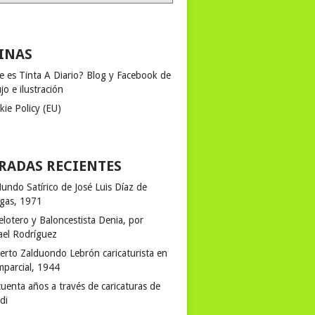
INAS
e es Tinta A Diario? Blog y Facebook de
jo e ilustración
kie Policy (EU)
RADAS RECIENTES
undo Satírico de José Luis Díaz de
egas, 1971
elotero y Baloncestista Denia, por
ael Rodríguez
erto Zalduondo Lebrón caricaturista en
mparcial, 1944
uenta años a través de caricaturas de
rdi