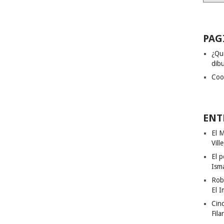
PAG
¿Qu
dibu
Coo
ENT
El M
Vill
El p
Ism
Rob
El I
Cinc
Fila