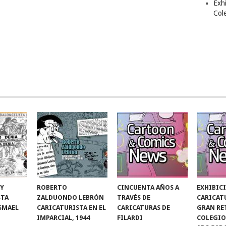
Exhi
Col
 Y
ROBERTO
CINCUENTA AÑOS A
EXHIBIC
STA
ZALDUONDO LEBRÓN
TRAVÉS DE
CARICAT
ISMAEL
CARICATURISTA EN EL
CARICATURAS DE
GRAN RE
IMPARCIAL, 1944
FILARDI
COLEGIO