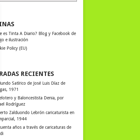
INAS
e es Tinta A Diario? Blog y Facebook de
jo e ilustración
kie Policy (EU)
RADAS RECIENTES
undo Satírico de José Luis Díaz de
egas, 1971
elotero y Baloncestista Denia, por
ael Rodríguez
erto Zalduondo Lebrón caricaturista en
mparcial, 1944
uenta años a través de caricaturas de
rdi