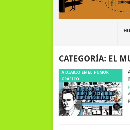
H
CATEGORÍA:
EL M
A DIARIO EN EL HUMOR
GRÁFICO
j
A
p