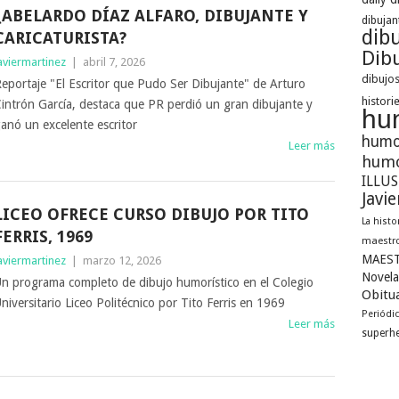
¿ABELARDO DÍAZ ALFARO, DIBUJANTE Y
dibujan
dib
CARICATURISTA?
Dibu
aviermartinez
|
abril 7, 2026
dibujos
eportaje "El Escritor que Pudo Ser Dibujante" de Arturo
histori
intrón García, destaca que PR perdió un gran dibujante y
hu
anó un excelente escritor
humo
Leer más
humo
ILLU
Javi
LICEO OFRECE CURSO DIBUJO POR TITO
La histo
FERRIS, 1969
maestro
MAEST
aviermartinez
|
marzo 12, 2026
Novela
n programa completo de dibujo humorístico en el Colegio
Obitua
niversitario Liceo Politécnico por Tito Ferris en 1969
Periódi
Leer más
superh