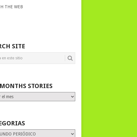
CH THE WEB
RCH SITE
 MONTHS STORIES
HS
ES
EGORIAS
rias