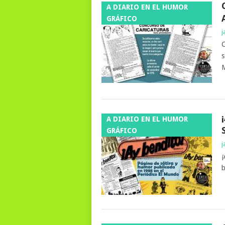
A DIARIO EN EL HUMOR
GRÁFICO
j
C
s
A DIARIO EN EL HUMOR
GRÁFICO
j
¡
b