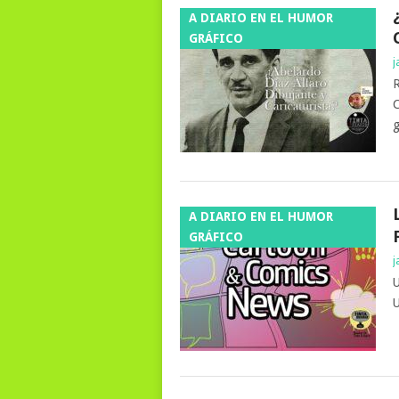
A DIARIO EN EL HUMOR
GRÁFICO
j
R
C
g
A DIARIO EN EL HUMOR
GRÁFICO
j
U
U