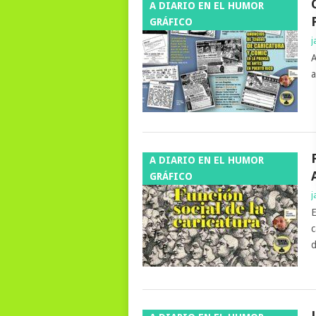
A DIARIO EN EL HUMOR
GRÁFICO
j
A
a
A DIARIO EN EL HUMOR
GRÁFICO
j
E
c
d