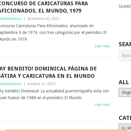
CONCURSO DE CARICATURAS PARA
SEAR
AFICIONADOS, EL MUNDO, 1979
aviermartinez
|
diciembre 30, 2025
oncurso Caricaturas Para Aficionados, anunciado en
eptiembre 9 de 1979, con tres categorías por el periódico El
Mundo en 1979
SEA
Leer más
¡AY BENDITO! DOMINICAL PÁGINA DE
SÁTIRA Y CARICATURA EN EL MUNDO
ALL
aviermartinez
|
octubre 31, 2025
ALL
Ay bendito! Dominical: La actualidad puertorriqueña vista con
MONT
uen humor de 1988 en el periódico El Mundo
STORI
Leer más
CAT
Catego