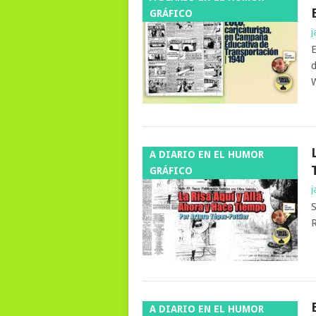
GRÁFICO
j
E
d
W
A DIARIO EN EL HUMOR
GRÁFICO
j
S
R
A DIARIO EN EL HUMOR