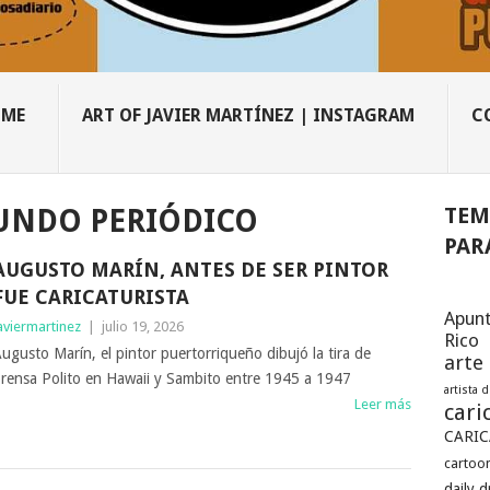
OME
ART OF JAVIER MARTÍNEZ | INSTAGRAM
C
TEM
UNDO PERIÓDICO
PAR
AUGUSTO MARÍN, ANTES DE SER PINTOR
FUE CARICATURISTA
Apunt
aviermartinez
|
julio 19, 2026
Rico
ugusto Marín, el pintor puertorriqueño dibujó la tira de
arte
rensa Polito en Hawaii y Sambito entre 1945 a 1947
artista 
Leer más
cari
CARIC
cartoon
daily 