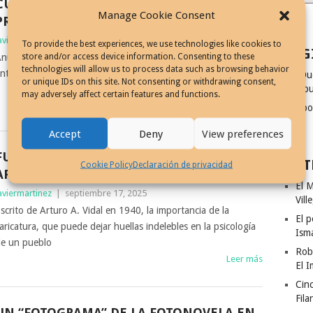
CURSOS DE CARICATURA Y COMIC EN LA
Manage Cookie Consent
PRENSA DE ANTES DE PR
aviermartinez
|
octubre 11, 2025
To provide the best experiences, we use technologies like cookies to
PAG
store and/or access device information. Consenting to these
nuncios de Cursos de Caricatura y Comic en la prensa de
technologies will allow us to process data such as browsing behavior
ntes de Puerto Rico 1947-82, El Mundo y El Imparcial
¿Qu
or unique IDs on this site. Not consenting or withdrawing consent,
dibu
Leer más
may adversely affect certain features and functions.
Coo
Accept
Deny
View preferences
FUNCIÓN SOCIAL DE LA CARICATURA POR
ENT
Cookie Policy
Declaración de privacidad
ARTURO A. VIDAL, 1940
El M
aviermartinez
|
septiembre 17, 2025
Vill
scrito de Arturo A. Vidal en 1940, la importancia de la
El p
aricatura, que puede dejar huellas indelebles en la psicología
Ism
e un pueblo
Rob
Leer más
El I
Cinc
Fila
UN “FOTOGRAMA” DE LA FOTONOVELA EN