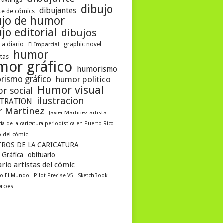
dibujo
dibujantes
te de cómics
ujo de humor
jo editorial
dibujos
 a diario
graphic novel
El Imparcial
humor
etas
mor gráfico
humorismo
rismo gráfico
humor politico
Humor visual
r social
ilustracion
STRATION
er Martinez
Javier Martinez artista
ria de la caricatura periodística en Puerto Rico
 del cómic
ROS DE LA CARICATURA
 Gráfica
obituario
rio artistas del cómic
co El Mundo
Pilot Precise V5
SketchBook
eroes