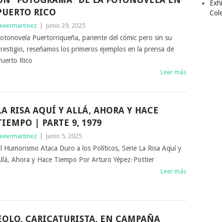
Exhi
PUERTO RICO
Col
aviermartinez
|
junio 29, 2025
otonovela Puertorriqueña, pariente del cómic pero sin su
restigio, reseñamos los primeros ejemplos en la prensa de
uerto Rico
Leer más
LA RISA AQUÍ Y ALLÁ, AHORA Y HACE
TIEMPO | PARTE 9, 1979
aviermartinez
|
junio 5, 2025
l Humorismo Ataca Duro a los Políticos, Serie La Risa Aquí y
llá, Ahora y Hace Tiempo Por Arturo Yépez-Pottier
Leer más
EOLO, CARICATURISTA, EN CAMPAÑA