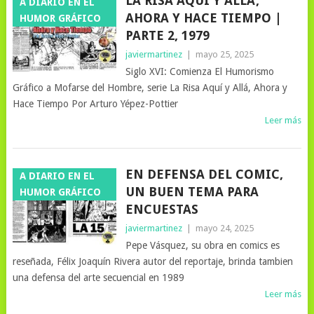
LA RISA AQUÍ Y ALLÁ,
A DIARIO EN EL
AHORA Y HACE TIEMPO |
HUMOR GRÁFICO
PARTE 2, 1979
javiermartinez
|
mayo 25, 2025
Siglo XVI: Comienza El Humorismo
Gráfico a Mofarse del Hombre, serie La Risa Aquí y Allá, Ahora y
Hace Tiempo Por Arturo Yépez-Pottier
Leer más
EN DEFENSA DEL COMIC,
A DIARIO EN EL
UN BUEN TEMA PARA
HUMOR GRÁFICO
ENCUESTAS
javiermartinez
|
mayo 24, 2025
Pepe Vásquez, su obra en comics es
reseñada, Félix Joaquín Rivera autor del reportaje, brinda tambien
una defensa del arte secuencial en 1989
Leer más