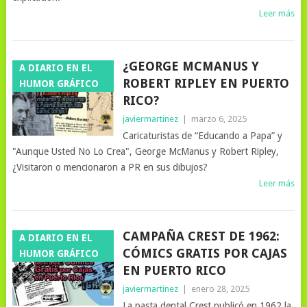
Leer más
¿GEORGE MCMANUS Y
A DIARIO EN EL
ROBERT RIPLEY EN PUERTO
HUMOR GRÁFICO
RICO?
javiermartinez
|
marzo 6, 2025
Caricaturistas de “Educando a Papa” y
"Aunque Usted No Lo Crea", George McManus y Robert Ripley,
¿Visitaron o mencionaron a PR en sus dibujos?
Leer más
CAMPAÑA CREST DE 1962:
A DIARIO EN EL
CÓMICS GRATIS POR CAJAS
HUMOR GRÁFICO
EN PUERTO RICO
javiermartinez
|
enero 28, 2025
La pasta dental Crest publicó en 1962 la