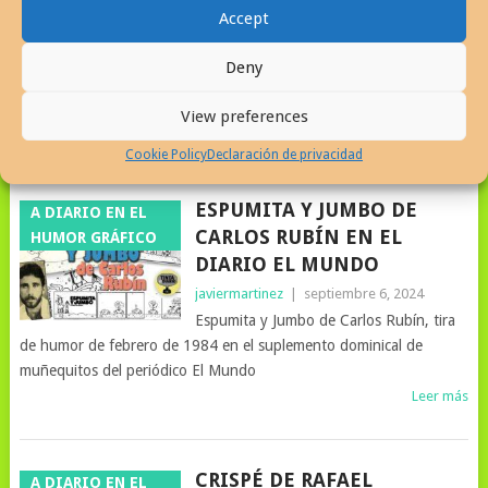
Accept
javiermartinez
|
septiembre 15, 2024
¡Pero pa’ Lante! Tira Familiar urbana de
Deny
Humor Gráfico, publicada en el periódico El Mundo entre los años
1984-86
View preferences
Leer más
Cookie Policy
Declaración de privacidad
ESPUMITA Y JUMBO DE
A DIARIO EN EL
CARLOS RUBÍN EN EL
HUMOR GRÁFICO
DIARIO EL MUNDO
javiermartinez
|
septiembre 6, 2024
Espumita y Jumbo de Carlos Rubín, tira
de humor de febrero de 1984 en el suplemento dominical de
muñequitos del periódico El Mundo
Leer más
CRISPÉ DE RAFAEL
A DIARIO EN EL