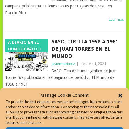
campaña publicitaria, "Cómics Gratis por Cajitas de Crest" en
Puerto Rico.
Leer más
SASO, TIRILLA 1958 A 1961
A DIARIO EN EL
DE JUAN TORRES EN EL
HUMOR GRÁFICO
MUNDO
javiermartinez
|
octubre 1, 2024
SASO, Tira de humor gráfico de Juan
Torres fue publicada en las páginas del periódico El Mundo de
1958 a 1961
Leer más
Manage Cookie Consent
To provide the best experiences, we use technologies like cookies to store
and/or access device information. Consenting to these technologies will
¡PERO PA’ LANTE! 1984-86
allow us to process data such as browsing behavior or unique IDs on this
A DIARIO EN EL
site. Not consenting or withdrawing consent, may adversely affect certain
DE HAROLD JESSURUN EN
HUMOR GRÁFICO
features and functions.
EL MUNDO