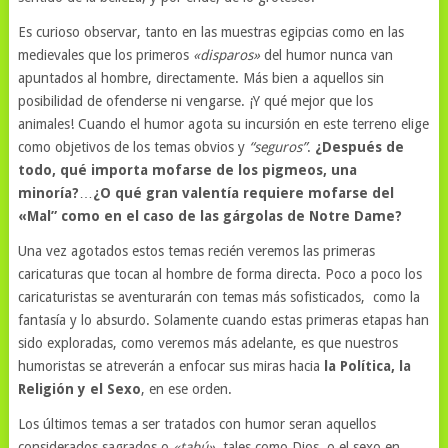
Es curioso observar, tanto en las muestras egipcias como en las
medievales que los primeros
«disparos»
del humor nunca van
apuntados al hombre, directamente. Más bien a aquellos sin
posibilidad de ofenderse ni vengarse. ¡Y qué mejor que los
animales! Cuando el humor agota su incursión en este terreno elige
como objetivos de los temas obvios y
“seguros”
.
¿Después de
todo, qué importa mofarse de los pigmeos, una
minoría?
…
¿O qué gran valentía requiere mofarse del
«Mal” como en el caso de las gárgolas de Notre Dame?
Una vez agotados estos temas recién veremos las primeras
caricaturas que tocan al hombre de forma directa. Poco a poco los
caricaturistas se aventurarán con temas más sofisticados, como la
fantasía y lo absurdo. Solamente cuando estas primeras etapas han
sido exploradas, como veremos más adelante, es que nuestros
humoristas se atreverán a enfocar sus miras hacia
la Política, la
Religión y el Sexo
, en ese orden.
Los últimos temas a ser tratados con humor seran aquellos
considerados sagrados o
«tabú»
, tales como Dios, o el sexo en