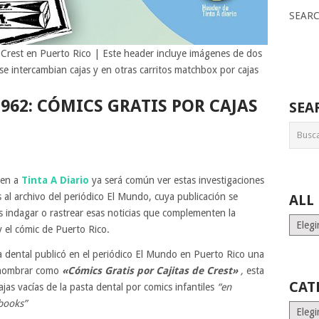
SEAR
 Crest en Puerto Rico | Este header incluye imágenes de dos
 se intercambian cajas y en otras carritos matchbox por cajas
962: CÓMICS GRATIS POR CAJAS
SEA
uen a
Tinta A Diario
ya será común ver estas investigaciones
s al archivo del periódico El Mundo, cuya publicación se
ALL
 indagar o rastrear esas noticias que complementen la
ALL
 y el cómic de Puerto Rico.
MONT
STORI
 dental publicó en el periódico El Mundo en Puerto Rico una
s nombrar como
«Cómics Gratis por Cajitas de Crest»
,
esta
CAT
jas vacías de la pasta dental por comics infantiles
“en
books”
Catego