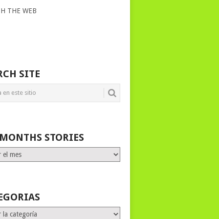
CH THE WEB
RCH SITE
 MONTHS STORIES
HS
ES
EGORIAS
rias