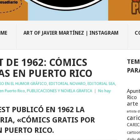
OME
ART OF JAVIER MARTÍNEZ | INSTAGRAM
C
 DE 1962: CÓMICS
TEM
PAR
AS EN PUERTO RICO
IO EN EL HUMOR GRÁFICO
,
EDITORIAL NOVARO
,
EDITORIAL SEA
,
Apunt
 en Puerto Rico
,
PUBLICACIONES Y NOVELA GRAFICA
|
No hay
Rico
arte
ST PUBLICÓ EN 1962 LA
artista 
cari
RIA, «CÓMICS GRATIS POR
CARIC
N PUERTO RICO.
cartoon
daily 