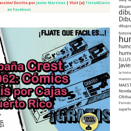
acción/ Escrito por
Javier Martínez
| Visit [a]
TintaADiario
dibujan
en Faceboo
k
dib
Dibu
dibujos
histori
hu
humo
humo
ILLU
Javi
La histo
maestro
MAEST
Novela
Obitua
Periódi
superh