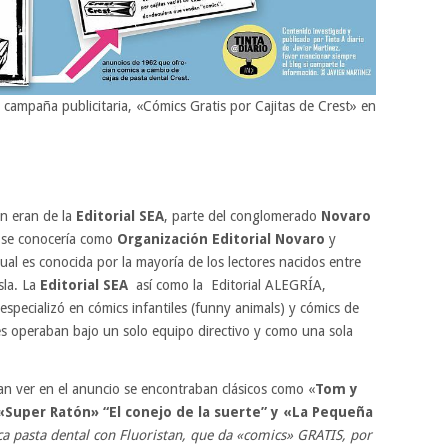
 campaña publicitaria, «Cómics Gratis por Cajitas de Crest» en
ón eran de la
Editorial SEA
, parte del conglomerado
Novaro
 se conocería como
Organización Editorial Novaro
y
cual es conocida por la mayoría de los lectores nacidos entre
sla. La
Editorial SEA
así como la Editorial ALEGRÍA,
especializó en cómics infantiles (funny animals) y cómics de
les operaban bajo un solo equipo directivo y como una sola
ían ver en el anuncio se encontraban clásicos como «
Tom y
«Super Ratón» “El conejo de la suerte” y «La Pequeña
ca pasta dental con Fluoristan, que da «comics» GRATIS, por