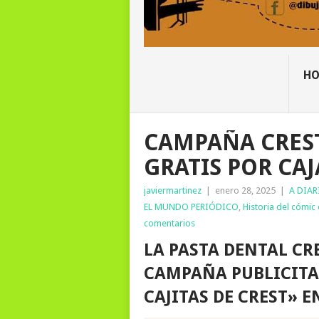
H
CAMPAÑA CREST
GRATIS POR CAJ
javiermartinez
|
enero 28, 2025
|
A DIAR
EL MUNDO PERIÓDICO
,
Historia del cómic
comentarios
LA PASTA DENTAL CRE
CAMPAÑA PUBLICITA
CAJITAS DE CREST» E