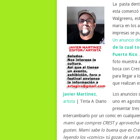
La pasta denta
esta comenzó e
Walgreens, est
marca en los a
impresas se pu
Un anuncio de
de la cual t
Puerto Rico
…
foto muestra a
boca con Crest
para llegar a 
que realizan 
Javier Martinez
,
Los anuncios s
artista
| Tinta A Diario
uno en agosto
presentar tres
intercambiarlo por un comic en cualquier
mami que compres CREST y aprovecha la
gusten. Mami sabe lo buena que es Cres
leyendo los «comics» tú gozas de un ra