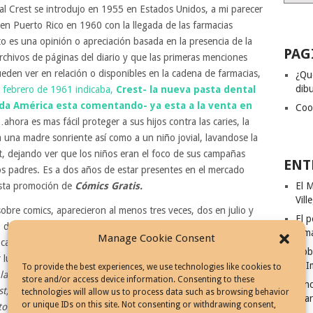
l Crest se introdujo en 1955 en Estados Unidos, a mi parecer
n Puerto Rico en 1960 con la llegada de las farmacias
o es una opinión o apreciación basada en la presencia de la
PAG
rchivos de páginas del diario y que las primeras menciones
eden ver en relación o disponibles en la cadena de farmacias,
¿Qu
dibu
 febrero de 1961 indicaba,
Crest- la nueva pasta dental
oda América esta comentando- ya esta a la venta en
Coo
ahora es mas fácil proteger a sus hijos contra las caries, la
 una madre sonriente así como a un niño jovial, lavandose la
, dejando ver que los niños eran el foco de sus campañas
ENT
los padres. Es a dos años de estar presentes en el mercado
esta promoción de
Cómics Gratis.
El M
Vill
obre comics, aparecieron al menos tres veces, dos en julio y
El p
 de 1962 (al menos lo que he encontrado), prometían que al
Ism
Manage Cookie Consent
 cajas vacías de Crest de cualquier tamaño podrías
Rob
 lugar que tuviera historietas. La promoción indicaba:
«Dile a
El I
To provide the best experiences, we use technologies like cookies to
s cajitas para que leas GRATIS todos los «comics» que te
store and/or access device information. Consenting to these
Cinc
t, la única pasta dental con Fluoristan, y mami sabe que
technologies will allow us to process data such as browsing behavior
Fila
or unique IDs on this site. Not consenting or withdrawing consent,
to de sana diversión».
Esta estrategia no solo incentivaba el