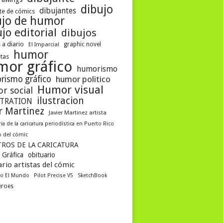
dibujo
dibujantes
te de cómics
ujo de humor
jo editorial
dibujos
 a diario
graphic novel
El Imparcial
humor
etas
mor gráfico
humorismo
rismo gráfico
humor politico
Humor visual
r social
ilustracion
STRATION
er Martinez
Javier Martinez artista
ria de la caricatura periodística en Puerto Rico
 del cómic
ROS DE LA CARICATURA
 Gráfica
obituario
rio artistas del cómic
co El Mundo
Pilot Precise V5
SketchBook
eroes