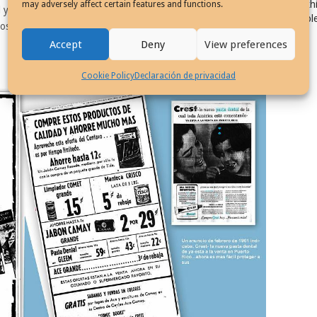
Exhi
may adversely affect certain features and functions.
 y en la familia, pero también ofrecía un incentivo educativo y
Col
 al final fomentaba la lectura a través de historias gráficas.
Accept
Deny
View preferences
Cookie Policy
Declaración de privacidad