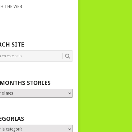
CH THE WEB
RCH SITE
 MONTHS STORIES
HS
ES
EGORIAS
rias