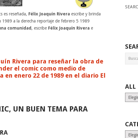
SEAR
cs es reseñada,
Félix Joaquín Rivera
escribe y brinda
n 1989 a la derecha reportaje de febrero 5 1989
 una comunidad
, escribe
Félix Joaquín Rivera
e
SEA
aquín Rivera para reseñar la obra de
ender el comic como medio de
 en enero 22 de 1989 en el diario El
ALL
ALL
MONT
IC, UN BUEN TEMA PARA
STORI
CAT
ERA
Catego