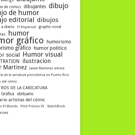
dibujo
dibujantes
te de cómics
ujo de humor
jo editorial
dibujos
 a diario
graphic novel
El Imparcial
humor
etas
mor gráfico
humorismo
rismo gráfico
humor politico
Humor visual
r social
ilustracion
STRATION
er Martinez
Javier Martinez artista
ria de la caricatura periodística en Puerto Rico
 del cómic
ROS DE LA CARICATURA
 Gráfica
obituario
rio artistas del cómic
co El Mundo
Pilot Precise V5
SketchBook
eroes