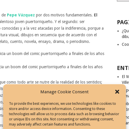
o de
Pepe Vázquez
por dos motivos fundamentales.
El
PAG
talentoso joven puertorriqueño. Y el segundo: ser
conocidas y a la vez atacadas por la indiferencia, porque a
¿Qu
atura visual, dibujos en secuencia que de acuerdo con el
dibu
elato, cuento, novela, ensayo, drama, o periodismo.
Coo
ENT
cia un boom del comic puertorriqueño a finales de los años
El M
ue como todo arte se nutre de la realidad de los sentidos;
Vill
ríticas bien estudiadas á un mundo que debe mejorarse
El p
Manage Cookie Consent
lo anterior por la restante situación de que ante
Ism
o, muchos lectores se encogen de hombros y prefieren la
Rob
To provide the best experiences, we use technologies like cookies to
 más autosuficientes por sobre el mundo de dimensiones
store and/or access device information. Consenting to these
El I
technologies will allow us to process data such as browsing behavior
safecto, la publicidad, y el sensacionalismo.
Cinc
or unique IDs on this site. Not consenting or withdrawing consent,
Fila
may adversely affect certain features and functions.
es creadoras de poco prestigio en nuestro país, es una