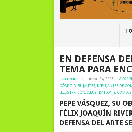
H
EN DEFENSA DE
TEMA PARA ENC
javiermartinez
|
mayo 24, 2025
|
A DIAR
CÓMIC
,
DIBUJANTES
,
DIBUJANTES DE CO
ILLUSTRATION
,
ILLUSTRATION & COMICS
PEPE VÁSQUEZ, SU O
FÉLIX JOAQUÍN RIVE
DEFENSA DEL ARTE S