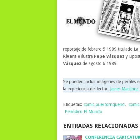
reportaje de febrero 5 1989 titulado La
Rivera
e ilustra
Pepe Vásquez
y Lipos
Vásquez
de agosto 6 1989
Se pueden incluir imágenes de perfiles e
la experiencia del lector.
Javier Martínez
Etiquetas:
comic puertorriqueño
,
comic
Periódico El Mundo
ENTRADAS RELACIONADAS
CONFERENCIA CARICATUR