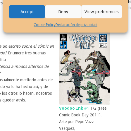
Exhi
arse con profundo respeto; por muchas razones, pero entre
Col
Accept
Deny
View preferences
Cookie Policy
Declaración de privacidad
 un escrito sobre el cómic en
ado?
Enumere tres buenas
fita
tencia a modos alternos de
?
usualmente meritorio antes de
do ya lo ha hecho así, y de
o los otros lo hacen, nosotros
 quedar atrás.
Voodoo Ink
#1
1/2 (Free
Comic Book Day 2011).
Arte por Pepe Vazz
Vazquez,