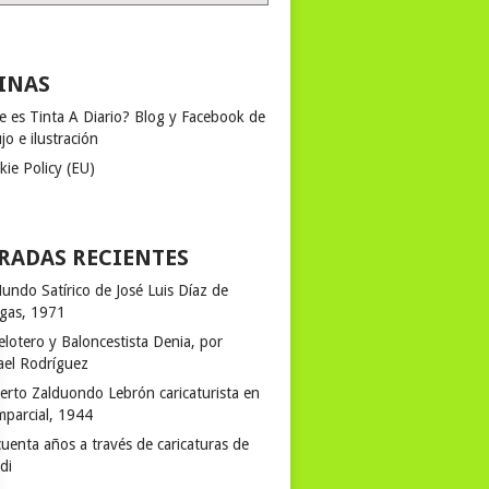
INAS
e es Tinta A Diario? Blog y Facebook de
jo e ilustración
kie Policy (EU)
RADAS RECIENTES
undo Satírico de José Luis Díaz de
egas, 1971
elotero y Baloncestista Denia, por
ael Rodríguez
erto Zalduondo Lebrón caricaturista en
mparcial, 1944
uenta años a través de caricaturas de
rdi