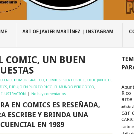
OME
ART OF JAVIER MARTÍNEZ | INSTAGRAM
C
L COMIC, UN BUEN
TEM
PAR
UESTAS
IO EN EL HUMOR GRÁFICO
,
COMICS PUERTO RICO
,
DIBUJANTE DE
Apunt
MICS
,
DIBUJO EN PUERTO RICO
,
EL MUNDO PERIÓDICO
,
Rico
,
ILUSTRACION
|
No hay comentarios
arte
BRA EN COMICS ES RESEÑADA,
artista 
cari
RA ESCRIBE Y BRINDA UNA
CARIC
ECUENCIAL EN 1989
cartoon
daily 