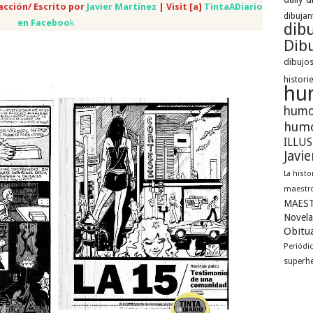
acción/ Escrito por
Javier Martínez
| Visit [a]
TintaADiario
dibujan
en Faceboo
k
dib
Dibu
dibujos
histori
hu
humo
humo
ILLU
Javi
La histo
maestro
MAEST
Novela
Obitua
Periódi
superh