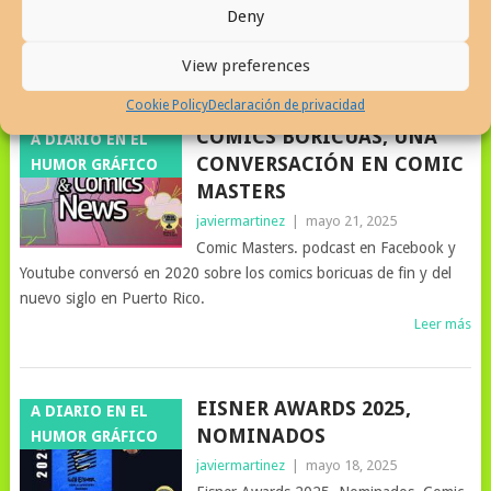
reseñada, Félix Joaquín Rivera autor del reportaje, brinda tambien
Deny
una defensa del arte secuencial en 1989
Leer más
View preferences
Cookie Policy
Declaración de privacidad
COMICS BORICUAS, UNA
A DIARIO EN EL
CONVERSACIÓN EN COMIC
HUMOR GRÁFICO
MASTERS
javiermartinez
|
mayo 21, 2025
Comic Masters. podcast en Facebook y
Youtube conversó en 2020 sobre los comics boricuas de fin y del
nuevo siglo en Puerto Rico.
Leer más
EISNER AWARDS 2025,
A DIARIO EN EL
NOMINADOS
HUMOR GRÁFICO
javiermartinez
|
mayo 18, 2025