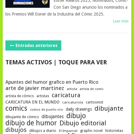
Eisner Awards 2025, Nominados, Comic-
Con San Diego anuncio los nominados a
los Premios Will Eisner de la Industria del Cómic 2025.
Leer más
NAVEGACIÓN
Entradas anteriores
DE
TEMAS ACTIVOS | TOQUE PARA VER
POSTS
Apuntes del humor grafico en Puerto Rico
arte de javier martinez
artista
artista de comic
caricatura
artista de cómics
artistas
CARICATURA EN EL MUNDO
cartoonist
caricaturista
comics
dibujante
daily drawings
comics de puerto rico
dibujo
dibujantes
dibujante de cómics
dibujo de humor
Dibujo editorial
dibujos
dibujos a diario
historietas
graphic novel
El Imparcial