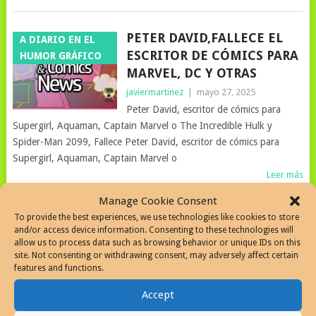
PETER DAVID,FALLECE EL
A DIARIO EN EL
ESCRITOR DE CÓMICS PARA
HUMOR GRÁFICO
MARVEL, DC Y OTRAS
javiermartinez
|
mayo 27, 2025
Peter David, escritor de cómics para
Supergirl, Aquaman, Captain Marvel o The Incredible Hulk y
Spider-Man 2099, Fallece Peter David, escritor de cómics para
Supergirl, Aquaman, Captain Marvel o
Leer más
Manage Cookie Consent
To provide the best experiences, we use technologies like cookies to store
EN DEFENSA DEL COMIC,
and/or access device information. Consenting to these technologies will
A DIARIO EN EL
allow us to process data such as browsing behavior or unique IDs on this
UN BUEN TEMA PARA
HUMOR GRÁFICO
site. Not consenting or withdrawing consent, may adversely affect certain
ENCUESTAS
features and functions.
javiermartinez
|
mayo 24, 2025
Accept
Pepe Vásquez, su obra en comics es