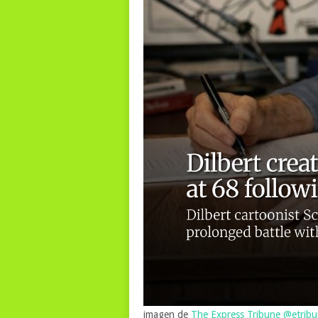
imagen de
The Express Tribune
@etrib