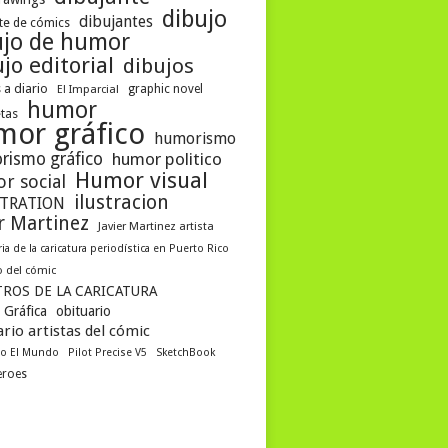
dibujo
dibujantes
te de cómics
ujo de humor
jo editorial
dibujos
 a diario
graphic novel
El Imparcial
humor
etas
mor gráfico
humorismo
rismo gráfico
humor politico
Humor visual
r social
ilustracion
STRATION
er Martinez
Javier Martinez artista
ria de la caricatura periodística en Puerto Rico
 del cómic
ROS DE LA CARICATURA
 Gráfica
obituario
rio artistas del cómic
co El Mundo
Pilot Precise V5
SketchBook
eroes