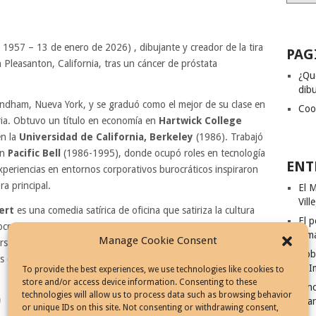
 1957 – 13 de enero de 2026) , dibujante y creador de la tira
PAG
en Pleasanton, California, tras un cáncer de próstata
¿Qu
dibu
ndham, Nueva York, y se graduó como el mejor de su clase en
Coo
ria. Obtuvo un título en economía en
Hartwick College
n la
Universidad de California, Berkeley
(1986). Trabajó
en
Pacific Bell
(1986-1995), donde ocupó roles en tecnología
ENT
xperiencias en entornos corporativos burocráticos inspiraron
a principal.
El M
Vill
ert
es una comedia satírica de oficina que satiriza la cultura
El p
cracia y los absurdos de la vida laboral de oficina. La tira,
Ism
Manage Cookie Consent
ersonaje principal, Dilbert, un ingeniero inteligente pero
Rob
cos compañeros de trabajo y su malévolo perro,
Dogbert
.
El I
To provide the best experiences, we use technologies like cookies to
store and/or access device information. Consenting to these
Adams debutó
Dilbert
el 16 de abril de 1989,
Cinc
technologies will allow us to process data such as browsing behavior
distribuida por
United Media
. La tira, de tres
Fila
or unique IDs on this site. Not consenting or withdrawing consent,
viñetas, satirizaba, como he indicado, la vida