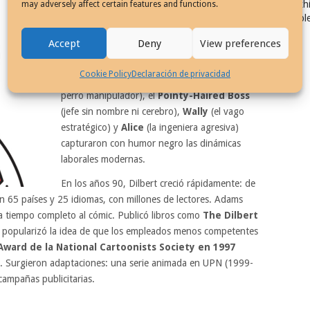
Exhi
may adversely affect certain features and functions.
en oficinas de cuello blanco: cubículos, jefes
Col
incompetentes, reuniones absurdas y la
Accept
Deny
View preferences
frustración del ingeniero titular, Dilbert, un
profesional técnico inteligente pero marginado.
Cookie Policy
Declaración de privacidad
Personajes recurrentes como
Dogbert
(su
perro manipulador), el
Pointy-Haired Boss
(jefe sin nombre ni cerebro),
Wally
(el vago
estratégico) y
Alice
(la ingeniera agresiva)
capturaron con humor negro las dinámicas
laborales modernas.
En los años 90, Dilbert creció rápidamente: de
 65 países y 25 idiomas, con millones de lectores. Adams
a tiempo completo al cómic. Publicó libros como
The Dilbert
y popularizó la idea de que los empleados menos competentes
ward de la National Cartoonists Society en 1997
or. Surgieron adaptaciones: una serie animada en UPN (1999-
ampañas publicitarias.