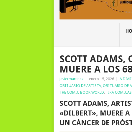
H
SCOTT ADAMS, 
MUERE A LOS 6
javiermartinez
|
enero 15, 2026
|
A DIAR
OBITUARIO DE ARTISTA
,
OBITUARIO DE A
THE COMIC BOOK WORLD
,
TIRA COMICAS
SCOTT ADAMS, ARTIS
«DILBERT», MUERE A
UN CÁNCER DE PRÓST