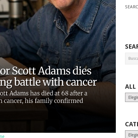
SEAR
SEA
ALL
ALL
MONT
STORI
CAT
Catego
une