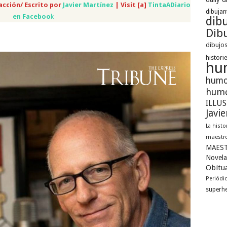
acción/ Escrito por
Javier Martínez
| Visit [a]
TintaADiario
dibujan
en Faceboo
k
dib
Dibu
dibujos
histori
hu
humo
humo
ILLU
Javi
La histo
maestro
MAEST
Novela
Obitua
Periódi
superh