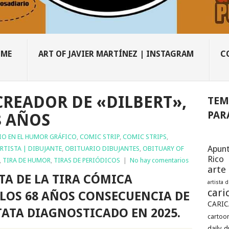
OME
ART OF JAVIER MARTÍNEZ | INSTAGRAM
C
CREADOR DE «DILBERT»,
TEM
PAR
8 AÑOS
IO EN EL HUMOR GRÁFICO
,
COMIC STRIP
,
COMIC STRIPS
,
Apunt
RTISTA | DIBUJANTE
,
OBITUARIO DIBUJANTES
,
OBITUARY OF
Rico
,
TIRA DE HUMOR
,
TIRAS DE PERIÓDICOS
|
No hay comentarios
arte
TA DE LA TIRA CÓMICA
artista 
cari
 LOS 68 AÑOS CONSECUENCIA DE
CARIC
ATA DIAGNOSTICADO EN 2025.
cartoon
daily 