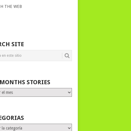
CH THE WEB
RCH SITE
 MONTHS STORIES
HS
ES
EGORIAS
rias