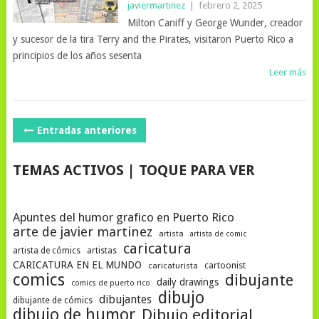
javiermartinez
|
febrero 2, 2025
Milton Caniff y George Wunder, creador
y sucesor de la tira Terry and the Pirates, visitaron Puerto Rico a
principios de los años sesenta
Leer más
NAVEGACIÓN
Entradas anteriores
DE
TEMAS ACTIVOS | TOQUE PARA VER
POSTS
Apuntes del humor grafico en Puerto Rico
arte de javier martinez
artista
artista de comic
caricatura
artista de cómics
artistas
CARICATURA EN EL MUNDO
cartoonist
caricaturista
comics
dibujante
daily drawings
comics de puerto rico
dibujo
dibujantes
dibujante de cómics
dibujo de humor
Dibujo editorial