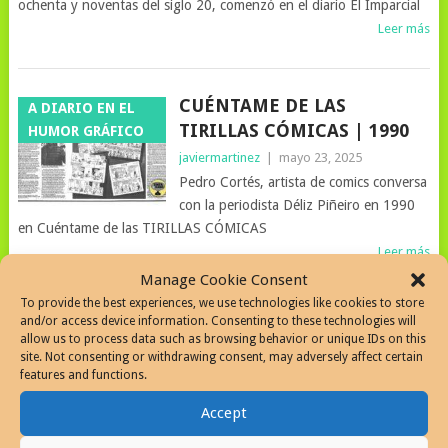
ochenta y noventas del siglo 20, comenzó en el diario El Imparcial
Leer más
CUÉNTAME DE LAS
A DIARIO EN EL
TIRILLAS CÓMICAS | 1990
HUMOR GRÁFICO
javiermartinez
|
mayo 23, 2025
Pedro Cortés, artista de comics conversa
con la periodista Déliz Piñeiro en 1990
en Cuéntame de las TIRILLAS CÓMICAS
Leer más
Manage Cookie Consent
To provide the best experiences, we use technologies like cookies to store
and/or access device information. Consenting to these technologies will
EL MUNDO SEGÚN
A DIARIO EN EL
allow us to process data such as browsing behavior or unique IDs on this
MAFALDA, ESPECTÁCULO
HUMOR GRÁFICO
site. Not consenting or withdrawing consent, may adversely affect certain
features and functions.
MEDIÁTICO SE PRESENTA
EN PUERTO RICO
Accept
javiermartinez
|
abril 17, 2025