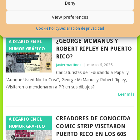
El Mundo Según Mafalda en el Instituto de Cultura Puertorriqueña
Deny
en San Juan, comenzando el 18 de abril de 2025
View preferences
Leer más
Cookie Policy
Declaración de privacidad
¿GEORGE MCMANUS Y
A DIARIO EN EL
ROBERT RIPLEY EN PUERTO
HUMOR GRÁFICO
RICO?
javiermartinez
|
marzo 6, 2025
Caricaturistas de “Educando a Papa” y
"Aunque Usted No Lo Crea", George McManus y Robert Ripley,
¿Visitaron o mencionaron a PR en sus dibujos?
Leer más
CREADORES DE CONOCIDA
A DIARIO EN EL
COMIC STRIP VISITARON
HUMOR GRÁFICO
PUERTO RICO EN LOS 60S