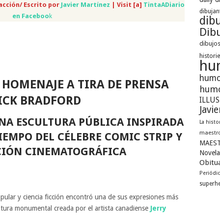
acción/ Escrito por
Javier Martínez
| Visit [a]
TintaADiario
dibujan
en Faceboo
k
dib
Dibu
dibujos
histori
hu
humo
 HOMENAJE A TIRA DE PRENSA
humo
ICK BRADFORD
ILLU
Javi
UNA ESCULTURA PÚBLICA INSPIRADA
La histo
maestro
IEMPO DEL CÉLEBRE COMIC STRIP Y
MAEST
CIÓN CINEMATOGRÁFICA
Novela
Obitua
Periódi
superh
popular y ciencia ficción encontró una de sus expresiones más
ltura monumental creada por el artista canadiense
Jerry