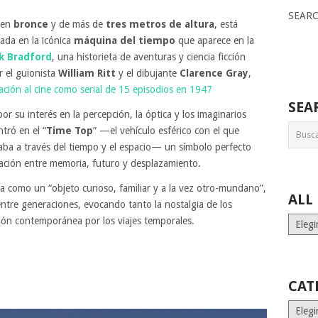
SEAR
a en
bronce
y de más de
tres metros de altura
, está
rada en la icónica
máquina del tiempo
que aparece en la
ck Bradford
, una historieta de aventuras y ciencia ficción
 el guionista
William Ritt
y el dibujante
Clarence Gray
,
ación al cine como serial de 15 episodios en 1947
SEA
or su interés en la percepción, la óptica y los imaginarios
tró en el “
Time Top
” —el vehículo esférico con el que
jaba a través del tiempo y el espacio— un símbolo perfecto
elación entre memoria, futuro y desplazamiento.
sta como un “objeto curioso, familiar y a la vez otro-mundano”,
ALL
tre generaciones, evocando tanto la nostalgia de los
ALL
ación contemporánea por los viajes temporales.
MONT
STORI
CAT
Catego