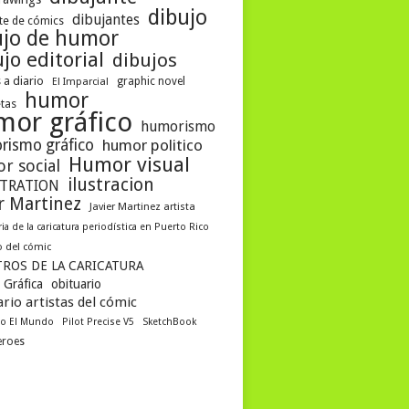
dibujo
dibujantes
te de cómics
ujo de humor
jo editorial
dibujos
 a diario
graphic novel
El Imparcial
humor
etas
mor gráfico
humorismo
rismo gráfico
humor politico
Humor visual
r social
ilustracion
STRATION
er Martinez
Javier Martinez artista
ria de la caricatura periodística en Puerto Rico
 del cómic
ROS DE LA CARICATURA
 Gráfica
obituario
rio artistas del cómic
co El Mundo
Pilot Precise V5
SketchBook
eroes