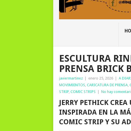
H
ESCULTURA RIN
PRENSA BRICK
javiermartinez
|
enero 25, 2026
|
A DIAR
MOVIMIENTOS
,
CARICATURA DE PRENSA
,
STRIP
,
COMIC STRIPS
|
No hay comentar
JERRY PETHICK CREA
INSPIRADA EN LA MÁ
COMIC STRIP Y SU 