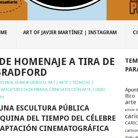
OME
ART OF JAVIER MARTÍNEZ | INSTAGRAM
C
DE HOMENAJE A TIRA DE
TEM
PAR
 BRADFORD
IO EN EL HUMOR GRÁFICO
,
ART | ARTE | TECNICAS |
Apunt
CARICATURISTA DE PRENSA
,
CIENCIA FICCIÓN ARTE
,
COMIC
Rico
ios
arte
 UNA ESCULTURA PÚBLICA
artista 
cari
QUINA DEL TIEMPO DEL CÉLEBRE
CARIC
ADAPTACIÓN CINEMATOGRÁFICA
cartoon
daily 