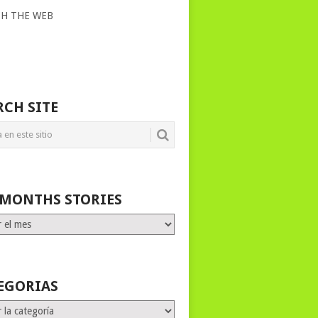
CH THE WEB
RCH SITE
 MONTHS STORIES
HS
ES
EGORIAS
rias