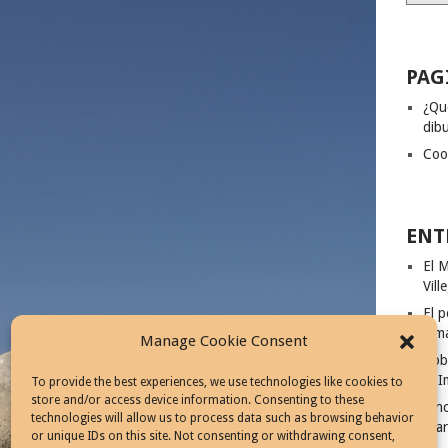
PAG
¿Qu
dibu
Coo
ENT
El M
Vill
El p
Ism
Manage Cookie Consent
Rob
El I
To provide the best experiences, we use technologies like cookies to
store and/or access device information. Consenting to these
Cinc
technologies will allow us to process data such as browsing behavior
Fila
or unique IDs on this site. Not consenting or withdrawing consent,