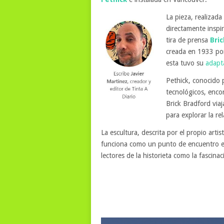
La pieza, realizad
directamente inspi
tira de prensa
Bri
creada en 1933 por
esta tuvo su
adapt
Pethick, conocido p
tecnológicos, encon
Brick Bradford via
para explorar la r
La escultura, descrita por el propio arti
funciona como un punto de encuentro en
lectores de la historieta como la fascin