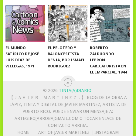
EL MUNDO
EL PELOTERO Y
ROBERTO
SATÍRICO DE JOSÉ
BALONCESTISTA
ZALDUONDO
LUIS DÍAZ DE
DENIA, POR ISMAEL
LEBRÓN
VILLEGAS, 1971
RODRÍGUEZ
CARICATURISTA EN
EL IMPARCIAL, 1944
© 2026
TINTA(A)DIARIO
.
【 ＪＡＶＩＥＲ ＭＡＲＴＩＮＥＺ．】 BLOG DE LA OBRA A
LÁPIZ, TINTA Y DIGITAL DE JAVIER MARTINEZ, ARTISTA DE
PUERTO RICO. PUEDE ENVIAR UN MENSAJE A:
ARTEGIRO[ARROBA]GMAIL.COM O TOCAR ENLACE DE
CONTACTO ARRIBA.
HOME
ART OF JAVIER MARTÍNEZ | INSTAGRAM