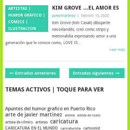
KIM GROVE …EL AMOR ES
ARTISTAS |
HUMOR GRÁFICO |
javiermartinez
|
febrero 15, 2020
COMICS |
Kim Grove (Kim Casali) dibujante
ILUSTRACION
neozelandés, creó comic strips y
memorabilia expresando amor a una
generación que le conoce como, LOVE IS…
Leer más
NAVEGACIÓN
Entradas anteriores
Entradas siguientes
DE
TEMAS ACTIVOS | TOQUE PARA VER
POSTS
Apuntes del humor grafico en Puerto Rico
arte de javier martinez
artista
artista de comic
caricatura
artista de cómics
artistas
CARICATURA EN EL MUNDO
cartoonist
caricaturista