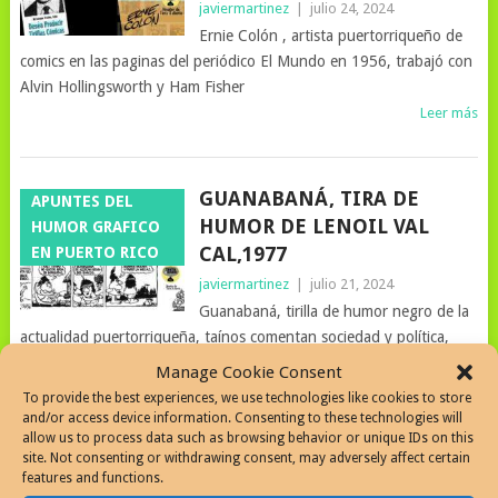
javiermartinez
|
julio 24, 2024
Ernie Colón , artista puertorriqueño de
comics en las paginas del periódico El Mundo en 1956, trabajó con
Alvin Hollingsworth y Ham Fisher
Leer más
GUANABANÁ, TIRA DE
APUNTES DEL
HUMOR DE LENOIL VAL
HUMOR GRAFICO
CAL,1977
EN PUERTO RICO
javiermartinez
|
julio 21, 2024
Guanabaná, tirilla de humor negro de la
actualidad puertorriqueña, taínos comentan sociedad y política,
1977, creación de Lionel Valentín
Manage Cookie Consent
Leer más
To provide the best experiences, we use technologies like cookies to store
and/or access device information. Consenting to these technologies will
allow us to process data such as browsing behavior or unique IDs on this
site. Not consenting or withdrawing consent, may adversely affect certain
TITO FERRIS, SU HUMOR
A DIARIO EN EL
features and functions.