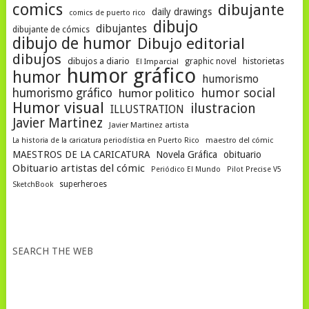
comics
dibujante
daily drawings
comics de puerto rico
dibujo
dibujantes
dibujante de cómics
dibujo de humor
Dibujo editorial
dibujos
dibujos a diario
historietas
graphic novel
El Imparcial
humor gráfico
humor
humorismo
humor social
humorismo gráfico
humor politico
Humor visual
ilustracion
ILLUSTRATION
Javier Martinez
Javier Martinez artista
La historia de la caricatura periodística en Puerto Rico
maestro del cómic
MAESTROS DE LA CARICATURA
Novela Gráfica
obituario
Obituario artistas del cómic
Periódico El Mundo
Pilot Precise V5
superheroes
SketchBook
SEARCH THE WEB