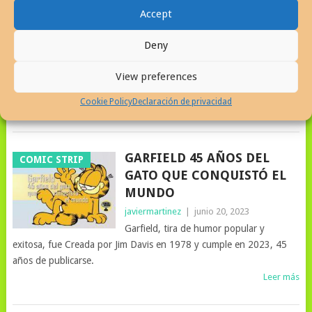
GRÁFICO EN EL DIARIO EL
HUMOR GRÁFICO
Accept
MUNDO
javiermartinez
|
julio 9, 2024
Deny
Tito Ferris, una mirada a la obra del
caricaturista que laboró en la secciones Microdramas, Telecosas y
View preferences
Linea Directa del Periódico EL MUNDO
Cookie Policy
Declaración de privacidad
Leer más
GARFIELD 45 AÑOS DEL
COMIC STRIP
GATO QUE CONQUISTÓ EL
MUNDO
javiermartinez
|
junio 20, 2023
Garfield, tira de humor popular y
exitosa, fue Creada por Jim Davis en 1978 y cumple en 2023, 45
años de publicarse.
Leer más