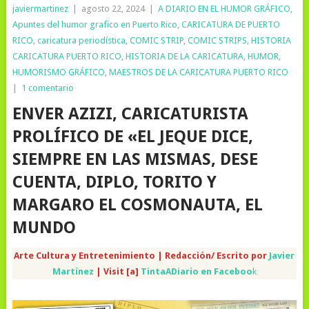
javiermartinez
|
agosto 22, 2024
|
A DIARIO EN EL HUMOR GRÁFICO
,
Apuntes del humor grafico en Puerto Rico
,
CARICATURA DE PUERTO
RICO
,
caricatura periodística
,
COMIC STRIP
,
COMIC STRIPS
,
HISTORIA
CARICATURA PUERTO RICO
,
HISTORIA DE LA CARICATURA
,
HUMOR
,
HUMORISMO GRÁFICO
,
MAESTROS DE LA CARICATURA PUERTO RICO
|
1 comentario
ENVER AZIZI, CARICATURISTA
PROLÍFICO DE «EL JEQUE DICE,
SIEMPRE EN LAS MISMAS, DESE
CUENTA, DIPLO, TORITO Y
MARGARO EL COSMONAUTA, EL
MUNDO
Arte Cultura y Entretenimiento | Redacción/ Escrito por
Javier
Martínez
| Visit [a]
TintaADiario en Faceboo
k