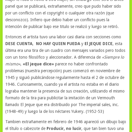
panel que se publicará, extrañamente, creo que pudo haber sido
por un conflicto con el copyright o cualquier otra razón (que
desconozco). Infiero que debio haber un conflicto pues la
intención de publicar bajo ese titulo se realizó y luego se retiró.
Entonces el artista tuvo una labor casi diaria con secciones como
DESE CUENTA
,
NO HAY QUIEN PUEDA
y
El JEQUE DICE
, esta
última era una tira de un cuadro con mensajes variados pero todos
con un tono filosófico y aleccionador. A diferencia de
«Siempre lo
mismo»
,
«El jeque dice»
parece no haber confrontado
problemas (nuestra percepción) pues comenzó en noviembre de
1945 y siguió publicándose regularmente hasta el 2 de octubre de
1946. Curiosamente, cuando ya el artista no estaba en el diario
lograba mantener la presencia de sus creación, utilizando el mismo
formato de la tira para publicitar la imitación de un Vermouth
llamado El Jeque que era distribuido por The imperial sales, inc.
(1948-49) y luego la de los néctares Yukery. (1952-53)
Tambien extrañamente en febrero de 1946 apareció un dibujo bajo
el título o cabezote de
Producir, no lucir
, que tan bien tuvo una