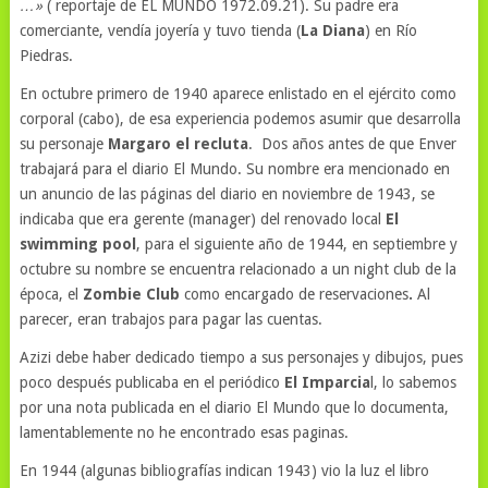
…»
( reportaje de EL MUNDO 1972.09.21). Su padre era
comerciante, vendía joyería y tuvo tienda (
La Diana
) en Río
Piedras.
En octubre primero de 1940 aparece enlistado en el ejército como
corporal (cabo), de esa experiencia podemos asumir que desarrolla
su personaje
Margaro
el recluta
. Dos años antes de que Enver
trabajará para el diario El Mundo. Su nombre era mencionado en
un anuncio de las páginas del diario en noviembre de 1943, se
indicaba que era gerente (manager) del renovado local
El
swimming pool
, para el siguiente año de 1944, en septiembre y
octubre su nombre se encuentra relacionado a un night club de la
época, el
Zombie Club
como encargado de reservaciones
.
Al
parecer, eran trabajos para pagar las cuentas.
Azizi debe haber dedicado tiempo a sus personajes y dibujos, pues
poco después publicaba en el periódico
El Imparcia
l, lo sabemos
por una nota publicada en el diario El Mundo que lo documenta,
lamentablemente no he encontrado esas paginas.
En 1944 (algunas bibliografías indican 1943) vio la luz el libro