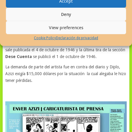
Accept
cuenta y No hay quien Pueda
Deny
La última tira de Diplo dibujada por Azizi
se publicó el
View preferences
miércoles 6 de septiembre de 1946, la tira continuó publicándose
bajo la firma de un nuevo artista con la firma de
Joaquín
Cookie Policy
Declaración de privacidad
(Torregrosa?)
. La última tira de
la sección
No hay quien pueda
sale publicada el 4 de octubre de 1946 y la última tira de la sección
Dese Cuenta
se publicó el 1 de octubre de 1946.
La demanda de parte del artista fue en contra del diario y Diplo,
Azizi exigía $15,000 dólares por la situación la cual alegaba le hizo
tener pérdidas.