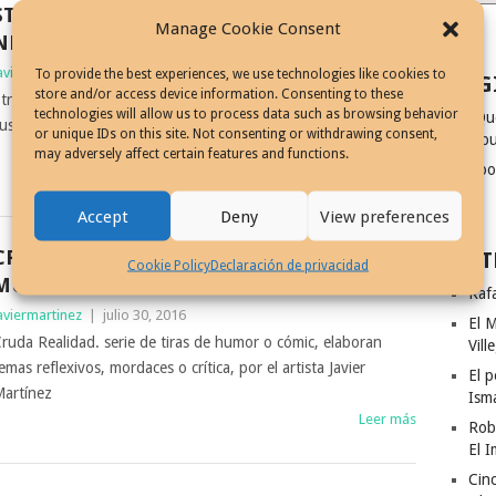
STRANGER THINGS, JAVIER MARTÍNEZ,
Manage Cookie Consent
NETFLIX ORIGINAL SERIES
aviermartinez
|
septiembre 24, 2016
To provide the best experiences, we use technologies like cookies to
PAG
store and/or access device information. Consenting to these
tranger Things, el artista Javier Martínez pone en marcha
technologies will allow us to process data such as browsing behavior
¿Qu
lustraciones en torno a la serie de Netflix
or unique IDs on this site. Not consenting or withdrawing consent,
dibu
Leer más
may adversely affect certain features and functions.
Coo
Accept
Deny
View preferences
CRUDA REALIDAD, «CADA DÍA EN EL
ENT
Cookie Policy
Declaración de privacidad
MUNDO»
Rafa
aviermartinez
|
julio 30, 2016
El M
ruda Realidad. serie de tiras de humor o cómic, elaboran
Vill
emas reflexivos, mordaces o crítica, por el artista Javier
El p
artínez
Ism
Leer más
Rob
El I
Cinc