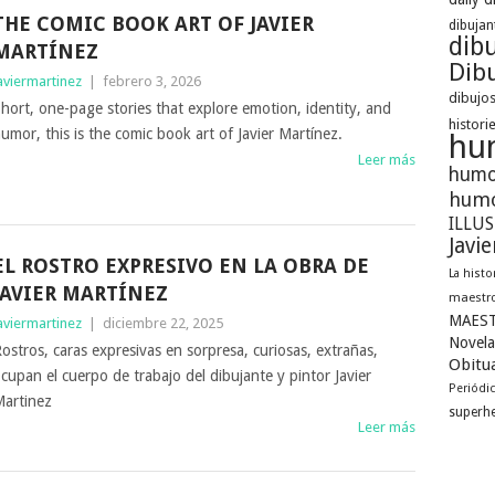
THE COMIC BOOK ART OF JAVIER
dibujan
dib
MARTÍNEZ
Dibu
aviermartinez
|
febrero 3, 2026
dibujos
hort, one-page stories that explore emotion, identity, and
histori
umor, this is the comic book art of Javier Martínez.
hu
Leer más
humo
humo
ILLU
Javi
EL ROSTRO EXPRESIVO EN LA OBRA DE
La histo
JAVIER MARTÍNEZ
maestro
MAEST
aviermartinez
|
diciembre 22, 2025
Novela
ostros, caras expresivas en sorpresa, curiosas, extrañas,
Obitua
cupan el cuerpo de trabajo del dibujante y pintor Javier
Periódi
artinez
superh
Leer más