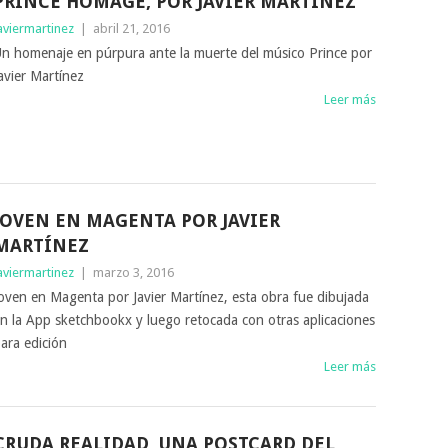
PRINCE HOMAGE, POR JAVIER MARTÍNEZ
aviermartinez
|
abril 21, 2016
n homenaje en púrpura ante la muerte del músico Prince por
avier Martínez
Leer más
JOVEN EN MAGENTA POR JAVIER
MARTÍNEZ
aviermartinez
|
marzo 3, 2016
oven en Magenta por Javier Martínez, esta obra fue dibujada
n la App sketchbookx y luego retocada con otras aplicaciones
ara edición
Leer más
CRUDA REALIDAD, UNA POSTCARD DEL