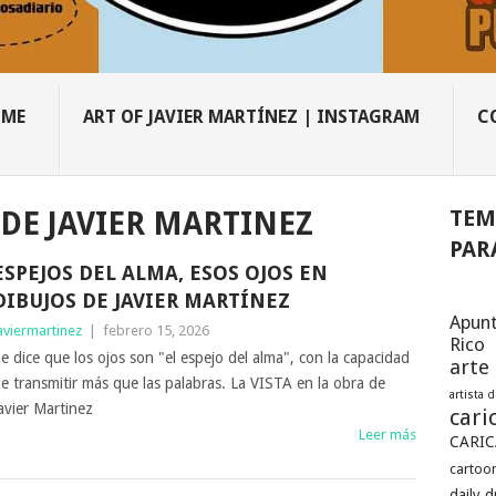
OME
ART OF JAVIER MARTÍNEZ | INSTAGRAM
C
TEM
 DE JAVIER MARTINEZ
PAR
ESPEJOS DEL ALMA, ESOS OJOS EN
DIBUJOS DE JAVIER MARTÍNEZ
Apunt
aviermartinez
|
febrero 15, 2026
Rico
e dice que los ojos son "el espejo del alma", con la capacidad
arte
e transmitir más que las palabras. La VISTA en la obra de
artista 
avier Martinez
cari
Leer más
CARIC
cartoon
daily 