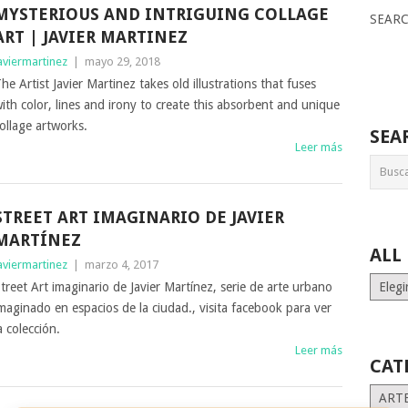
MYSTERIOUS AND INTRIGUING COLLAGE
SEAR
ART | JAVIER MARTINEZ
aviermartinez
|
mayo 29, 2018
he Artist Javier Martinez takes old illustrations that fuses
ith color, lines and irony to create this absorbent and unique
ollage artworks.
SEA
Leer más
STREET ART IMAGINARIO DE JAVIER
MARTÍNEZ
ALL
aviermartinez
|
marzo 4, 2017
ALL
treet Art imaginario de Javier Martínez, serie de arte urbano
MONT
maginado en espacios de la ciudad., visita facebook para ver
STORI
a colección.
Leer más
CAT
Catego