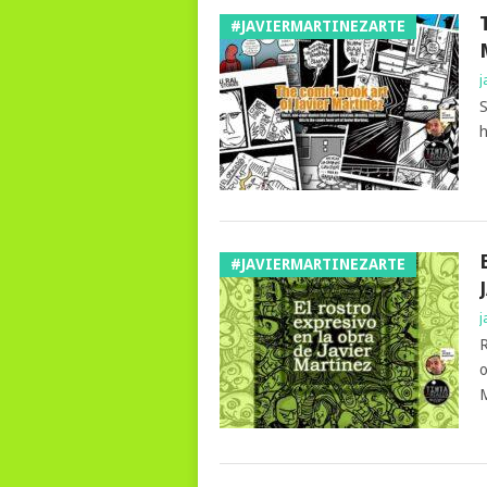
#JAVIERMARTINEZARTE
j
S
h
#JAVIERMARTINEZARTE
j
R
o
M