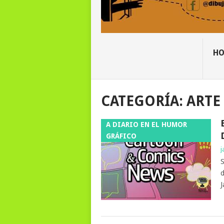
H
CATEGORÍA:
ARTE
A DIARIO EN EL HUMOR
GRÁFICO
j
S
d
J