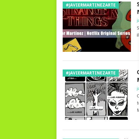
#JAVIERMARTINEZARTE
j
S
i
#JAVIERMARTINEZARTE
j
C
t
M