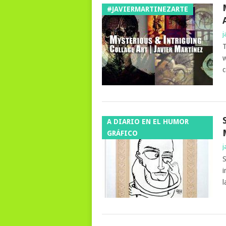
#JAVIERMARTINEZARTE
j
T
w
c
A DIARIO EN EL HUMOR
GRÁFICO
j
S
i
l