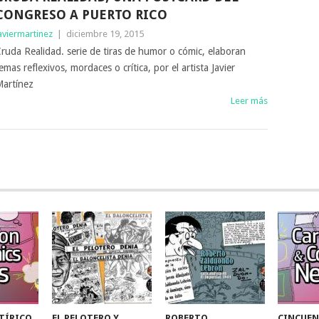
CONGRESO A PUERTO RICO
aviermartinez
|
diciembre 19, 2015
ruda Realidad. serie de tiras de humor o cómic, elaboran
emas reflexivos, mordaces o crítica, por el artista Javier
artínez
Leer más
TÍRICO
EL PELOTERO Y
ROBERTO
CINCUEN