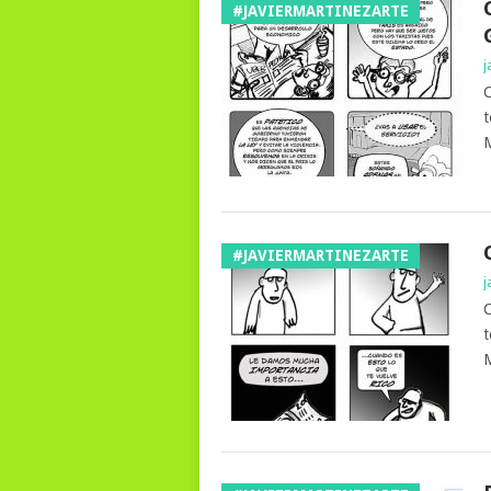
#JAVIERMARTINEZARTE
j
C
t
M
#JAVIERMARTINEZARTE
j
C
t
M