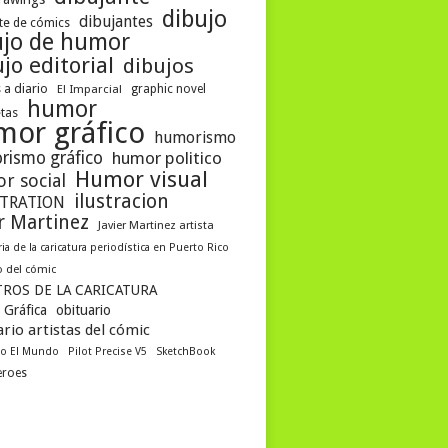
dibujo
dibujantes
te de cómics
ujo de humor
jo editorial
dibujos
 a diario
El Imparcial
graphic novel
humor
etas
mor gráfico
humorismo
rismo gráfico
humor politico
Humor visual
r social
ilustracion
STRATION
er Martinez
Javier Martinez artista
ria de la caricatura periodística en Puerto Rico
 del cómic
ROS DE LA CARICATURA
 Gráfica
obituario
rio artistas del cómic
co El Mundo
Pilot Precise V5
SketchBook
eroes