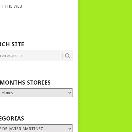
CH THE WEB
RCH SITE
 MONTHS STORIES
HS
ES
EGORIAS
rias