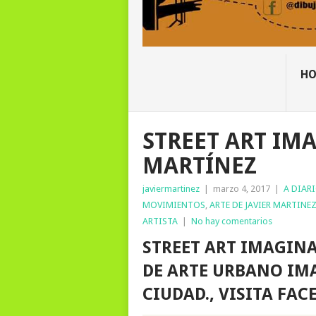
H
STREET ART IMA
MARTÍNEZ
javiermartinez
|
marzo 4, 2017
|
A DIAR
MOVIMIENTOS
,
ARTE DE JAVIER MARTINE
ARTISTA
|
No hay comentarios
STREET ART IMAGINA
DE ARTE URBANO IMA
CIUDAD., VISITA FA