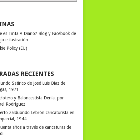
INAS
e es Tinta A Diario? Blog y Facebook de
jo e ilustración
kie Policy (EU)
RADAS RECIENTES
undo Satírico de José Luis Díaz de
egas, 1971
elotero y Baloncestista Denia, por
ael Rodríguez
erto Zalduondo Lebrón caricaturista en
mparcial, 1944
uenta años a través de caricaturas de
rdi