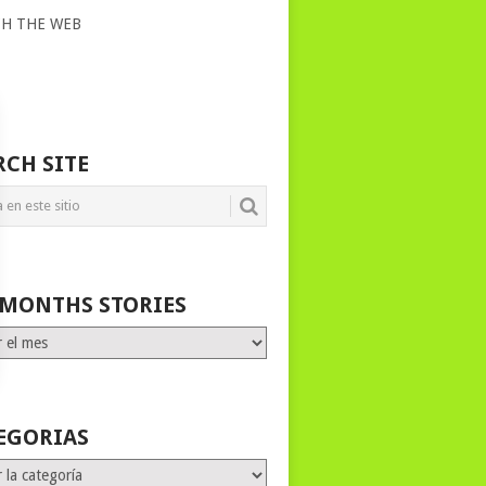
CH THE WEB
RCH SITE
 MONTHS STORIES
HS
ES
EGORIAS
rias