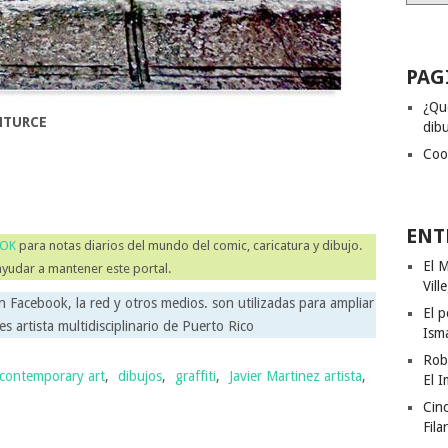
PAG
¿Qu
NTURCE
dibu
Coo
ENT
OOK
para notas diarios del mundo del comic, caricatura y dibujo.
El M
ayudar a mantener este portal.
Vill
n Facebook, la red y otros medios. son utilizadas para ampliar
El p
es artista multidisciplinario de Puerto Rico
Ism
Rob
contemporary art
,
dibujos
,
graffiti
,
Javier Martinez artista
,
El I
Cinc
Fila