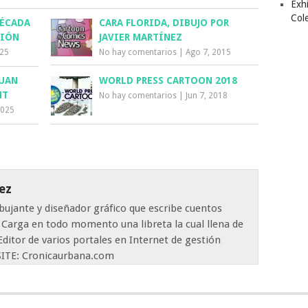
Exhi
Col
DÉCADA
CARA FLORIDA, DIBUJO POR
CIÓN
JAVIER MARTÍNEZ
025
No hay comentarios
|
Ago 7, 2015
JUAN
WORLD PRESS CARTOON 2018
NT
No hay comentarios
|
Jun 7, 2018
2025
ez
dibujante y diseñador gráfico que escribe cuentos
. Carga en todo momento una libreta la cual llena de
 Editor de varios portales en Internet de gestión
VISITE: Cronicaurbana.com