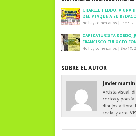
CHARLIE HEBDO, A UNA 
DEL ATAQUE A SU REDAC
No hay comentarios
|
Ene 6, 2
CARICATURISTA SORDO, 
FRANCISCO EULOGIO FO
No hay comentarios
|
Sep 18, 
SOBRE EL AUTOR
Javiermartin
Artista visual, 
cortos y poesía
dibujos a tinta.
social y arte, 