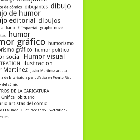
dibujo
dibujantes
te de cómics
ujo de humor
jo editorial
dibujos
 a diario
graphic novel
El Imparcial
humor
etas
mor gráfico
humorismo
rismo gráfico
humor politico
Humor visual
r social
ilustracion
STRATION
er Martinez
Javier Martinez artista
ria de la caricatura periodística en Puerto Rico
 del cómic
ROS DE LA CARICATURA
 Gráfica
obituario
rio artistas del cómic
co El Mundo
Pilot Precise V5
SketchBook
eroes