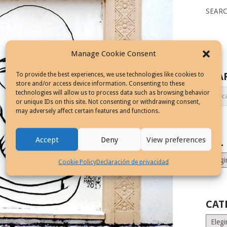
SEAR
Manage Cookie Consent
SEA
To provide the best experiences, we use technologies like cookies to
store and/or access device information. Consenting to these
technologies will allow us to process data such as browsing behavior
or unique IDs on this site. Not consenting or withdrawing consent,
may adversely affect certain features and functions.
Accept
Deny
View preferences
ALL
ALL
Cookie Policy
Declaración de privacidad
MONT
STORI
CAT
Catego