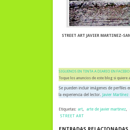
STREET ART JAVIER MARTINEZ-SA
SIGUENOS EN TINTA A DIARIO EN FACEB
Toque los anuncios de este blog si quiere 
Se pueden incluir imágenes de perfiles e
la experiencia del lector.
Javier Martínez
Etiquetas:
art
,
arte de javier martinez
,
STREET ART
ENTRADAS RELACIONADAS