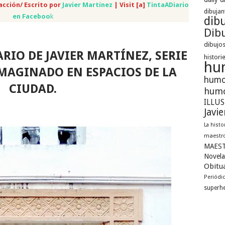
acción/ Escrito por
Javier Martínez
| Visit [a]
TintaADiario
dibujan
en Faceboo
k
dib
Dibu
dibujos
RIO DE JAVIER MARTÍNEZ, SERIE
histori
hu
MAGINADO EN ESPACIOS DE LA
humo
CIUDAD.
humo
ILLU
Javi
La histo
maestro
MAEST
Novela
Obitua
Periódi
superh